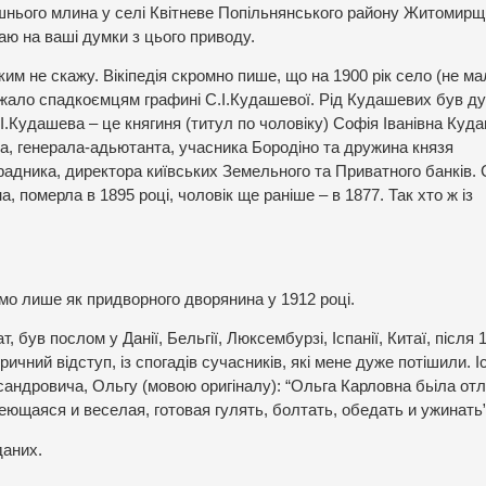
шнього млина у селі Квітневе Попільнянського району Житомирщ
каю на ваші думки з цього приводу.
ким не скажу. Вікіпедія скромно пише, що на 1900 рік село (не м
лежало спадкоємцям графині С.І.Кудашевої. Рід Кудашевих був д
І.Кудашева – це княгиня (титул по чоловіку) Софія Іванівна Куда
а, генерала-адьютанта, учасника Бородіно та дружина князя
адника, директора київських Земельного та Приватного банків.
 померла в 1895 році, чоловік ще раніше – в 1877. Так хто ж із
омо лише як придворного дворянина у 1912 році.
 був послом у Данії, Бельгії, Люксембурзі, Іспанії, Китаї, після 
ричний відступ, із спогадів сучасників, які мене дуже потішили. І
андровича, Ольгу (мовою оригіналу): “Ольга Карловна бьіла от
еющаяся и веселая, готовая гулять, болтать, обедать и ужинать
даних.