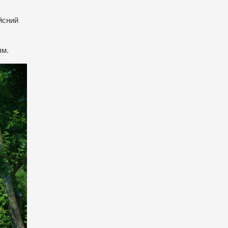
ійсний
ям.