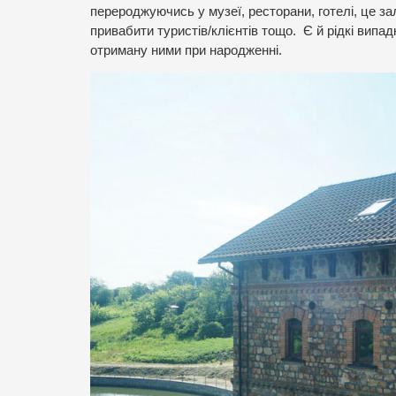
перероджуючись у музеї, ресторани, готелі, це з
привабити туристів/клієнтів тощо. Є й рідкі випа
отриману ними при народженні.