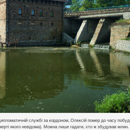
дипломатичній службі за кордоном, Олексій помер до часу побу
ерті якого невідома). Можна лише гадати, хто ж збудував млин.