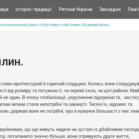
ниця
Історія і традиції
Регіони України
Закордон
Пам'
пільнянський район
>
Квітневе
>
Квітневе. Водяний млин.
млин.
ислово-архітектурній історичній спадщині. Колись вони споруджу
 від розміру та потужності, чи окремі села, чи цілі райони. Ма
то й не один. В епоху глобалізації, укрупнення підприємств, засто
ликі млини стали непотрібні та закинуті. Тисячі їх, відомих та
кою, державі вони не потрібні, про існування більшості з них зна
івзруйновані, що ще живуть надією на зустріч із дбайливим господ
тці, поталанило значно більше, вони отримують друге життя,