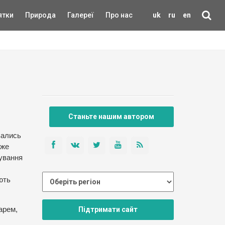
ятки
Природа
Галереї
Про нас
uk
ru
en
Станьте нашим автором
вались
йже
сування
ють
Підтримати сайт
арем,