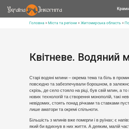
Крам
Головна
>
Міста та регіони
>
Житомирська область
>
По
Квітневе. Водяний 
Старі водяні млини – окрема тема та біль в пром
повсюдно та забезпечували борошном, в залежності
скрізь, де село стояло на ріці, був свій млин, а 
нових технологій та створення монополій, такі неве
невідомих, стоять понад річками та ставками пуст
лише аматори та окремі спільноти.
Більшість з млинів вже померли і в руїнах; є нап
який би вдихнув в них життя. А деяким, малій час