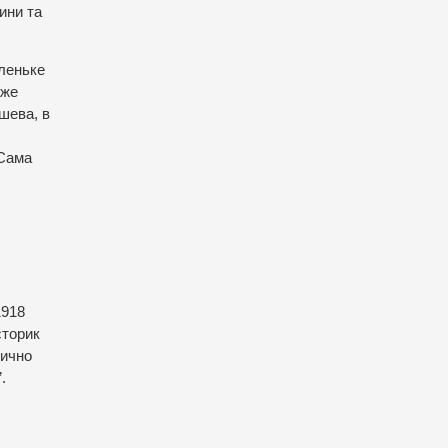
ини та
аленьке
уже
шева, в
 Сама
1918
сторик
лично
”.