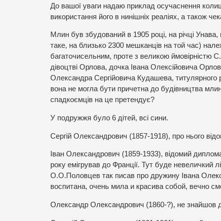
До вашої уваги надаю приклад осучаснення коли
використання його в нинішніх реаліях, а також че
Млин був збудований в 1905 році, на річці Унава, 
таке, на близько 2300 мешканців на той час) на
багаточисельним, проте з великою ймовірністю С.
дівоцтві Орлова, дочка Івана Олексійовича Орлов
Олександра Сергійовича Кудашева, титулярного р
вона не могла бути причетна до будівництва млина,
спадкоємців на це претендує?
У подружжя було 6 дітей, всі сини.
Сергій Олександрович (1857-1918), про нього від
Іван Олександрович (1859-1933), відомий дипломат,
року емігрував до Франції. Тут буде невеличкий лі
О.О.Половцев так писав про дружину Івана Олекс
воспитана, очень мила и красива собой, вечно см
Олександр Олександрович (1860-?), не знайшов 