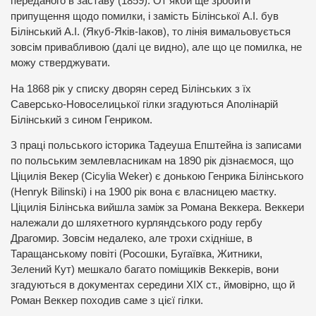
переданого в заставу (1859). От якби ще зробити
припущення щодо помилки, і замість Білінської А.І. був
Білінський А.І. (Якуб-Яків-Іаков), то лінія вимальовується
зовсім привабливою (далі це видно), але що це помилка, не
можу стверджувати.
На 1868 рік у списку дворян серед Білінських з їх
Саверсько-Новоселицької гілки згадуються Аполінарій
Білінський з сином Генриком.
З праці польського історика Тадеуша Епштейна із записами
по польським землевласникам на 1890 рік дізнаємося, що
Ціцилія Векер (Cicylia Weker) є донькою Генрика Білінського
(Henryk Bilinski) і на 1900 рік вона є власницею маєтку.
Ціцилія Білінська вийшла заміж за Романа Веккера. Веккери
належали до шляхетного курляндського роду гербу
Драгомир. Зовсім недалеко, але трохи східніше, в
Таращанському повіті (Росошки, Бугаївка, Житники,
Зелений Кут) мешкало багато поміщиків Веккерів, вони
згадуються в документах середини XIX ст., ймовірно, що й
Роман Веккер походив саме з цієї гілки.