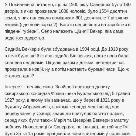
У Похилевича читаємо, що на 1900 рік у Саверцях було 190
дворів, в яких проживали 1088 чоловік, було 1594 десятин
землі, з них належало поміщикам 801 десятин, є 7 вітряних
млинів (і де вони зараз ?). Багато селян йшли на заробітки в
південні губернії. Село належить Ціцилії Векер, яка сама
веде господарство.
Садиба Веккерів була збудована в 1904 році. До 1918 року
в селі була ще й стара садиба Білінських, проте вона була
спалена селянами. Ціцилія разом з дітьми ще деякий час
проживала в новій, ну а потім настають буремні часи. Що ж
сталось далі?
Інтернет – велика сила. Знайшов протокол допиту
сквирзького ксьондза Францішека Буяльського від 5 травня
1927 року, в якому він зазначає, що у березні 1921 року в
будинку Абрамовичів, в якому ксьондз мешкав під час
перебування у Сквирі, знайшли притулок багато поляків,
серед яких були також Марія та Цезаріна Веккери з маєтку
поблизу Новоселиці (у Саверцях, не інакше), на той час їм
було 35 та 15 років, працювали вони вчителями у польській