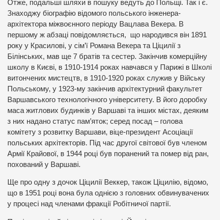
Отже, подальші шляхи в пошуку ведуть до Польщі. Так і є.
Знаходжу біографію відомого польського інженера-
архітектора міжвоєнного періоду Вацлава Векера. В
першому ж абзаці повідомляється, що народився він 1891
року у Красилові, у сім’ї Романа Векера та Ціцилії з
Білінських, мав ще 7 братів та сестер. Закінчив комерційну
школу в Києві, в 1910-1914 роках навчався у Парижі в Школі
витончених мистецтв, в 1910-1920 роках служив у Війську
Польському, у 1923-му закінчив архітектурний факультет
Варшавського технологічного університету. В його доробку
маса житлових будинків у Варшаві та інших містах, деяким
з них надано статус пам’яток; серед посад – голова
комітету з розвитку Варшави, віце-президент Асоціації
польських архітекторів. Під час другої світової був членом
Армії Крайової, в 1944 році був поранений та помер від ран,
похований у Варшаві.
Ще про одну з дочок Ціцилії Веккер, також Ціцилію, відомо,
що в 1951 році вона була однією з головних обвинувачених
у процесі над членами фракції Робітничої партії.