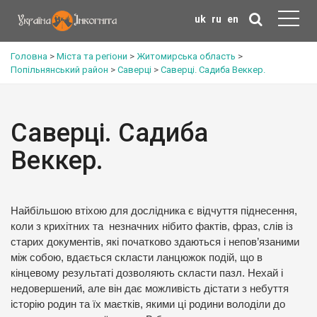
uk
ru
en
Головна
>
Міста та регіони
>
Житомирська область
>
Попільнянський район
>
Саверці
>
Саверці. Садиба Веккер.
Саверці. Садиба
Веккер.
Найбільшою втіхою для дослідника є відчуття піднесення,
коли з крихітних та незначних нібито фактів, фраз, слів із
старих документів, які початково здаються і непов’язаними
між собою, вдається скласти ланцюжок подій, що в
кінцевому результаті дозволяють скласти пазл. Нехай і
недовершений, але він дає можливість дістати з небуття
історію родин та їх маєтків, якими ці родини володіли до