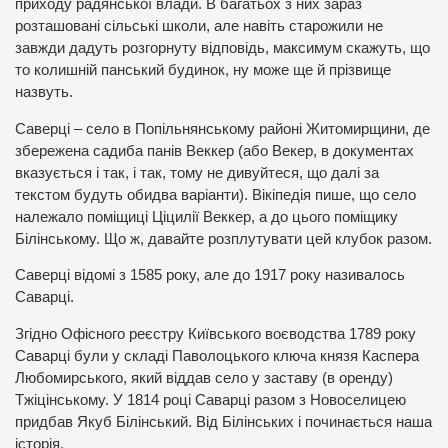
приходу радянської влади. В багатьох з них зараз
розташовані сільські школи, але навіть старожили не
завжди дадуть розгорнуту відповідь, максимум скажуть, що
то колишній панський будинок, ну може ще й прізвище
назвуть.
Саверці – село в Попільнянському районі Житомирщини, де
збережена садиба панів Веккер (або Векер, в документах
вказується і так, і так, тому не дивуйтеся, що далі за
текстом будуть обидва варіанти). Вікіпедія пише, що село
належало поміщиці Ціцилії Веккер, а до цього поміщику
Білінському. Що ж, давайте розплутувати цей клубок разом.
Саверці відомі з 1585 року, але до 1917 року називалось
Саварці.
Згідно Офісного реєстру Київського воєводства 1789 року
Саварці були у складі Паволоцького ключа князя Каспера
Любомирського, який віддав село у заставу (в оренду)
Тжіцінському. У 1814 році Саварці разом з Новоселицею
придбав Якуб Білінський. Від Білінських і починається наша
історія.