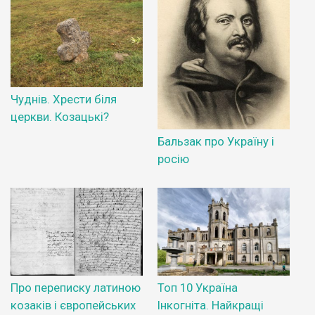
Чуднів. Хрести біля
церкви. Козацькі?
Бальзак про Україну і
росію
Про переписку латиною
Топ 10 Україна
козаків і європейських
Інкогніта. Найкращі