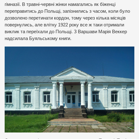
гімназії. В травні-червні жінки намагались як біженці
переправитись до Польщі, запізнились з часом, коли було
дозволено перетинати кордон, тому через кілька місяців
повернулись, але влітку 1922 року все ж таки отримали
виклик та переїхали до Польщі. З Варшави Марія Веккер
надсилала Буяльському книги.