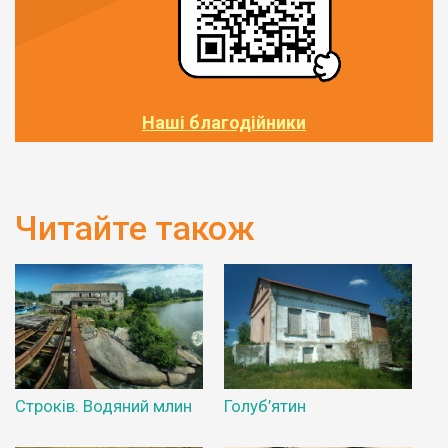
Наші благодійники
Читайте також
Строків. Водяний млин
Голуб’ятин