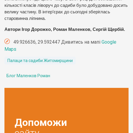
кількості класів ліворуч до садиби було добудовано досить
велику частину. В інтер’єрах до сьогодні зберіглась
старовинна ліпнина.
Автори Ігор Дорожко, Роман Маленков, Сергій Щербій.
49.926636, 29.592447 Дивитись на мапі
Google
Maps
Палаци та садиби Житомирщини
Блог Маленков Роман
Допоможи
сайту