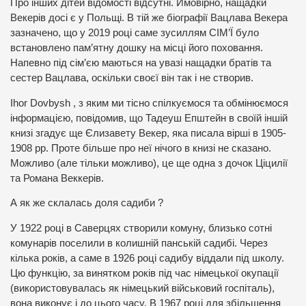
Про інших дітей відомості відсутні. Ймовірно, нащадки
Векерів досі є у Польщі. В тій же біографії Вацлава Векера
зазначено, що у 2019 році саме зусиллям СІМ’Ї було
встановлено пам’ятну дошку на місці його поховання.
Напевно під сім’єю маються на увазі нащадки братів та
сестер Вацлава, оскільки своєї він так і не створив.
Ihor Dovbysh , з яким ми тісно спілкуємося та обмінюємося
інформацією, повідомив, що Тадеуш Епштейн в своїй іншій
книзі згадує ще Єлизавету Векер, яка писала вірші в 1905-
1908 рр. Проте більше про неї нічого в книзі не сказано.
Можливо (але тільки можливо), це ще одна з дочок Ціцилії
та Романа Веккерів.
А як же склалась доля садиби ?
У 1922 році в Саверцях створили комуну, близько сотні
комунарів поселили в колишній панській садибі. Через
кілька років, а саме в 1926 році садибу віддали під школу.
Цю функцію, за винятком років під час німецької окупації
(використовувалась як німецький військовий госпіталь),
вона виконує і до цього часу. В 1967 році для збільшення