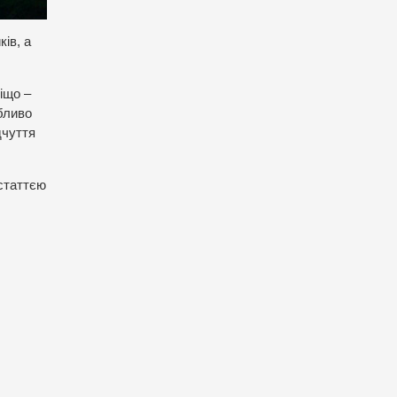
ів, а
іщо –
бливо
дчуття
 статтєю