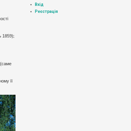
Вхід
Реєстрація
ості
 1859);
 (саме
ному її