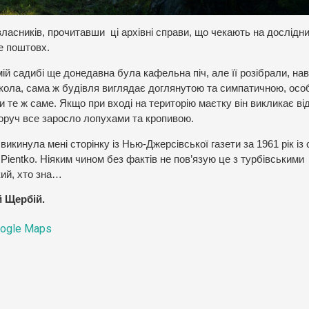
власників, прочитавши ці архівні справи, що чекають на дослідник
е поштовх.
ій садибі ще донедавна була кафельна піч, але її розібрали, нав
школа, сама ж будівля виглядає доглянутою та симпатичною, осо
 те ж саме. Якщо при вході на територію маєтку він викликає ві
воруч все заросло лопухами та кропивою.
икинула мені сторінку із Нью-Джерсівської газети за 1961 рік із
 Pientko. Ніяким чином без фактів не пов’язую це з турбівськими
кий, хто зна…
й Щербій.
ogle Maps