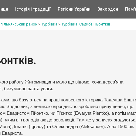
ниця
Історія і традиції
Регіони України
Закордон
Пам'
пільнянський район
>
Турбівка
>
Турбівка. Садиба Пьонтків.
онтків.
ького району Житомирщини мало що відомо, хоча дерев’яна
, безумовно варта уваги.
ктами, що базуються на праці польського історика Тадеуша Епште
к. Згідно них, з великою вірогідністю зроблено припущення, що
м Еваристом Пйонтко, чи П’єнтко (Ewaryst Pientko), а потім має
), яким він володів аж до революції. Там же у записах згадуютьс
(Maria), Ігнація (Ignacy) та Олександра (Aleksander). А на 1900 рік
 Евариста.