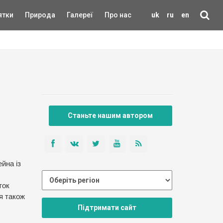
ятки
Природа
Галереї
Про нас
uk
ru
en
Станьте нашим автором
йна із
ток
я також
Підтримати сайт