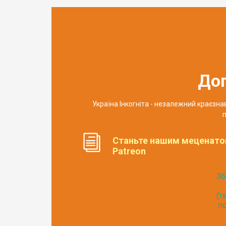
До
Україна Інкогніта - незалежний краєзн
п
Станьте нашим меценато
Patreon
Зб
(т
по