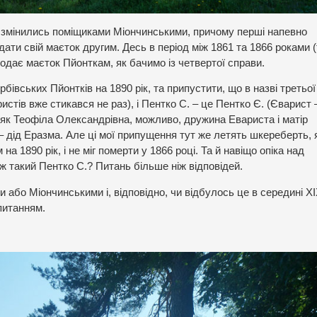
і змінились поміщиками Міончинськими, причому перші напевно
дати свій маєток другим. Десь в період між 1861 та 1866 роками 
родає маєток Пйонткам, як бачимо із четвертої справи.
бівських Пйонтків на 1890 рік, та припустити, що в назві третьо
стів вже стикався не раз), і Пентко С. – це Пентко Є. (Єварист 
а як Теофіла Олександрівна, можливо, дружина Евариста і матір
– дід Еразма. Але ці мої припущення тут же летять шкереберть,
 1890 рік, і не міг померти у 1866 році. Та й навіщо опіка над
 ж такий Пентко С.? Питань більше ніж відповідей.
бо Міончинськими і, відповідно, чи відбулось це в середині XIX
 питанням.