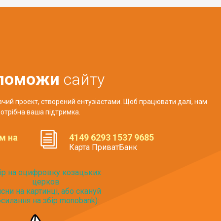
поможи
сайту
авчий проект, створений ентузіастами. Щоб працювати далі, нам
отрібна ваша підтримка.
м на
4149 6293 1537 9685
Карта ПриватБанк
ір на оцифровку козацьких
церков
исни на картинці, або скануй
силання на збір monobank):