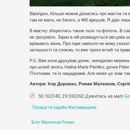
Вірогідно, більше можна дізнатись про маєток та 
там не мало, не багато, а 460 аркушів. Я даю лиш
В маєтку збереглись також льох та флігель. В сам
не зрозуміло. Зараз в ній розміщується місцева 
вражають вікна. Про парк навколо не можу сказати
затишності та спокою, то вже трохи вглиб та пра
P.S. Вже коли друкував допис, випадково мережа в
про шлюб якоїсь Halina-Marie Pientko, дочки Peter
П’єнтками, та їх нащадками. Але може це знак та
Автори: Ігор Дорожко, Роман Маленков, Сергі
50.162340, 29.590260 Дивитись на мапі
Go
Палаци та садиби Житомирщини
Блог Маленков Роман