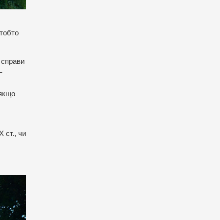
(тобто
ї справи
–
 якщо
 ст., чи