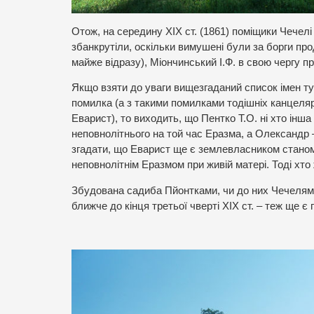
Отож, на середину XIX ст. (1861) поміщики Чечел
збанкрутіли, оскільки вимушені були за борги про
майже відразу), Міончинський І.Ф. в свою чергу п
Якщо взяти до уваги вищезгаданий список імен тур
помилка (а з такими помилками тодішніх канцеляри
Еварист), то виходить, що Пентко Т.О. ні хто інш
неповнолітнього на той час Еразма, а Олександр 
згадати, що Еварист ще є землевласником станом на
неповнолітнім Еразмом при живій матері. Тоді хто
Збудована садиба Пйонтками, чи до них Чечелями а
ближче до кінця третьої чверті XIX ст. – теж ще є