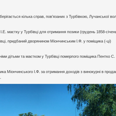
ерігається кілька справ, пов’язаних з Турбівкою, Лучанської вол
І.Е. маєтку у Турбівці для отримання позики (грудень 1858-січень
івці, придбаний дворянином Міончинським І.Ф. у поміщика (-ці)
німи дітьми та маєтком у Турбівці померлого поміщика Пентко С.
ика Міончинського І.Ф. за отримання доходів з винокурні в прода
.