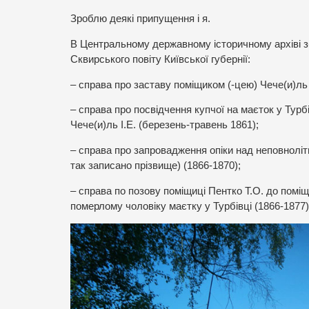
Зроблю деякі припущення і я.
В Центральному державному історичному архіві зб
Сквирського повіту Київської губернії:
– справа про заставу поміщиком (-цею) Чече(и)ль 
– справа про посвідчення купчої на маєток у Турб
Чече(и)ль І.Е. (березень-травень 1861);
– справа про запровадження опіки над неповноліт
так записано прізвище) (1866-1870);
– справа по позову поміщиці Пентко Т.О. до поміщ
померлому чоловіку маєтку у Турбівці (1866-1877)