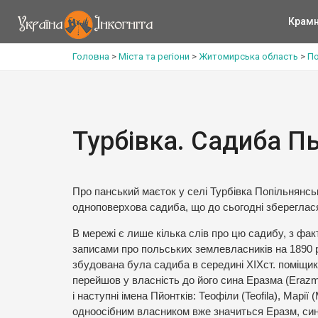
Крам
Головна
>
Міста та регіони
>
Житомирська область
>
По
Турбівка. Садиба Пь
Про панський маєток у селі Турбівка Попільнянс
одноповерхова садиба, що до сьогодні збереглася
В мережі є лише кілька слів про цю садибу, з фа
записами про польських землевласників на 1890 рі
збудована була садиба в середині XIXст. поміщико
перейшов у власність до його сина Еразма (Erazm
і наступні імена Пйонтків: Теофіли (Teofila), Марії 
одноосібним власником вже значиться Еразм, син