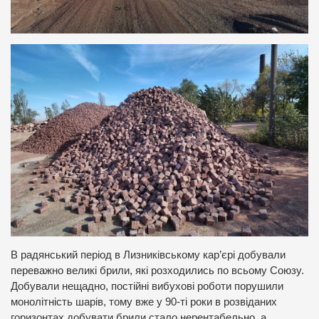
В радянський період в Лизниківському кар’єрі добували
переважно великі брили, які розходились по всьому Союзу.
Добували нещадно, постійні вибухові роботи порушили
монолітність шарів, тому вже у 90-ті роки в розвіданих
горизонтах добувати брили стало нерентабельно, а