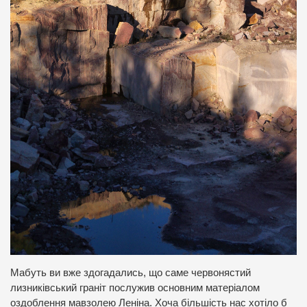
Мабуть ви вже здогадались, що саме червонястий
лизниківський граніт послужив основним матеріалом
оздоблення мавзолею Леніна. Хоча більшість нас хотіло б