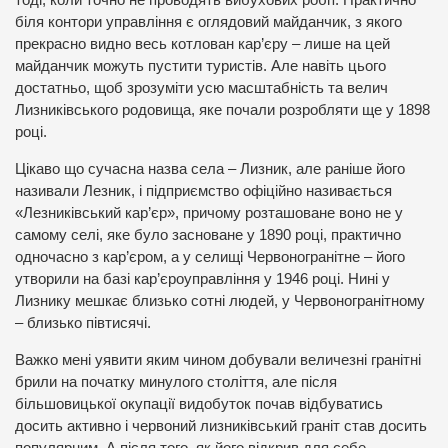
тоді, коли точно не проводять вибухових робіт. Практично
біля контори управління є оглядовий майданчик, з якого
прекрасно видно весь котлован кар’єру – лише на цей
майданчик можуть пустити туристів. Але навіть цього
достатньо, щоб зрозуміти усю масштабність та велич
Лизниківського родовища, яке почали розробляти ще у 1898
році.
Цікаво що сучасна назва села – Лизник, але раніше його
називали Лезник, і підприємство офіційно називається
«Лезниківський кар’єр», причому розташоване воно не у
самому селі, яке було засноване у 1890 році, практично
одночасно з кар’єром, а у селищі Червоногранітне – його
утворили на базі кар’єроуправління у 1946 році. Нині у
Лизнику мешкає близько сотні людей, у Червоногранітному
– близько півтисячі.
Важко мені уявити яким чином добували величезні гранітні
брили на початку минулого століття, але після
більшовицької окупації видобуток почав відбуватись
досить активно і червоний лизниківський граніт став досить
популярним. А після того, як його відкрив для себе