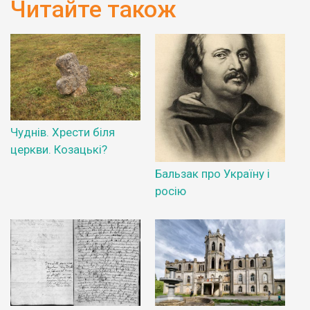
Читайте також
Чуднів. Хрести біля
церкви. Козацькі?
Бальзак про Україну і
росію