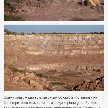
Скажу зразу – кар’єр є закритим об’єктом і потрапити на
його територію можна лише із згоди керівництва, й лише