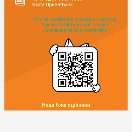
Карта ПриватБанк
Збір на оцифровку козацьких церков
(тисни на картинці, або скануй
посилання на збір monobank):
Наші благодійники