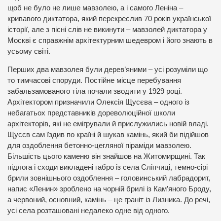
щоб не було не лише мавзолею, а і самого Леніна –
кривавого диктатора, який перекреслив 70 років української
історії, але з пісні слів не викинути – мавзолей диктатора у
Москві є справжнім архітектурним шедевром і його знають в
усьому світі.
Перших два мавзолея були дерев’яними – усі розуміли що
то тимчасові споруди. Постійне місце перебування
забальзамованого тіла почали зводити у 1929 році.
Архітектором призначили Олексія Щусєва – одного із
небагатьох представників дореволюційної школи
архітекторів, які не емігрували й прислужились новій владі.
Щусєв сам їздив по країні й шукав камінь, який би підійшов
для оздоблення бетонно-цегляної піраміди мавзолею.
Більшість цього каменю він знайшов на Житомирщині. Так
підлога і сходи викладені габро із села Сліпчиці, темно-сірі
брили зовнішнього оздоблення – головинський лабрадорит,
напис «Ленин» зроблено на чорній брилі із Кам’яного Броду,
а червоний, основний, камінь – це граніт із Лизника. До речі,
усі села розташовані недалеко одне від одного.