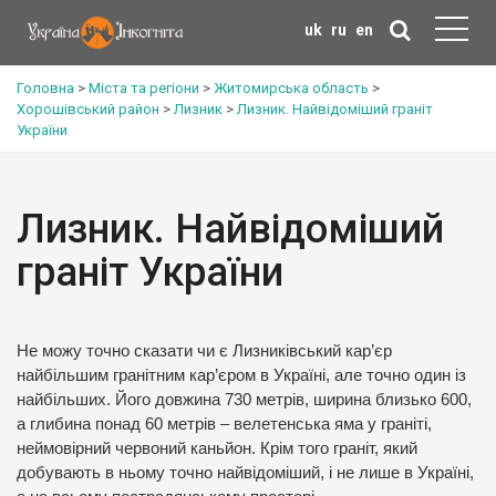
uk
ru
en
Головна
>
Міста та регіони
>
Житомирська область
>
Хорошівський район
>
Лизник
>
Лизник. Найвідоміший граніт
України
Лизник. Найвідоміший
граніт України
Не можу точно сказати чи є Лизниківський кар’єр
найбільшим гранітним кар’єром в Україні, але точно один із
найбільших. Його довжина 730 метрів, ширина близько 600,
а глибина понад 60 метрів – велетенська яма у граніті,
неймовірний червоний каньйон. Крім того граніт, який
добувають в ньому точно найвідоміший, і не лише в Україні,