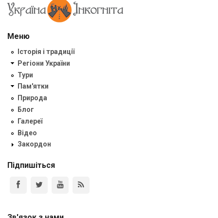
Меню
Історія і традиції
Регіони України
Тури
Пам'ятки
Природа
Блог
Галереї
Відео
Закордон
Підпишіться
Зв'язок з нами