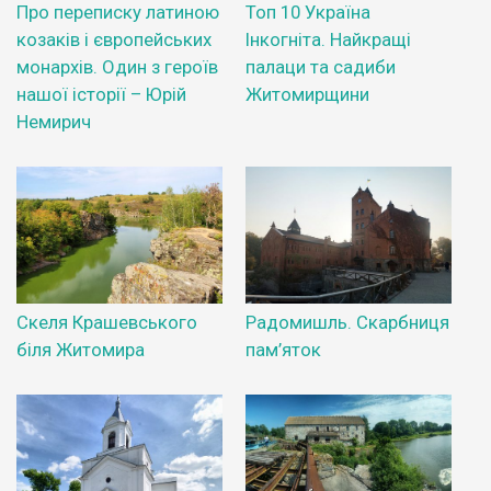
Про переписку латиною
Топ 10 Україна
козаків і європейських
Інкогніта. Найкращі
монархів. Один з героїв
палаци та садиби
нашої історії – Юрій
Житомирщини
Немирич
Скеля Крашевського
Радомишль. Скарбниця
біля Житомира
пам’яток