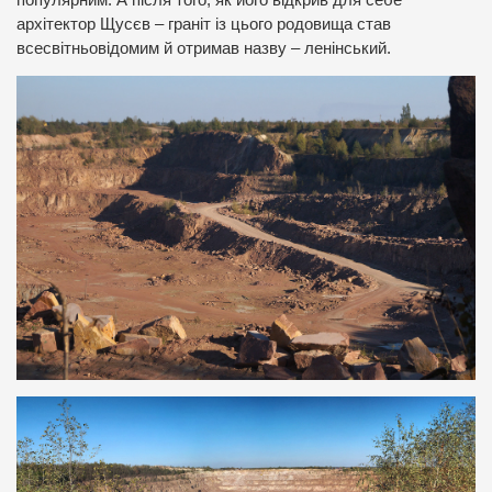
архітектор Щусєв – граніт із цього родовища став
всесвітньовідомим й отримав назву – ленінський.