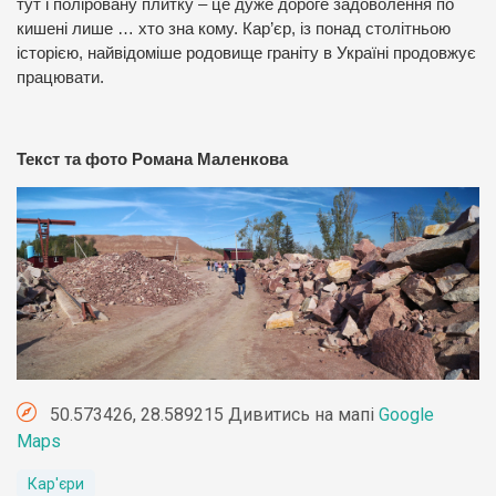
тут і поліровану плитку – це дуже дороге задоволення по
кишені лише … хто зна кому. Кар’єр, із понад столітньою
історією, найвідоміше родовище граніту в Україні продовжує
працювати.
Текст та фото Романа Маленкова
50.573426, 28.589215 Дивитись на мапі
Google
Maps
Кар'єри