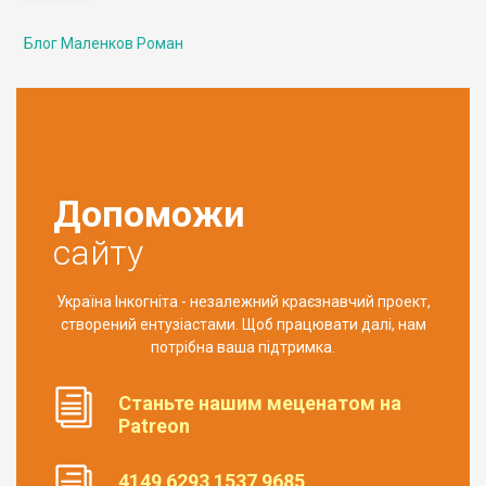
Блог Маленков Роман
Допоможи
сайту
Україна Інкогніта - незалежний краєзнавчий проект,
створений ентузіастами. Щоб працювати далі, нам
потрібна ваша підтримка.
Станьте нашим меценатом на
Patreon
4149 6293 1537 9685