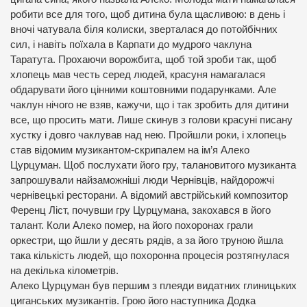
робити все для того, щоб дитина була щасливою: в день і
вночі чатувала біля колиски, зверталася до потойбічних
сил, і навіть поїхала в Карпати до мудрого чаклуна
Таратута. Прохаючи ворожбита, щоб той зроби так, щоб
хлопець мав честь серед людей, красуня намагалася
обдарувати його цінними коштовними подарунками. Але
чаклун нічого не взяв, кажучи, що і так зробить для дитини
все, що просить мати. Лише скинув з голови красуні писану
хустку і довго чаклував над нею. Пройшли роки, і хлопець
став відомим музикантом-скрипалем на ім’я Алеко
Цурцуман. Щоб послухати його гру, талановитого музиканта
запрошували найзаможніші люди Чернівців, найдорожчі
чернівецькі ресторани. А відомий австрійський композитор
Ференц Ліст, почувши гру Цурцумана, закохався в його
талант. Коли Алеко помер, на його похоронах грали
оркестри, що йшли у десять рядів, а за його труною йшла
така кількість людей, що похоронна процесія розтягнулася
на декілька кілометрів.
Алеко Цурцуман був першим з плеяди видатних глиницьких
циганських музикантів. Грою його наступника Додка