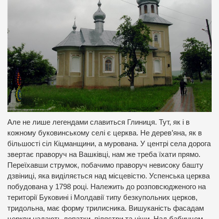
Але не лише легендами славиться Глиниця. Тут, як і в
кожному буковинському селі є церква. Не дерев’яна, як в
більшості сіл Кіцманщини, а мурована. У центрі села дорога
звертає праворуч на Вашківці, нам же треба їхати прямо.
Переїхавши струмок, побачимо праворуч невисоку башту
дзвіниці, яка виділяється над місцевістю. Успенська церква
побудована у 1798 році. Належить до розповсюдженого на
території Буковині і Молдавії типу безкупольних церков,
тридольна, має форму трилисника. Вишуканість фасадам