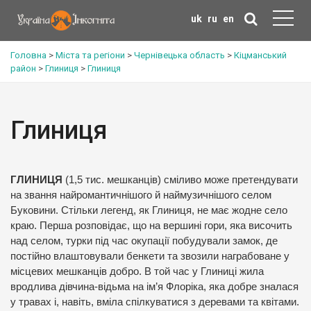
uk
ru
en
Головна
>
Міста та регіони
>
Чернівецька область
>
Кіцманський
район
>
Глиниця
>
Глиниця
Глиниця
ГЛИНИЦЯ
(1,5 тис. мешканців) сміливо може претендувати
на звання найромантичнішого й наймузичнішого селом
Буковини. Стільки легенд, як Глиниця, не має жодне село
краю. Перша розповідає, що на вершині гори, яка височить
над селом, турки під час окупації побудували замок, де
постійно влаштовували бенкети та звозили награбоване у
місцевих мешканців добро. В той час у Глиниці жила
вродлива дівчина-відьма на ім’я Флоріка, яка добре зналася
у травах і, навіть, вміла спілкуватися з деревами та квітами.