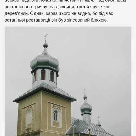
церкви надають лопатки, пілястри та ніши. Над бабинцем
розташована триярусна дзвіниця, третій ярус якої –
дерев’яний. Однак, зараз цього не видно, бо під час
останньої реставрації він був зіпсований бляхою.