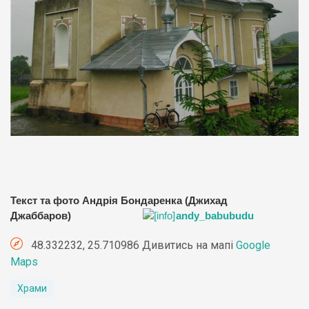
Текст та фото Андрія Бондаренка (Джихад
Джаббаров)
andy_babubudu
48.332232, 25.710986 Дивитись на мапі
Google
Maps
Храми