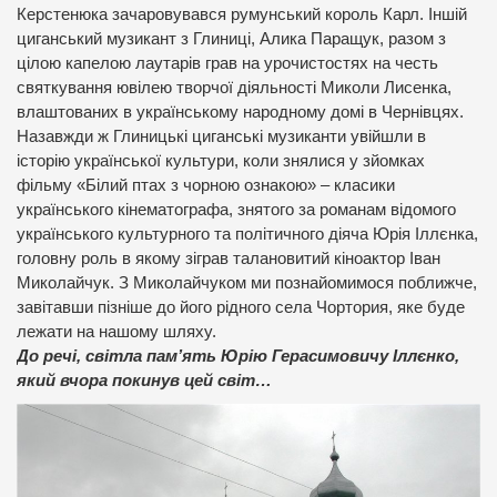
Керстенюка зачаровувався румунський король Карл. Іншій
циганський музикант з Глиниці, Алика Паращук, разом з
цілою капелою лаутарів грав на урочистостях на честь
святкування ювілею творчої діяльності Миколи Лисенка,
влаштованих в українському народному домі в Чернівцях.
Назавжди ж Глиницькі циганські музиканти увійшли в
історію української культури, коли знялися у зйомках
фільму «Білий птах з чорною ознакою» – класики
українського кінематографа, знятого за романам відомого
українського культурного та політичного діяча Юрія Іллєнка,
головну роль в якому зіграв талановитий кіноактор Іван
Миколайчук. З Миколайчуком ми познайомимося поближче,
завітавши пізніше до його рідного села Чортория, яке буде
лежати на нашому шляху.
До речі, світла пам’ять Юрію Герасимовичу Іллєнко,
який вчора покинув цей світ…