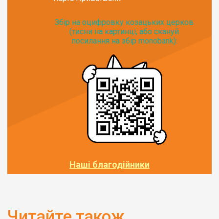
Збір на оцифровку козацьких церков
(тисни на картинці, або скануй
посилання на збір monobank):
Наші благодійники
Читайте також