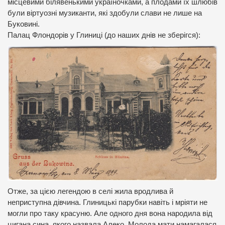
місцевими білявенькими україночками, а плодами їх шлюбів
були віртуозні музиканти, які здобули слави не лише на
Буковині.
Палац Флондорів у Глиниці (до наших днів не зберігся):
Отже, за цією легендою в селі жила вродлива й
неприступна дівчина. Глиницькі парубки навіть і мріяти не
могли про таку красуню. Але одного дня вона народила від
цигана сина, якого назвала Алеко. Молода мати намагалася