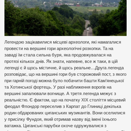
Легендою зацікавилися місцеві археологи, які намагалися
провести на вершині гори археологічні розкопки. Та на
заваді їм стала сильна буря, яка продовжувалася на
протязі кількох днів. Як знати, напевне, все ж таки, в цій
легенді є й щось містичне, й щось реальне…Друга легенда
розповідає, що на вершині гори був сторожовий пост, з якого
при гарній погоді можна було побачити башти Кам’янецької
та Хотинської фортець. У разі наближення ворогів на
вершині запалювали вогнище. А третя легенда межує з
реальністю. Є фактом, що на початку XIX століття місцевий
феодал Флондор переселив з Карпат до Глиниці декілька
родин обдарованих циганських музикантів. Вони оселилися
у присілку Фундоя, який отримав назву від імені їхнього
ватажка. Циганські парубки охоче одружувалися з