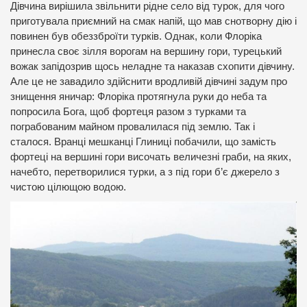
Дівчина вирішила звільнити рідне село від турок, для чого
приготувала приємний на смак напій, що мав снотворну дію і
повинен був обеззброїти турків. Однак, коли Флоріка
принесла своє зілля ворогам на вершину гори, турецький
вожак запідозрив щось неладне та наказав схопити дівчину.
Але це не завадило здійснити вродливій дівчині задум про
знищення яничар: Флоріка протягнула руки до неба та
попросила Бога, щоб фортеця разом з турками та
пограбованим майном провалилася під землю. Так і
сталося. Вранці мешканці Глиниці побачили, що замість
фортеці на вершині гори височать величезні граби, на яких,
начебто, перетворилися турки, а з під гори б’є джерело з
чистою цілющою водою.