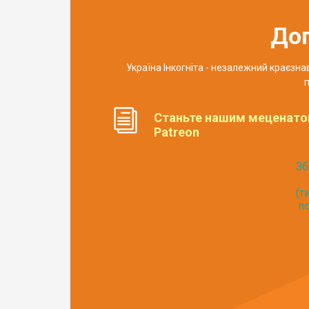
До
Україна Інкогніта - незалежний краєзн
п
Станьте нашим меценато
Patreon
Зб
(т
по