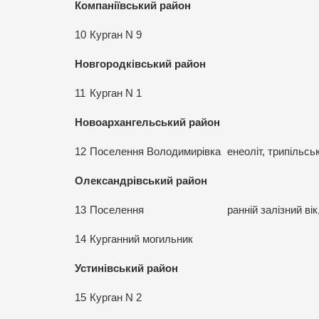
Компаніївський район
10
Курган N 9
Новгородківський район
11
Курган N 1
Новоархангельський район
12
Поселення Володимирівка
енеоліт, трипільсь
Олександрівський район
13
Поселення
ранній залізний ві
14
Курганний могильник
Устинівський район
15
Курган N 2