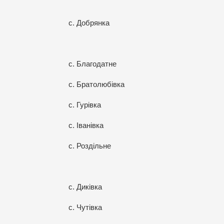
с. Добрянка
с. Благодатне
с. Братолюбівка
с. Гурівка
с. Іванівка
с. Роздільне
с. Диківка
с. Чутівка