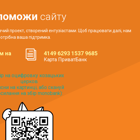
поможи
сайту
авчий проект, створений ентузіастами. Щоб працювати далі, нам
отрібна ваша підтримка.
м на
4149 6293 1537 9685
Карта ПриватБанк
ір на оцифровку козацьких
церков
исни на картинці, або скануй
силання на збір monobank):