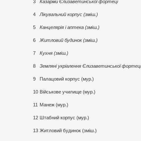
3
Казарми Єлизаветинської фортеці
4
Лікувальний корпус (зміш.)
5
Канцелярія і аптека (зміш.)
6
Житловий будинок (зміш.)
7
Кухня (зміш.)
8
Земляні укріалення Єлизаветинської фортец
9
Палацовий корпус (мур.)
10
Військове училище (мур.)
11
Манеж (мур.)
12
Штабний корпус (мур.)
13
Житловий будинок (зміш.)