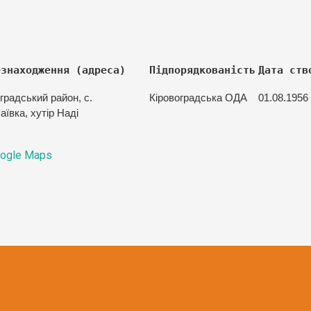
езнаходження (адреса)
Підпорядкованість
Дата ств
градський район, с.
Кіровоградська ОДА
01.08.1956 
ївка, хутір Наді
ogle Maps