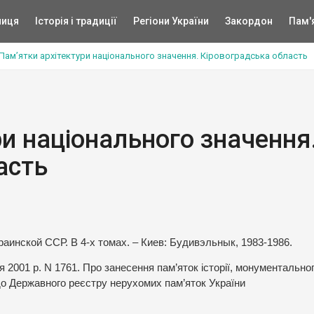
ниця
Історія і традиції
Регіони України
Закордон
Пам'
Пам’ятки архітектури національного значення. Кіровоградська область
и національного значення
асть
аинской ССР. В 4-х томах. – Киев: Будивэльнык, 1983-1986.
я 2001 р. N 1761. Про занесення пам’яток історії, монументально
до Державного реєстру нерухомих пам’яток України