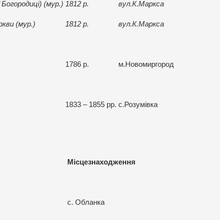
Богородиці) (мур.)
1812 р.
вул.К.Маркса
кви (мур.)
1812 р.
вул.К.Маркса
1786 р.
м.Новомиргород
1833 – 1855 рр.
с.Розумівка
Місцезнаходження
с. Обланка