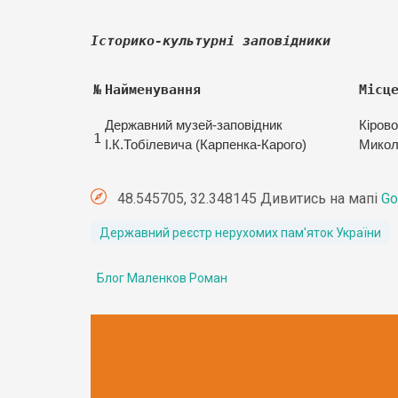
Історико-культурні заповідники
№
Найменування
Місц
Державний музей-заповідник
Кірово
1
І.К.Тобілевича (Карпенка-Карого)
Микола
48.545705, 32.348145 Дивитись на мапі
Go
Державний реєстр нерухомих пам'яток України
Блог Маленков Роман