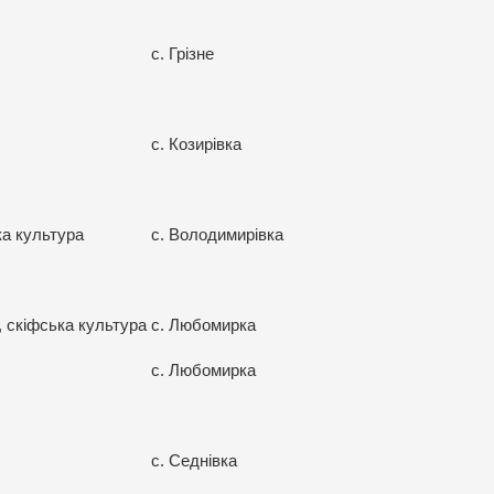
с. Грізне
с. Козирівка
ка культура
с. Володимирівка
к, скіфська культура
с. Любомирка
с. Любомирка
с. Седнівка