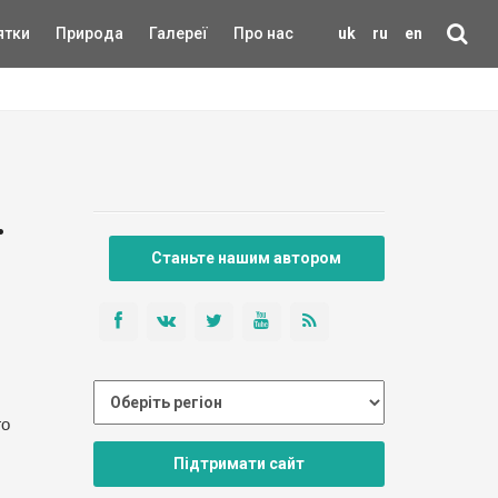
ятки
Природа
Галереї
Про нас
uk
ru
en
.
Станьте нашим автором
го
Підтримати сайт