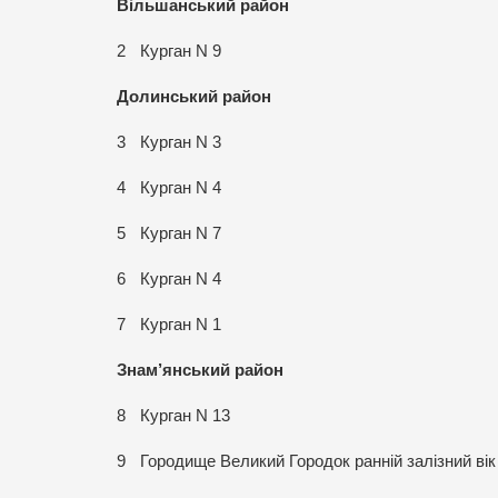
Вільшанський район
2
Курган N 9
Долинський район
3
Курган N 3
4
Курган N 4
5
Курган N 7
6
Курган N 4
7
Курган N 1
Знам’янський район
8
Курган N 13
9
Городище Великий Городок
ранній залізний вік