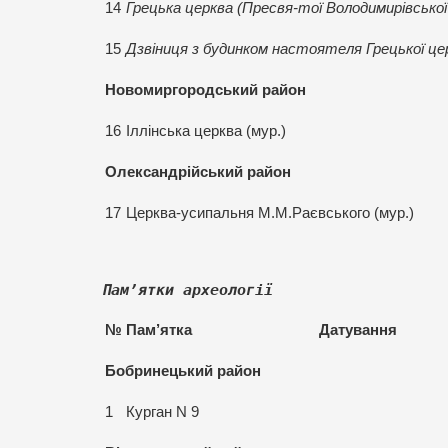
14
Грецька церква (Пресвя-тої Володимирівської 
15
Дзвіниця з будинком настоятеля Грецької цер
Новомиргородський район
16
Іллінська церква (мур.)
Олександрійський район
17
Церква-усипальня М.М.Раєвського (мур.)
Пам
’ятки археології
№
Пам
’
ятка
Датування
Бобринецький район
1
Курган N 9