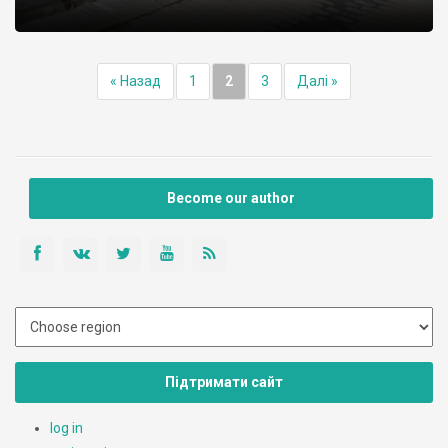
« Назад
1
2
3
Далі »
Become our author
Підтримати сайт
log in