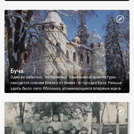
Буча
Один из забытых, "потерянных" памятников архитектуры
находится совсем близко от Киева - в городке Буча. Раньше
здесь было село Яблонька, упоминающиеся впервые еще в
1630г.