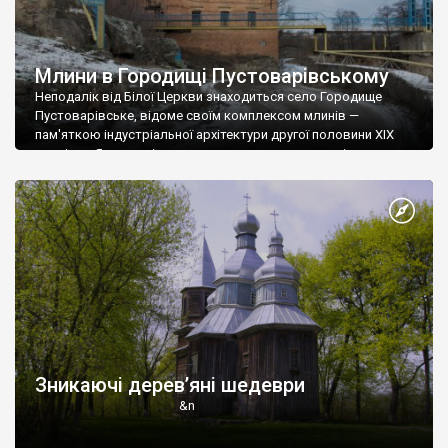
Млини в Городищі Пустоварівському
Неподалік від Білої Церкви знаходиться село Городище
Пустоварівське, відоме своїм комплексом млинів —
пам'яткою індустріальної архітектури другої половини ХІХ
століття. Я все хотів на них подивитися, сюди навіть за
бажання можна доїхати велосипедом, але не доходили ноги.
Один із млинів — цегляний, чотириповерховий, а за ним
складські приміщення. Судячи із напису на стіні, тут десь іще й
олійня є. Проте зараз це господарство не працює — казав
місцевий дядько, що відколи помер мельник.
Зникаючі дерев’яні шедеври
&n