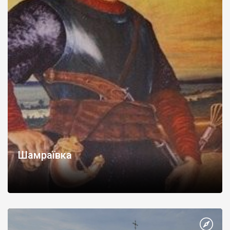
Шамраївка