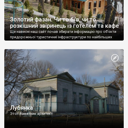
Золотий фазан. Чи то б/в, чи то
розкішний звіринець із готелем та кафе
Ще навесні наш сайт почав збирати інформацію про об'єкти
придорожньої туристичниї інфраструктури по найбільших
трасах України.
Лубянка
Этот памятник архитект