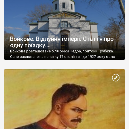
Войкове. Відлуння імперії. Стаття про
одну поїздку….
Войкове розташоване біля річки Недра, притоки Трубежа.
Село засноване на початку 17 століття і до 1927 року мало
назву Ветове. Зараз тут мешкає понад 1000 чол.