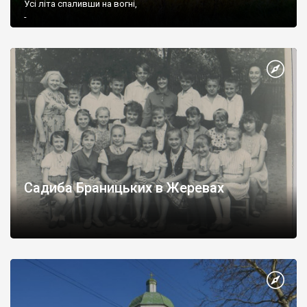
Усі літа спаливши на вогні,
-
Садиба Браницьких в Жеревах