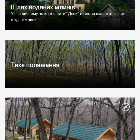
Шлях водяних млинів
У п'ятничному номері газети "День" вийшла моя стаття про
водяні млини.
Тихе полювання