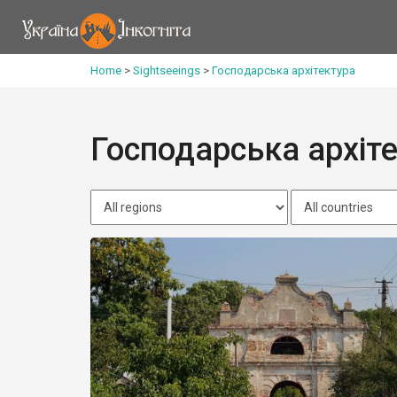
Home
>
Sightseeings
>
Господарська архітектура
Господарська архіт