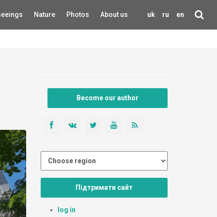
seeings
Nature
Photos
About us
uk
ru
en
Become our author
Підтримати сайт
log in