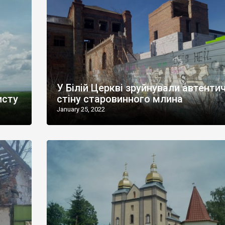
У Білій Церкві зруйнували автенти
исту
стіну старовинного млина
January 25, 2022