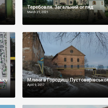
Теребовля. Загальний огляд
March 21, 2021
ську
Млини в Городищі Пустоварівсько
April 9, 2017