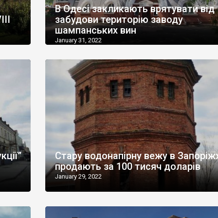
В Одесі закликають врятувати від
III
забудови територію заводу
шампанських вин
January 31, 2022
кції”
Стару водонапірну вежу в Запоріж
продають за 100 тисяч доларів
January 29, 2022