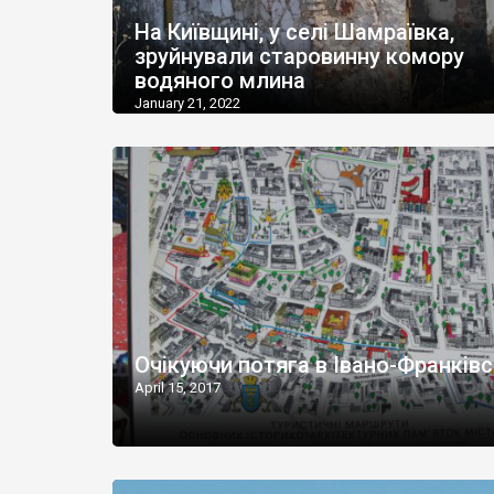
На Київщині, у селі Шамраївка,
зруйнували старовинну комору
водяного млина
January 21, 2022
Очікуючи потяга в Івано-Франків
April 15, 2017