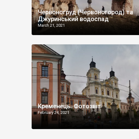
Червоногруд (Червоногород) та
Джуринський водоспад
March 21, 2021
Кременець. Фотозвіт
February 24, 2021