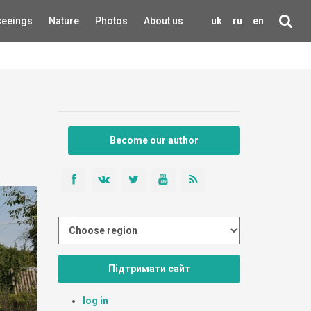
seeings
Nature
Photos
About us
uk
ru
en
Become our author
Підтримати сайт
log in