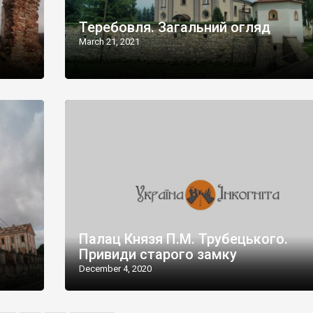
Теребовля. Загальний огляд
March 21, 2021
Палац Князя П.М. Трубецького.
Привиди старого замку
December 4, 2020