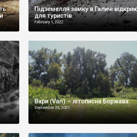
ть
Підземелля замку в Галичі відкри
и
для туристів
February 1, 2022
Вари (Várі) – літописна Боржава.
September 25, 2021