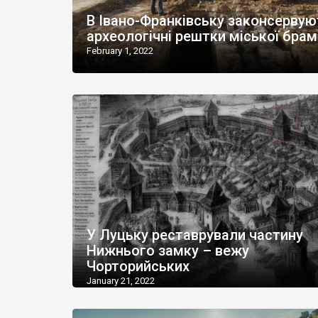
В Івано-Франківську законсервую
археологічні рештки міської брам
February 1, 2022
У Луцьку реставрували частину
Нижнього замку – вежу
Чорторийських
January 21, 2022