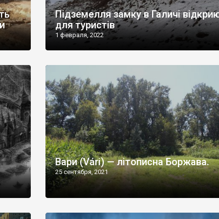
ть
Підземелля замку в Галичі відкри
и
для туристів
1 февраля, 2022
Вари (Várі) — літописна Боржава.
25 сентября, 2021