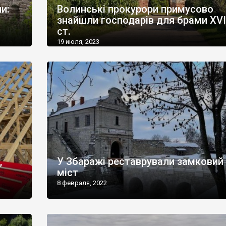
и:
Волинські прокурори примусово
знайшли господарів для брами XVI
ст.
19 июля, 2023
,
У Збаражі реставрували замковий
міст
8 февраля, 2022