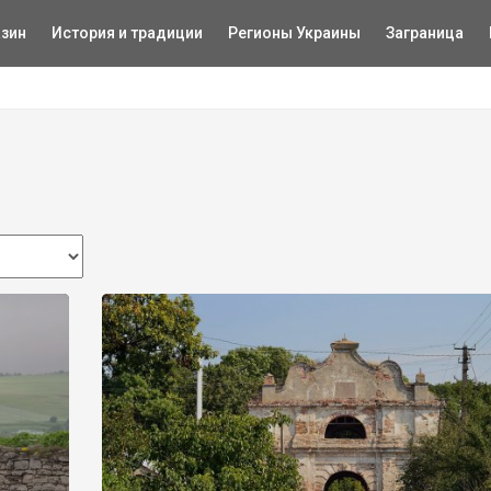
зин
История и традиции
Регионы Украины
Заграница