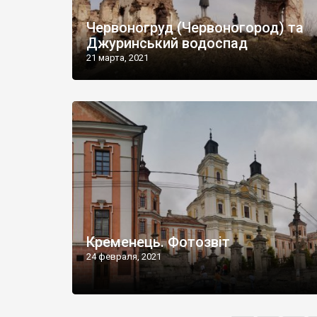
Червоногруд (Червоногород) та
Джуринський водоспад
21 марта, 2021
Кременець. Фотозвіт
24 февраля, 2021