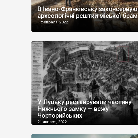
В Івано-Франківську законсервую
археологічні рештки міської брам
1 февраля, 2022
У Луцьку реставрували частину
Нижнього замку — вежу
Чорторийських
21 января, 2022