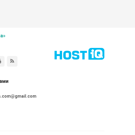
а»
нами
ta.com@gmail.com