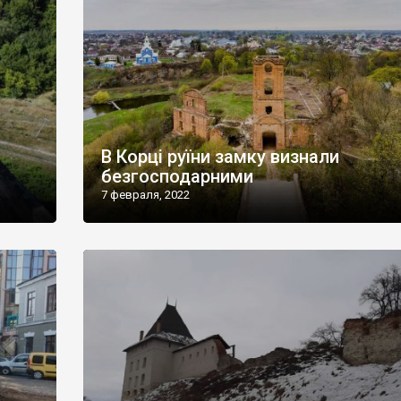
В Корці руїни замку визнали
безгосподарними
7 февраля, 2022