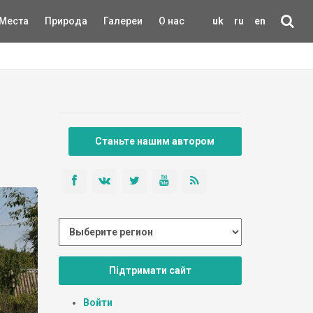
Места
Природа
Галереи
О нас
uk
ru
en
Станьте нашим автором
Підтримати сайт
Войти