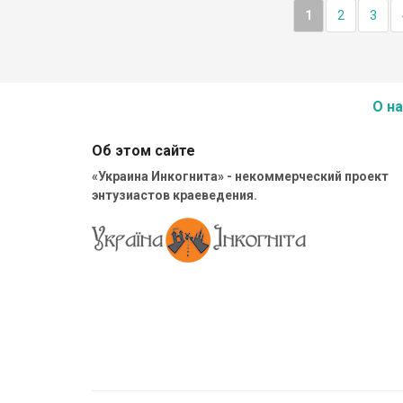
1
2
3
О на
Об этом сайте
«Украина Инкогнита» - некоммерческий проект
энтузиастов краеведения.