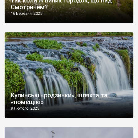
Так коли ж виник Городок, що над
Смотричем?
16 Березня, 2025
Купинські «родзинки», шляхта та
«помєщікі»
9 Лютого, 2025