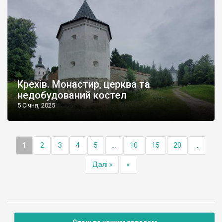
Крехів. Монастир, церква та
недобудований костел
5 Січня, 2025
1
2
3
4
5
...
10
15
20
...
Далі »
»