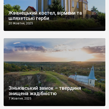
Жванецький костел, вірмени та
шляхетські герби
20 Жовтня, 2025
Зіньківський замок – твердиня
знищена жадібністю
7 Жовтня, 2025