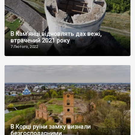
В Кам’янці відновлять дах вежі,
втрачений 2021 року
7 Лютого, 2022
В Корці руїни замку визнали
безгосподарними