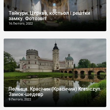
Тайкури. Церква, костьол і рештки
замку. Фотозвіт
16 Лютого, 2022
Польща. Красічин (Красичин) Krasiczyn.
Замок-шедевр
9 Лютого, 2022