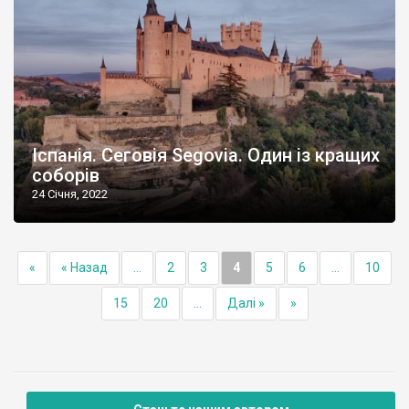
Іспанія. Сеговія Segovia. Один із кращих
соборів
24 Січня, 2022
«
« Назад
...
2
3
4
5
6
...
10
15
20
...
Далі »
»