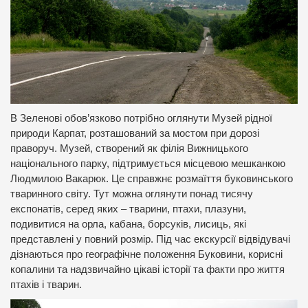
В Зеленові обов’язково потрібно оглянути Музей рідної
природи Карпат, розташований за мостом при дорозі
праворуч. Музей, створений як філія Вижницького
національного парку, підтримується місцевою мешканкою
Людмилою Вакарюк. Це справжнє розмаїття буковинського
тваринного світу. Тут можна оглянути понад тисячу
експонатів, серед яких – тварини, птахи, плазуни,
подивитися на орла, кабана, борсуків, лисиць, які
представлені у повний розмір. Під час екскурсії відвідувачі
дізнаються про географічне положення Буковини, корисні
копалини та надзвичайно цікаві історії та факти про життя
птахів і тварин.