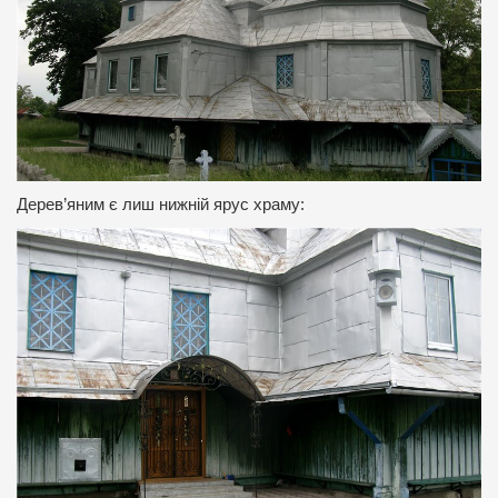
Дерев’яним є лиш нижній ярус храму: