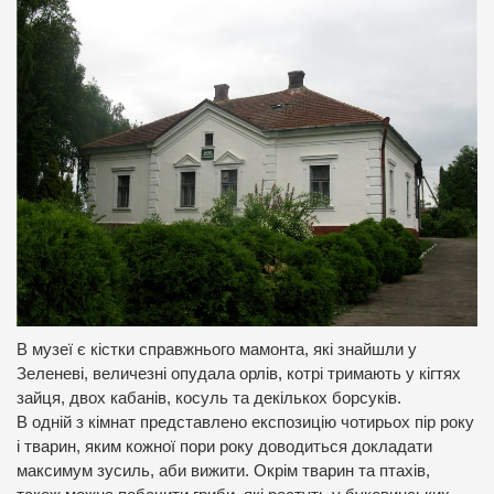
В музеї є кістки справжнього мамонта, які знайшли у
Зеленеві, величезні опудала орлів, котрі тримають у кігтях
зайця, двох кабанів, косуль та декількох борсуків.
В одній з кімнат представлено експозицію чотирьох пір року
і тварин, яким кожної пори року доводиться докладати
максимум зусиль, аби вижити. Окрім тварин та птахів,