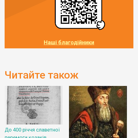
Наші благодійники
Читайте також
До 400 річчя славетної
перемоги козаків.