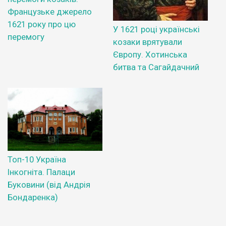
Французьке джерело
1621 року про цю
У 1621 році українські
перемогу
козаки врятували
Європу. Хотинська
битва та Сагайдачний
Топ-10 Україна
Інкогніта. Палаци
Буковини (від Андрія
Бондаренка)