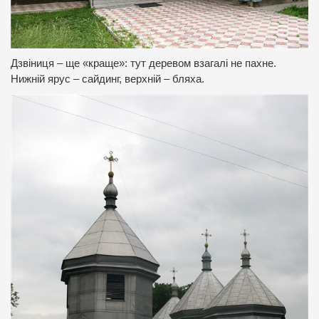
Дзвіниця – ще «краще»: тут деревом взагалі не пахне.
Нижній ярус – сайдинг, верхній – бляха.