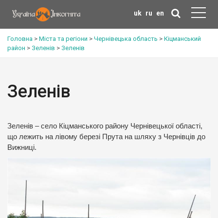
uk
ru
en
Головна
>
Міста та регіони
>
Чернівецька область
>
Кіцманський
район
>
Зеленів
>
Зеленів
Зеленів
Зеленів – село Кіцманського району Чернівецької області,
що лежить на лівому березі Прута на шляху з Чернівців до
Вижниці.