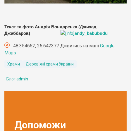
Текст та фото Андрія Бондаренка (Джихад
Джаббаров)
andy_babubudu
48.354652, 25.642377 Дивитись на мапі
Google
Maps
Храми
Дерев'яні храми України
Блог admin
Допоможи