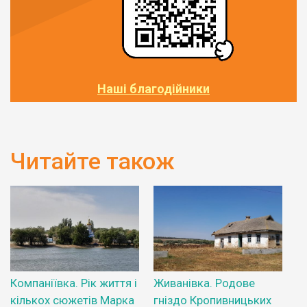
Наші благодійники
Читайте також
Компаніївка. Рік життя і
Живанівка. Родове
кількох сюжетів Марка
гніздо Кропивницьких