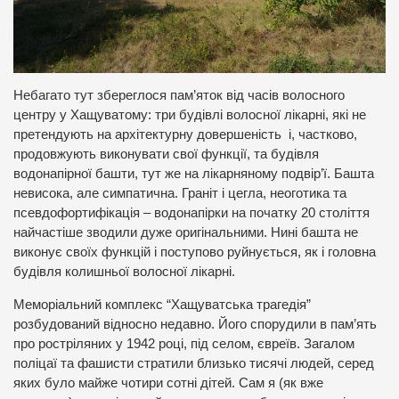
Небагато тут збереглося пам’яток від часів волосного
центру у Хащуватому: три будівлі волосної лікарні, які не
претендують на архітектурну довершеність і, частково,
продовжують виконувати свої функції, та будівля
водонапірної башти, тут же на лікарняному подвір’ї. Башта
невисока, але симпатична. Граніт і цегла, неоготика та
псевдофортифікація – водонапірки на початку 20 століття
найчастіше зводили дуже оригінальними. Нині башта не
виконує своїх функцій і поступово руйнується, як і головна
будівля колишньої волосної лікарні.
Меморіальний комплекс “Хащуватська трагедія”
розбудований відносно недавно. Його спорудили в пам’ять
про ростріляних у 1942 році, під селом, євреїв. Загалом
поліцаї та фашисти стратили близько тисячі людей, серед
яких було майже чотири сотні дітей. Сам я (як вже