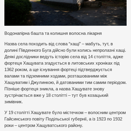
Водонапірна башта та колишня волосна лікарня
Назва села походить від слова “хащі” – мабуть, тут, в
долині Південного Буга дійсно були колись непролазні хащі.
Деякі дослідники ведуть історію села від 14 століття, адже
фортеця Хащувата згадується в литовських хроніках під
1362 роком, а ще існування фортеці підтверджується
валами та підземними ходами, розташованими між
Хащуватим і Джулинкою, й датованими тим самим періодом.
Пізніше фортеця зникла, а назва Хащувате знову
зустрічається вже у 18 столітті – тут був козацький
зимівник.
У 19 столітті Хащувате було містечком – волосним центром
Гайсинського повіту Подільської губернії, а із 1923 по 1932
роки – центром Хащуватського району.