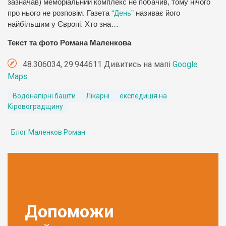
зазначав) меморіальний комплекс не побачив, тому нічого
про нього не розповім. Газета
“День”
називає його
найбільшим у Європі. Хто зна…
Текст та фото Романа Маленкова
48.306034, 29.944611 Дивитись на мапі
Google
Maps
Водонапірні башти
Лікарні
експедиція на
Кіровоградщину
Блог Маленков Роман
Допоможи