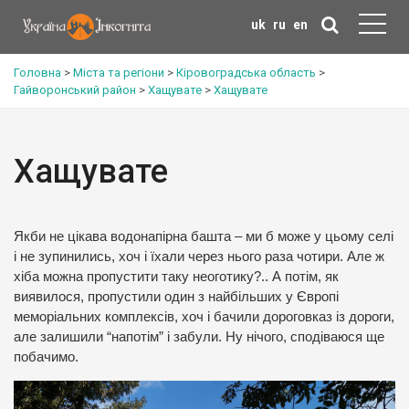
uk
ru
en
Головна
>
Міста та регіони
>
Кіровоградська область
>
Гайворонський район
>
Хащувате
>
Хащувате
Хащувате
Якби не цікава водонапірна башта – ми б може у цьому селі
і не зупинились, хоч і їхали через нього раза чотири. Але ж
хіба можна пропустити таку неоготику?.. А потім, як
виявилося, пропустили один з найбільших у Європі
меморіальних комплексів, хоч і бачили дороговказ із дороги,
але залишили “напотім” і забули. Ну нічого, сподіваюся ще
побачимо.