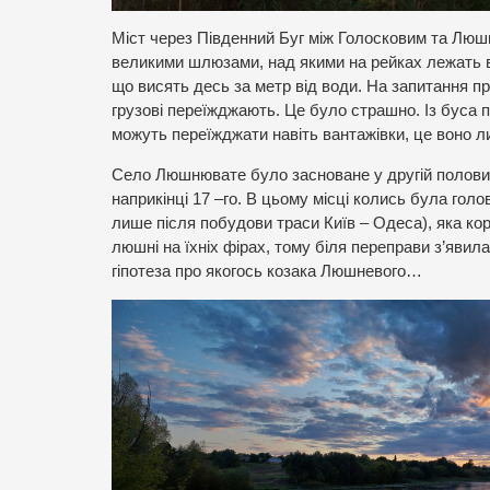
Міст через Південний Буг між Голосковим та Люш
великими шлюзами, над якими на рейках лежать ве
що висять десь за метр від води. На запитання про
грузові переїжджають. Це було страшно. Із буса
можуть переїжджати навіть вантажівки, це воно ли
Село Люшнювате було засноване у другій половин
наприкінці 17 –го. В цьому місці колись була гол
лише після побудови траси Київ – Одеса), яка ко
люшні на їхніх фірах, тому біля переправи з’явила
гіпотеза про якогось козака Люшневого…