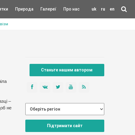
ятки
Природа
Галереї
Про нас
uk
ru
en
візм
Станьте нашим автором
іла
азці –
щоб не
Підтримати сайт