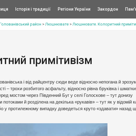
ниця
Історія і традиції
Регіони України
Закордон
Пам'
Голованівський район
>
Люшнювате
>
Люшнювате. Колоритний приміти
тний примітивізм
анівська і від райцентру сюди веде відносно непогана й зрозум
сті – трохи розбитого асфальту, відносно рівна бруківка і шматки
еред мостом через Південний Буг у селі Голоскове – тут донизу
потоками й розділена на декілька «рукавів» – тут як у відомій к
, бо у протилежному випадку доведеться круто «здавати» назад 