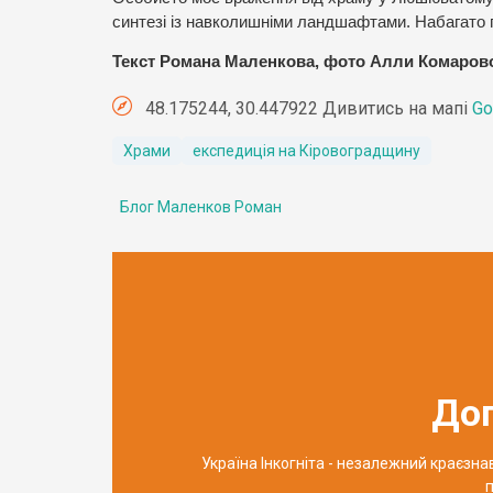
синтезі із навколишніми ландшафтами. Набагато г
Текст Романа Маленкова, фото Алли Комаров
48.175244, 30.447922 Дивитись на мапі
Go
Храми
експедиція на Кіровоградщину
Блог Маленков Роман
До
Україна Інкогніта - незалежний краєзн
п