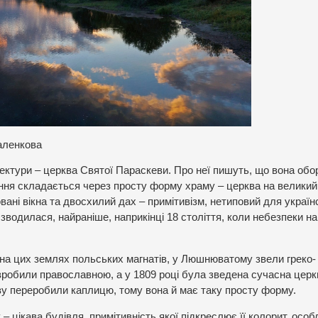
аленкова
ектури – церква Святої Параскеви. Про неї пишуть, що вона обо
ення складається через просту форму храму – церква на великий
овані вікна та двосхилий дах – примітивізм, нетиповий для україн
 зводилася, найраніше, наприкінці 18 століття, коли небезпеки н
 на цих землях польських магнатів, у Люшнюватому звели греко-
я зробили православною, а у 1809 році була зведена сучасна церк
ву переробили каплицю, тому вона й має таку просту форму.
цікава будівля, примітивність якої підкреслює її колорит, особ