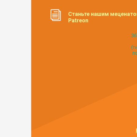
Станьте нашим меценато
Patreon
Зб
(т
по