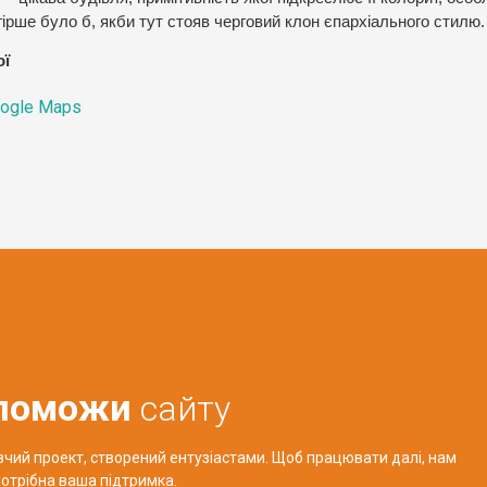
ірше було б, якби тут стояв черговий клон єпархіального стилю.
ої
ogle Maps
поможи
сайту
авчий проект, створений ентузіастами. Щоб працювати далі, нам
отрібна ваша підтримка.