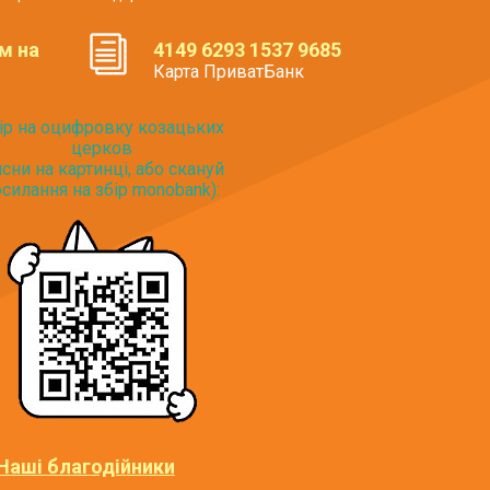
м на
4149 6293 1537 9685
Карта ПриватБанк
ір на оцифровку козацьких
церков
исни на картинці, або скануй
силання на збір monobank):
Наші благодійники