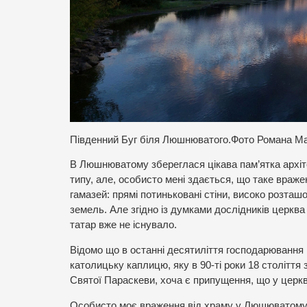
Південний Буг біля Люшнюватого.Фото Романа М
В Люшнюватому збереглася цікава пам’ятка архіт
типу, але, особисто мені здається, що таке враж
гамазей: прямі потиньковані стіни, високо розташ
земель. Але згідно із думками дослідників церква
татар вже не існувало.
Відомо що в останні десятиліття господарювання
католицьку каплицю, яку в 90-ті роки 18 столітт
Святої Параскеви, хоча є припущення, що у церк
Особисто моє враження від храму у Люшюватому – 