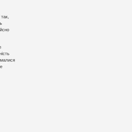
 так,
ь
ійсно
е
ність
амалися
ще