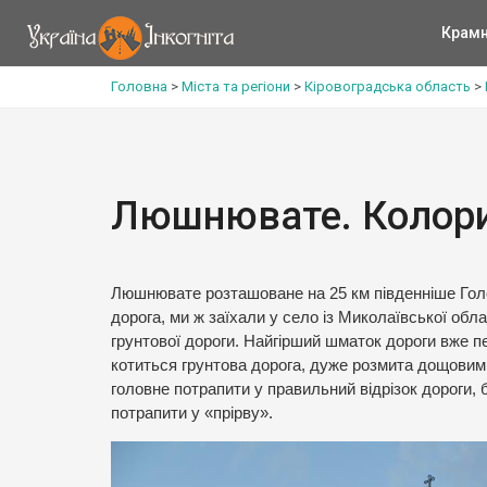
Крам
Головна
>
Міста та регіони
>
Кіровоградська область
>
Люшнювате. Колори
Люшнювате розташоване на 25 км південніше Голов
дорога, ми ж заїхали у село із Миколаївської обла
грунтової дороги. Найгірший шматок дороги вже п
котиться грунтова дорога, дуже розмита дощовими 
головне потрапити у правильний відрізок дороги
потрапити у «прірву».