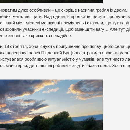
нюватим дуже особливий – це скоріше насипна гребля із двома
ликі металеві щити. Над одним із прольотів щити ці прогнулись
 інший міст, місцеві мешканці посміялись і сказали, що тут навіт
 повиходили учасники експедиції, щоб зменшити вагу… Але тут д
ше ззовні таке крихке та ненадійне.
і 18 століття, хоча існують припущення про появу цього села щ
овна переправа через Південний Буг (вона втратила свою актуаль
ристувалася особливою актуальністю у чумаків, але тут часто л
ся майстерня, де ті люшні робили – звідти і назва села. Хоча є 