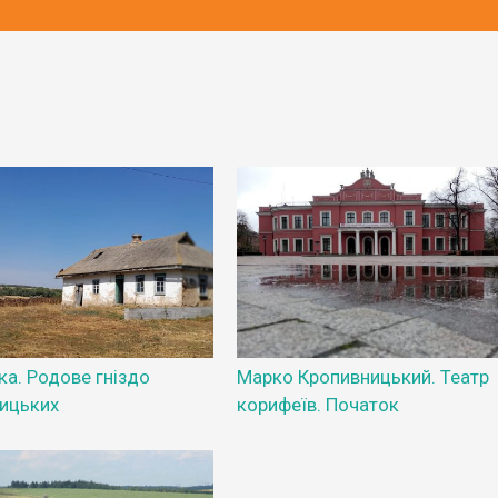
ка. Родове гніздо
Марко Кропивницький. Театр
ицьких
корифеїв. Початок