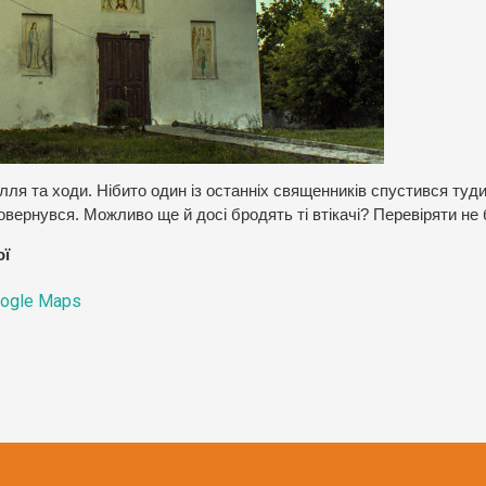
лля та ходи. Нібито один із останніх священників спустився туд
повернувся. Можливо ще й досі бродять ті втікачі? Перевіряти не
ої
ogle Maps