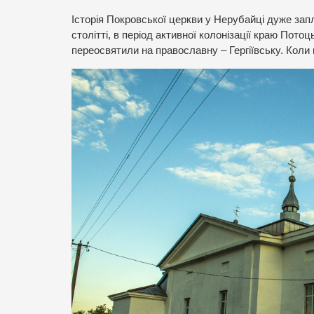
Історія Покровської церкви у Нерубайці дуже зап
столітті, в період активної колонізації краю Пото
переосвятили на православну – Гергіївську. Кол