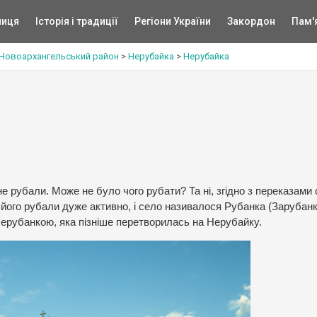
ниця
Історія і традиції
Регіони України
Закордон
Пам'
Новоархангельський район
>
Нерубайка
>
Нерубайка
е рубали. Може не було чого рубати? Та ні, згідно з переказами
з його рубали дуже активно, і село називалося Рубанка (Зарубанк
Нерубанкою, яка пізніше перетворилась на Нерубайку.