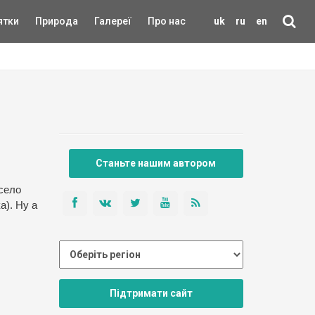
ятки
Природа
Галереї
Про нас
uk
ru
en
Станьте нашим автором
 село
а). Ну а
Підтримати сайт