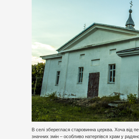
В селі збереглася старовинна церква. Хоча від пе
значних змін – особливо натерпівся храм у радянс