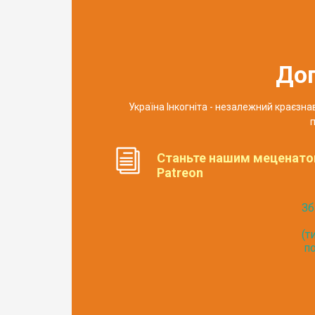
До
Україна Інкогніта - незалежний краєзн
п
Станьте нашим меценато
Patreon
Зб
(т
по