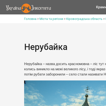
Крам
Головна
>
Міста та регіони
>
Кіровоградська область
>
Нерубайка
Нерубайка – назва досить красномовна – ліс тут н
колись виникло на межі великого лісу, і тоді якра
потім рубати заборонили – село стали називати 