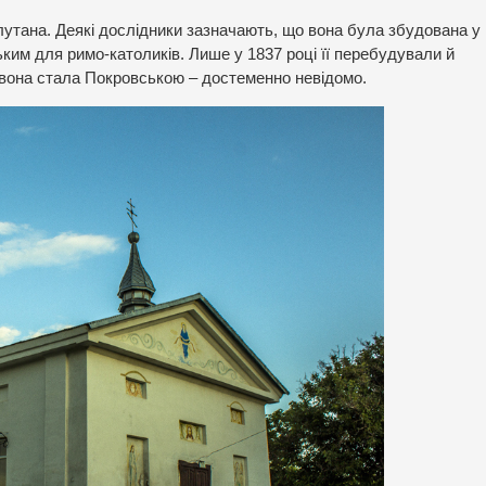
лутана. Деякі дослідники зазначають, що вона була збудована у
цьким для римо-католиків. Лише у 1837 році її перебудували й
и вона стала Покровською – достеменно невідомо.