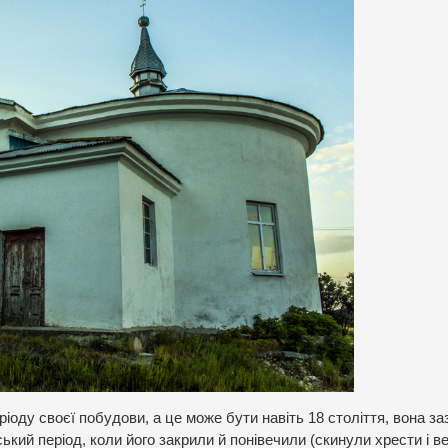
ріоду своєї побудови, а це може бути навіть 18 століття, вона з
ький період, коли його закрили й понівечили (скинули хрести і ве