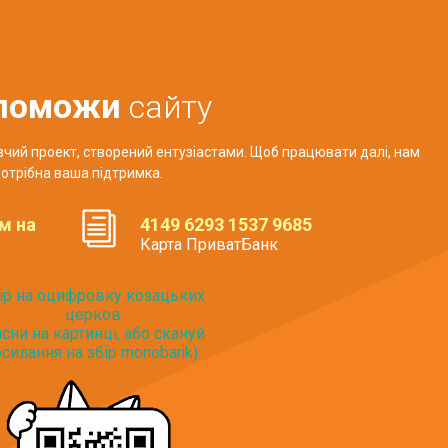
поможи
сайту
авчий проект, створений ентузіастами. Щоб працювати далі, нам
отрібна ваша підтримка.
м на
4149 6293 1537 9685
Карта ПриватБанк
ір на оцифровку козацьких
церков
исни на картинці, або скануй
силання на збір monobank):