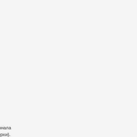
азнала
рхи).