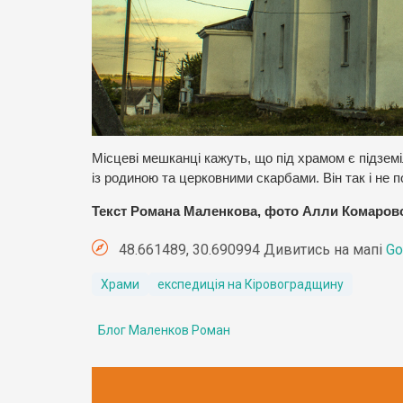
Місцеві мешканці кажуть, що під храмом є підземі
із родиною та церковними скарбами. Він так і не 
Текст Романа Маленкова, фото Алли Комаров
48.661489, 30.690994 Дивитись на мапі
Go
Храми
експедиція на Кіровоградщину
Блог Маленков Роман