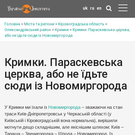
uk
ru
en
Головна
>
Міста та регіони
>
Кіровоградська область
>
Олександрівський район
>
Кримки
>
Кримки. Параскевська церква,
або не їдьте сюди із Новомиргорода
Кримки. Параскевська
церква, або не їдьте
сюди із Новомиргорода
У Кримки ми їхали із
Новомиргорода
– зважаючи на стан
траси Київ-Дніпропетровськ у Черкаській області (у
Київській і Кіровоградській вона нормальна), вирішили
мотнути дещо складнішим, але якіснішим шляхом: Київ –
Тараща – Звенигородка – Шпола – Новомиргород. Із