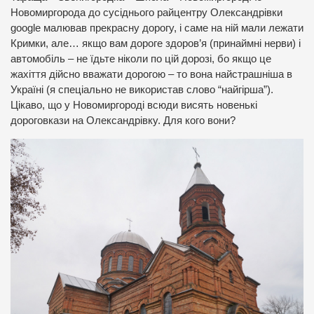
Новомиргорода до сусіднього райцентру Олександрівки
google малював прекрасну дорогу, і саме на ній мали лежати
Кримки, але… якщо вам дороге здоров’я (принаймні нерви) і
автомобіль – не їдьте ніколи по цій дорозі, бо якщо це
жахіття дійсно вважати дорогою – то вона найстрашніша в
Україні (я спеціально не використав слово “найгірша”).
Цікаво, що у Новомиргороді всюди висять новенькі
дороговкази на Олександрівку. Для кого вони?