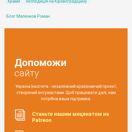
Храми
експедиція на Кіровоградщину
Блог Маленков Роман
Допоможи
сайту
Україна Інкогніта - незалежний краєзнавчий проект,
створений ентузіастами. Щоб працювати далі, нам
потрібна ваша підтримка.
Станьте нашим меценатом на
Patreon