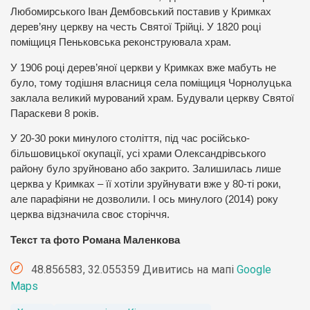
Любомирського Іван Дембовський поставив у Кримках
дерев’яну церкву на честь Святої Трійці. У 1820 році
поміщиця Пеньковська реконструювала храм.
У 1906 році дерев’яної церкви у Кримках вже мабуть не
було, тому тодішня власниця села поміщиця Чорнолуцька
заклала великий мурований храм. Будували церкву Святої
Параскеви 8 років.
У 20-30 роки минулого століття, під час російсько-
більшовицької окупації, усі храми Олександрівського
району було зруйновано або закрито. Залишилась лише
церква у Кримках – її хотіли зруйнувати вже у 80-ті роки,
але парафіяни не дозволили. І ось минулого (2014) року
церква відзначила своє сторіччя.
Текст та фото Романа Маленкова
48.856583, 32.055359 Дивитись на мапі
Google
Maps