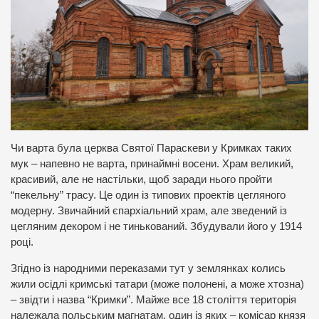
Чи варта була церква Святої Параскеви у Кримках таких
мук – напевно не варта, принаймні восени. Храм великий,
красивий, але не настільки, щоб заради нього пройти
“пекельну” трасу. Це один із типових проектів цегляного
модерну. Звичайний єпархіальний храм, але зведений із
цегляним декором і не тинькований. Збудували його у 1914
році.
Згідно із народними переказами тут у землянках колись
жили осідлі кримські татари (може полонені, а може хтозна)
– звідти і назва “Кримки”. Майже все 18 століття територія
належала польським магнатам, один із яких – комісар князя