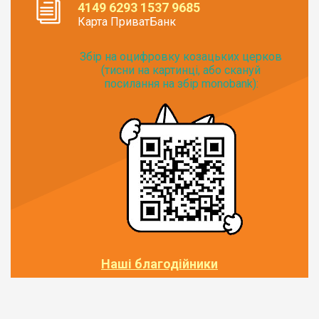
4149 6293 1537 9685
Карта ПриватБанк
Збір на оцифровку козацьких церков
(тисни на картинці, або скануй
посилання на збір monobank):
Наші благодійники