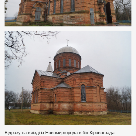
Відразу на виїзді із Новомиргорода в бік Кіровограда