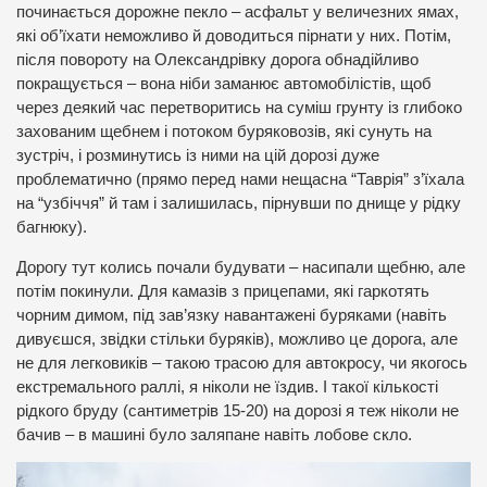
починається дорожне пекло – асфальт у величезних ямах,
які об’їхати неможливо й доводиться пірнати у них. Потім,
після повороту на Олександрівку дорога обнадійливо
покращується – вона ніби заманює автомобілістів, щоб
через деякий час перетворитись на суміш грунту із глибоко
захованим щебнем і потоком буряковозів, які сунуть на
зустріч, і розминутись із ними на цій дорозі дуже
проблематично (прямо перед нами нещасна “Таврія” з’їхала
на “узбіччя” й там і залишилась, пірнувши по днище у рідку
багнюку).
Дорогу тут колись почали будувати – насипали щебню, але
потім покинули. Для камазів з прицепами, які гаркотять
чорним димом, під зав’язку навантажені буряками (навіть
дивуєшся, звідки стільки буряків), можливо це дорога, але
не для легковиків – такою трасою для автокросу, чи якогось
екстремального раллі, я ніколи не їздив. І такої кількості
рідкого бруду (сантиметрів 15-20) на дорозі я теж ніколи не
бачив – в машині було заляпане навіть лобове скло.