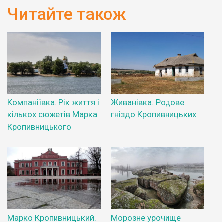
Читайте також
Компаніївка. Рік життя і
Живанівка. Родове
кількох сюжетів Марка
гніздо Кропивницьких
Кропивницького
Марко Кропивницький.
Морозне урочище