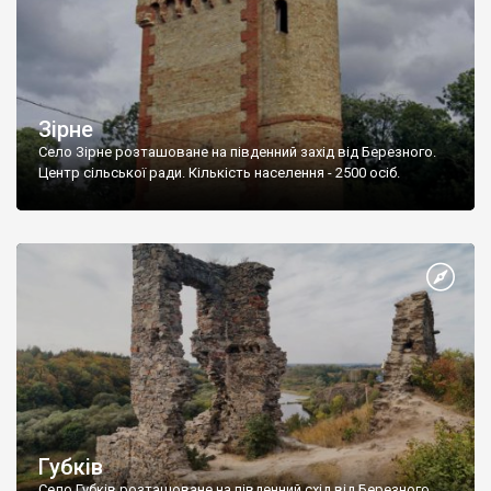
Зірне
Село Зірне розташоване на південний захід від Березного.
Центр сільської ради. Кількість населення - 2500 осіб.
Губків
Село Губків розташоване на південний схід від Березного.