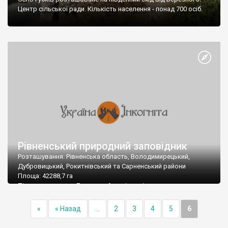
Центр сільської ради. Кількість населення - понад 700 осіб.
Рівненський природний заповідник
Розташування: Рівненська область, Володимирецький,
Дубровицький, Рокитнівський та Сарненський райони
Площа: 42288,7 га
Підпорядкування: Державний комітет лісового господарства
України
Поштова адреса: 34503, Рівненська обл., м. Сарни, урочище
«
« Назад
...
2
3
4
5
6
Дубки-Розвилка.
Тел: (03655) 3-47-52 (директор), факс: 3-47-63