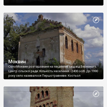
значення. Найяскравішими підтвердженнями тому є
Тараканівський форт, Дубенський та
Острозький
замки,
Межиріцький монастир-фортеця
.
Сприятливі кліматичні умови, значні масиви лісів, річки, озера,
лікувальні торфові грязі та мінеральні води – все це визначає
найголовніші рекреаційні ресурси краю.
Моквин
Село Моквин розташоване на південний схід від Березного.
Центр сільскої ради. Кількість населення - 2400 осіб. До 1990
року село називалося Першотравневе. Костьол