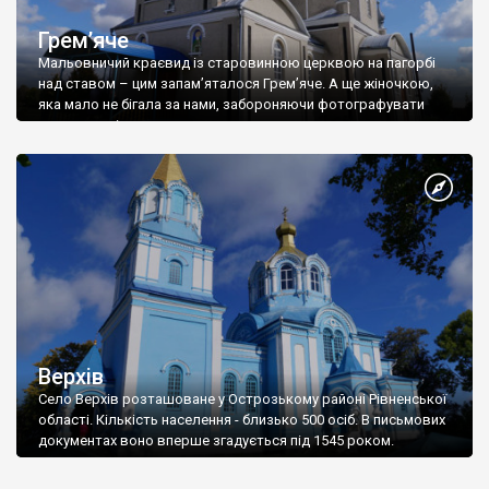
Грем’яче
Мальовничий краєвид із старовинною церквою на пагорбі
над ставом – цим запам’яталося Грем’яче. А ще жіночкою,
яка мало не бігала за нами, забороняючи фотографувати
церкву, навіть здалеку.
Верхів
Село Верхів розташоване у Острозькому районі Рівненської
області. Кількість населення - близько 500 осіб. В письмових
документах воно вперше згадується під 1545 роком.