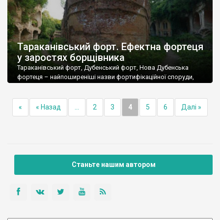
Тараканівський форт. Ефектна фортеця
у заростях борщівника
Тараканівський форт, Дубенський форт, Нова Дубенська
фортеця – найпоширеніші назви фортифікаційної споруди,
яка розташована за три кілометри від Дубно і за півтора від
села Тараканів.
«
« Назад
...
2
3
4
5
6
Далі »
Станьте нашим автором