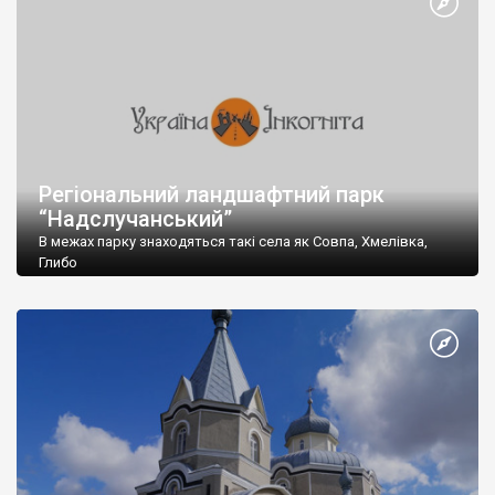
Регіональний ландшафтний парк
“Надслучанський”
В межах парку знаходяться такі села як Совпа, Хмелівка,
Глибо