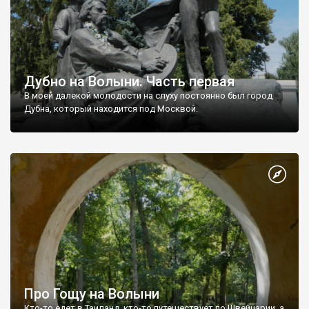
Дубно на Волыни. Часть первая
В моей далекой молодости на слуху постоянно был город
Дубна, который находится под Москвой.
Про Гощу на Волыни
Кто-то едет в Таиланд, кто-то путешествует по Швейцарии, а