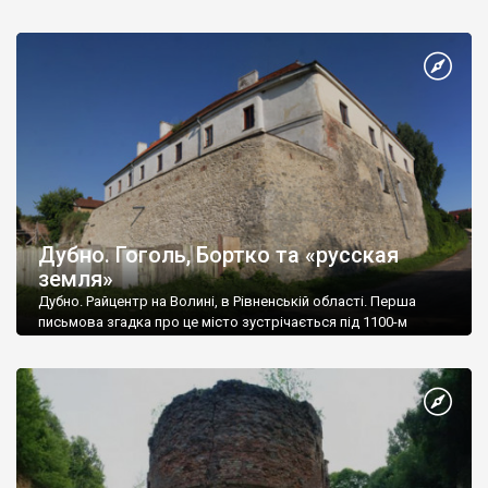
краєм ока поглянувши на блиск з
Дубно. Гоголь, Бортко та «русская
земля»
Дубно. Райцентр на Волині, в Рівненській області. Перша
письмова згадка про це місто зустрічається під 1100-м
роком, а у 1240-му його зруйнували монголо-татари.