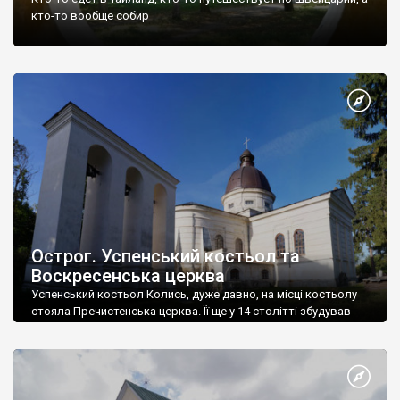
кто-то вообще собир
Острог. Успенський костьол та
Воскресенська церква
Успенський костьол Колись, дуже давно, на місці костьолу
стояла Пречистенська церква. Її ще у 14 столітті збудував
Данило Острозький.