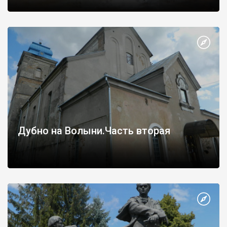
значення. Найяскравішими підтвердженнями тому є
Тараканівський форт, Дубенський та
Острозький
замки,
Межиріцький монастир-фортеця
.
Сприятливі кліматичні умови, значні масиви лісів, річки, озера,
лікувальні торфові грязі та мінеральні води – все це визначає
найголовніші рекреаційні ресурси краю.
Дубно на Волыни.Часть вторая