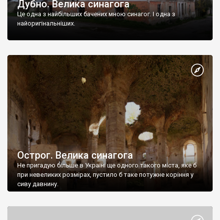
Дубно. Велика синагога
Це одна з найбільших бачених мною синагог. І одна з
найоригінальніших.
Острог. Велика синагога
Не пригадую більше в Україні ще одного такого міста, яке б
при невеликих розмірах, пустило б таке потужне коріння у
сиву давнину.