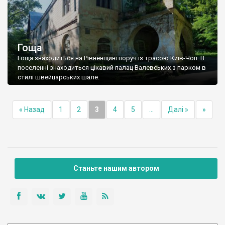
Гоща
Гоща знаходиться на Рівненщині поруч із трасою Київ-Чоп. В
поселенні знаходиться цікавий палац Валевських з парком в
стилі швейцарських шале.
« Назад
1
2
3
4
5
...
Далі »
»
Станьте нашим автором