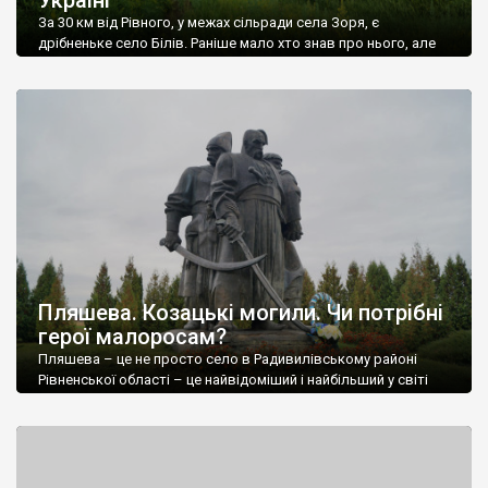
Україні
За 30 км від Рівного, у межах сільради села Зоря, є
дрібненьке село Білів. Раніше мало хто знав про нього, але
нині сюди їде чимало туристів. Це Рівненська Ісландія, кажуть
вони.
Пляшева. Козацькі могили. Чи потрібні
герої малоросам?
Пляшева – це не просто село в Радивилівському районі
Рівненської області – це найвідоміший і найбільший у світі
козацький меморіал. Козацькі Могили.