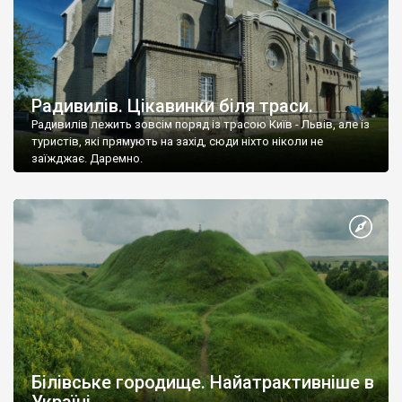
Радивилів. Цікавинки біля траси.
Радивилів лежить зовсім поряд із трасою Київ - Львів, але із
туристів, які прямують на захід, сюди ніхто ніколи не
заїжджає. Даремно.
Білівське городище. Найатрактивніше в