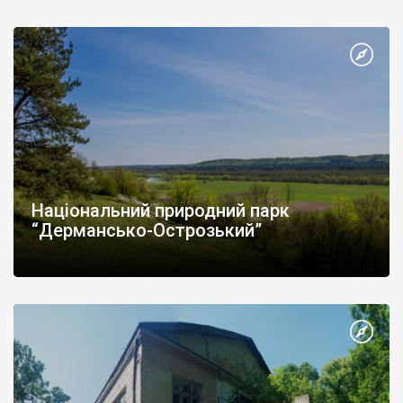
Національний природний парк
“Дермансько-Острозький”