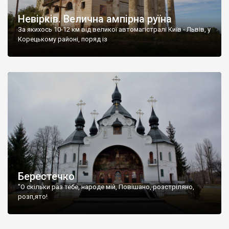
Невірків. Велична ампірна руїна
За якихось 10-12 км від великої автомагістралі Київ - Львів, у
Корецькому районі, поряд із
Берестечко
"О скільки раз тебе, народе мій, Повішано, розстріляно,
розп,ято!