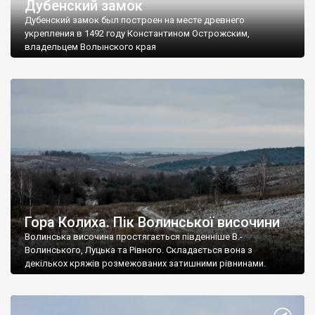
Дубенский замок
Дубенский замок был построен на месте древнего
укрепления в 1492 году Константином Острожским,
владельцем Волынского края
Гора Колиха. Пік Волинської височини
Волинська височина простягається південніше В.-
Волинського, Луцька та Рівного. Складається вона з
декількох кряжів розмежованих затишними рівнинами.