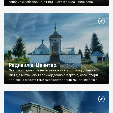
глибоке й небезпечне, от від нього й пішла назва села.
значення. Найяскравішими підтвердженнями тому є
Тараканівський форт, Дубенський та
Острозький
замки,
Межиріцький монастир-фортеця
.
Сприятливі кліматичні умови, значні масиви лісів, річки, озера,
лікувальні торфові грязі та мінеральні води – все це визначає
найголовніші рекреаційні ресурси краю.
Радивилів. Цвинтар.
Оскільки Радивилів перебував в статусі прикордонного
міста, з митницею та прикордонною вартою, його історія
пов'язана з постатями високоставлених чиновників та ві