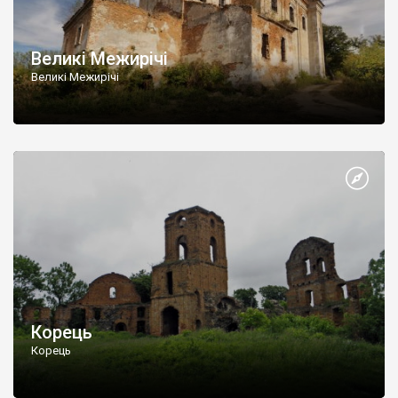
Великі Межирічі
Великі Межирічі
Корець
Корець