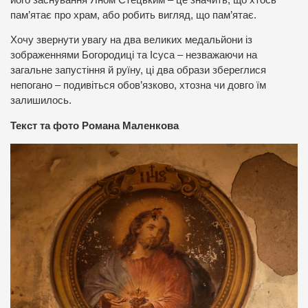
пам’ятає про храм, або робить вигляд, що пам’ятає.
Хочу звернути увагу на два великих медальйони із
зображеннями Богородиці та Ісуса – незважаючи на
загальне запустіння й руїну, ці два образи збереглися
непогано – подивіться обов’язково, хтозна чи довго їм
залишилось.
Текст та фото Романа Маленкова