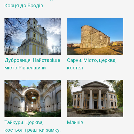
Корця до Бродів
Дубровиця. Найстаріше
Сарни. Місто, церква,
місто Рівненщини
костел
Тайкури. Церква,
Млинів
костьол і рештки замку.