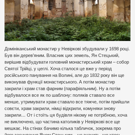
Домініканський монастир у Невіркові збудували у 1698 році.
Був він дерев’яним. Власник цих земель, Ян Стецький,
вирішив відбудувати головний монастирський храм – собор
Святої Трійці, у цеглі. Хоча сталося це вже у період
російського панування на Волині, але до 1832 року він ще
виконував функції монастирського. А потім монастир
закрили і храм став фарним (парафіяльним). Ну а потім
відбувалося все як по шаблону: поляків ставало все
менше, утримувати храм ставало все тяжче, потім прийшли
совєти, храм закрили, німці відкрили, комуняки знову
закрили… От і стоїть ця будівля нікому не потрібною, хоча
не виключено, що частина католиків у Невіркові все ще
мешкає. На стінах бачимо кілька табличок, зокрема про
його заснування Яном Стецьким – це значить, що хтось