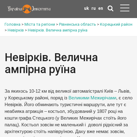
uk
ru
en
Головна
>
Міста та регіони
>
Рівненська область
>
Корецький район
>
Невірків
>
Невірків. Велична ампірна руїна
Невірків. Велична
ампірна руїна
За якихось 10-12 км від великої автомагістралі Київ – Львів,
у Корецькому районі, поряд із
Великими Межирічами
, є село
Невірків. Його обминають туристичні маршрути, але тут є
неабияка атракція – костьол, збудований у 1807 році на
кошти графа Стецького (у Великих Межирічах стоїть його
палац). Костьол зовсім не маленький і доволі рідкісний за
архітектурою стоїть напівруїною. Даху вже немає зовсім,