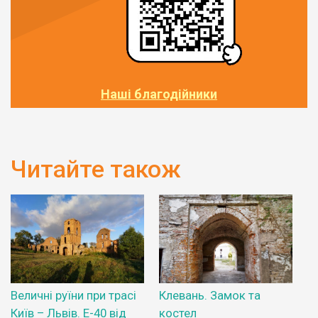
Наші благодійники
Читайте також
Величні руїни при трасі
Клевань. Замок та
Київ – Львів. Е-40 від
костел