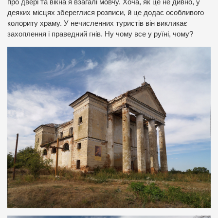
про двері та вікна я взагалі мовчу. Хоча, як це не дивно, у
деяких місцях збереглися розписи, й це додає особливого
колориту храму. У нечисленних туристів він викликає
захоплення і праведний гнів. Ну чому все у руїні, чому?