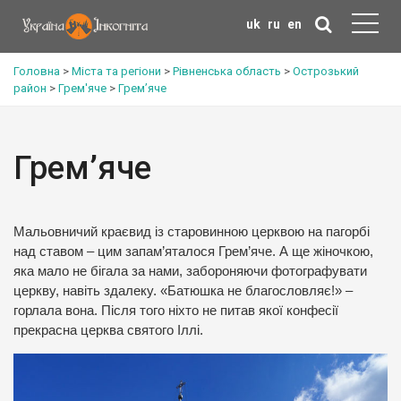
uk
ru
en
Головна
>
Міста та регіони
>
Рівненська область
>
Острозький
район
>
Грем'яче
>
Грем’яче
Грем’яче
Мальовничий краєвид із старовинною церквою на пагорбі
над ставом – цим запам’яталося Грем’яче. А ще жіночкою,
яка мало не бігала за нами, забороняючи фотографувати
церкву, навіть здалеку. «Батюшка не благословляє!» –
горлала вона. Після того ніхто не питав якої конфесії
прекрасна церква святого Іллі.