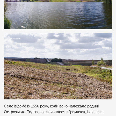
Село відоме із 1556 року, коли воно належало родині
Острозьких. Тоді воно називалося «Гримяче», і лише із