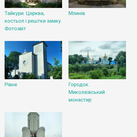
Тайкури. Церква,
Млинів
костьол і рештки замку.
Фотозвіт
Рівне
Городок.
Миколаївський
монастир