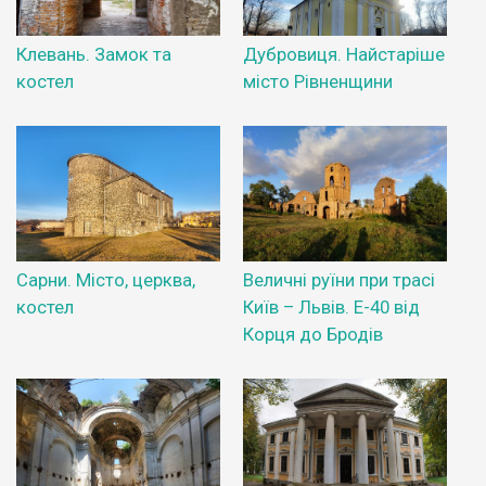
Клевань. Замок та
Дубровиця. Найстаріше
костел
місто Рівненщини
Сарни. Місто, церква,
Величні руїни при трасі
костел
Київ – Львів. Е-40 від
Корця до Бродів