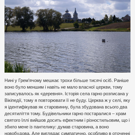
Нині у Грем’ячому мешкає трохи більше тисячі осіб. Раніше
воно було меншим і навіть не мало власної церкви, тому
записувалось як «деревня». Історія села гарно розписана у
Вікіпедії, тому я повторювати її не буду. Церква ж у селі, яку
я ідентифікував як старовинну, була збудована всього два
десятиліття тому. Будівельники гарно постаралися – храм
святого Іллі вийшов досить ефектним і різностильовим, що і
збило мене із пантелику: думав старовина, а воно
новобудова. Але виглядає симпатично, особливо в оточенні