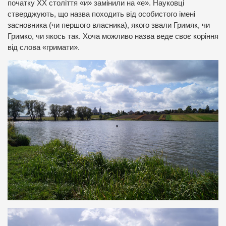
початку ХХ століття «и» замінили на «е». Науковці
стверджують, що назва походить від особистого імені
засновника (чи першого власника), якого звали Гримяк, чи
Гримко, чи якось так. Хоча можливо назва веде своє коріння
від слова «гримати».