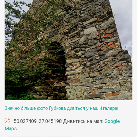
Значно більше фото Губкова дивіться у нашій галереї
50.827409, 27.045198 Дивитись на мапі
Google
Maps