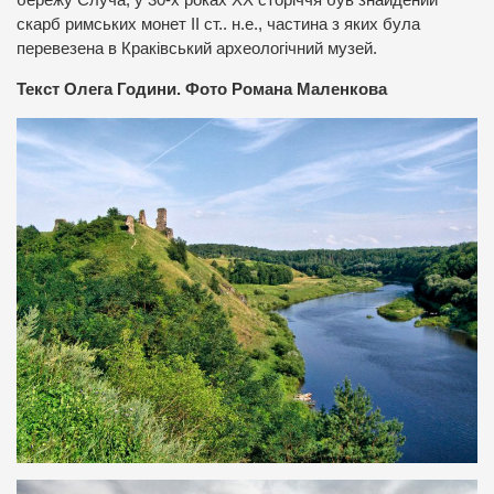
бережу Случа, у 30-х роках ХХ сторіччя був знайдений
скарб римських монет ІІ ст.. н.е., частина з яких була
перевезена в Краківський археологічний музей.
Текст Олега Години. Фото Романа Маленкова