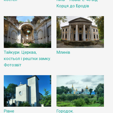
Корця до Бродів
Тайкури. Церква,
Млинів
костьол і рештки замку.
Фотозвіт
Рівне
Городок.