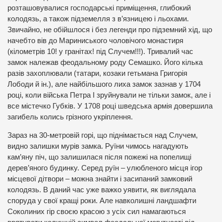
розташовувалися господарські приміщення, глибокий
колодязь, а також підземелля з в’язницею і льохами.
Звичайно, не обійшлося і без легенди про підземний хід, що
начебто вів до Мариниського чоловічого монастиря
(кілометрів 10! у гранітах! під Случем!!!). Тривалий час
замок належав феодальному роду Семашко. Його кілька
разів захоплювали (татари, козаки гетьмана Григорія
Лободи й ін.), але найбільшого лиха замок зазнав у 1704
році, коли війська Петра І зруйнували не тільки замок, але і
все містечко Губків. У 1708 році шведська армія довершила
загибель колись грізного укріплення.
Зараз на 30-метровій горі, що піднімається над Случем,
видно залишки мурів замка. Руїни чимось нагадують
кам’яну піч, що залишилася після пожежі на попелищі
дерев’яного будинку. Серед руїн – улюбленого місця ігор
місцевої дітвори – можна знайти і засипаний замковий
колодязь. В даний час уже важко уявити, як виглядала
споруда у свої кращі роки. Але навколишні ландшафти
Соколиних гір своєю красою з усіх сил намагаються