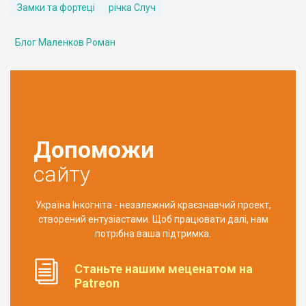
Замки та фортеці
річка Случ
Блог Маленков Роман
Допоможи
сайту
Україна Інкогніта - незалежний краєзнавчий проект,
створений ентузіастами. Щоб працювати далі, нам
потрібна ваша підтримка.
Станьте нашим меценатом на
Patreon