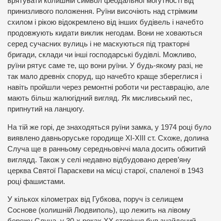
врятувати колишній символ феодальної могутності від
принизливого положення. Руїни височіють над стрімким
схилом і рікою відокремлено від інших будівель і начебто
продовжують кидати виклик негодам. Вони не ховаються
серед сучасних вулиць і не маскуються під тракторні
бригади, склади чи інші господарські будівлі. Можливо,
руїни рятує саме те, що вони руїни. У будь-якому разі, не
так мало древніх споруд, що начебто краще збереглися і
навіть пройшли через ремонтні роботи чи реставрацію, але
мають більш жалюгідний вигляд. Як мисливський пес,
припнутий на ланцюгу.
На тій же горі, де знаходяться руїни замка, у 1974 році було
виявлено давньоруське городище ХІ-ХІІІ ст. Схоже, долина
Случа ще в ранньому середньовіччі мала досить обжитий
виглядд. Також у селі недавно відбудовано дерев’яну
церква Святої Параскеви на місці старої, спаленої в 1943
році фашистами.
У кількох кілометрах від Губкова, поруч із селищем
Соснове (колишній Людвиполь), що лежить на лівому