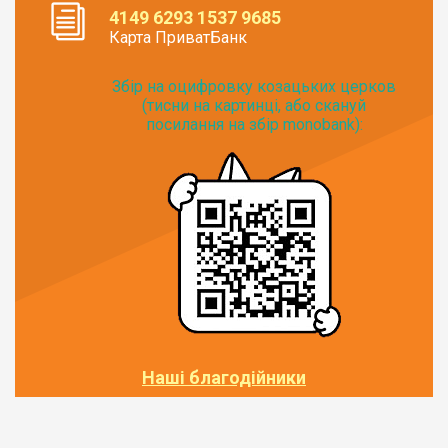
4149 6293 1537 9685
Карта ПриватБанк
Збір на оцифровку козацьких церков
(тисни на картинці, або скануй
посилання на збір monobank):
Наші благодійники