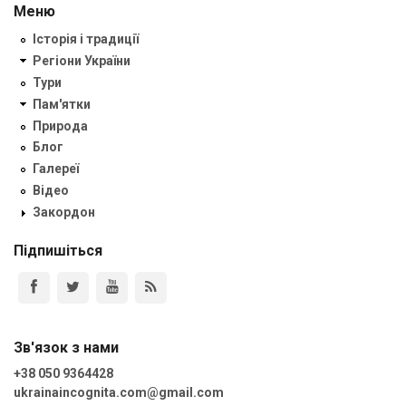
Меню
Історія і традиції
Регіони України
Тури
Пам'ятки
Природа
Блог
Галереї
Відео
Закордон
Підпишіться
Зв'язок з нами
+38 050 9364428
ukrainaincognita.com@gmail.com