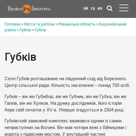
uk
ru
en
Головна
>
Міста та регіони
>
Рівненська область
>
Березнівський
район
>
Губків
>
Губків
Губків
Село Губків розташоване на південний схід від Березного.
Центр сільської ради. Кількість населення – понад 700 осіб.
Губків – він же Губибор, він же Губник, він же Губка, він же
Гапків, він же Хупков. На думку дослідників, його історія
бере свій початок у ХV в. Уперше згадується в 1504 році.
Губківский замковий комплекс вважався одним із самих
неприступних на Волині. Він мав чотири вежі з бійницями і
ворота з підвісним мостом. У внутрішній частині