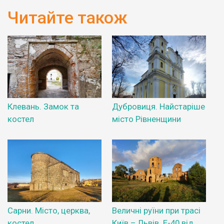
Читайте також
Клевань. Замок та
Дубровиця. Найстаріше
костел
місто Рівненщини
Сарни. Місто, церква,
Величні руїни при трасі
костел
Київ – Львів. Е-40 від