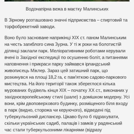
Водонапірна вежа в маєтку Малинських
В Зірному розташовано значні підприємства – спиртовий та
торфобрекетний заводи.
Воно було засноване наприкінці ХІХ ст. паном Малинським
на честь загиблого сина Зурна. У ті ж роки на болотистій
ділянці заклали парк. Меліоративними роботами керували
вчені із Західної експедиції по осушенню боліт, а питаннями
наповнення і прикраси парку займався ірландський
живописець Міклер. Зараз цей затишний парк, що
розкинувся на площі 18,2 га, є пам’яткою садово-паркового
мистецтва. На його території також збереглося кілька
мурованих будівель кінця ХІХ – початку ХХ ст., виконаних у
західноєвропейському стилі (шале) з домішком модерну. Усі
вони, крім двоповерхового будинку, розміщеного біля входу
в парк (видно, сторожа чи керуючого), відведені під
туберкульозний диспансер. Цікаво було б підрахувати,
скільки українських садиб, палаців і замків у радянський
час стали туберкульозними лікарнями (відразу