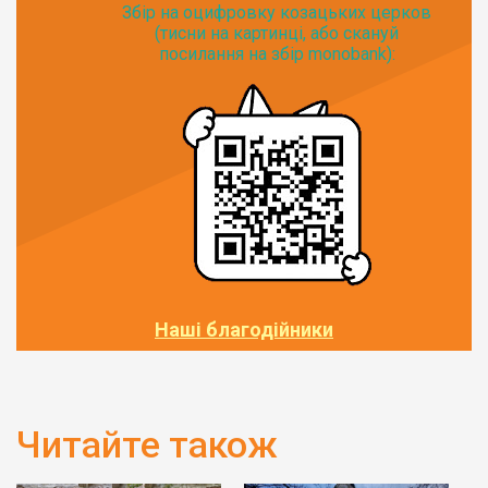
Збір на оцифровку козацьких церков
(тисни на картинці, або скануй
посилання на збір monobank):
Наші благодійники
Читайте також