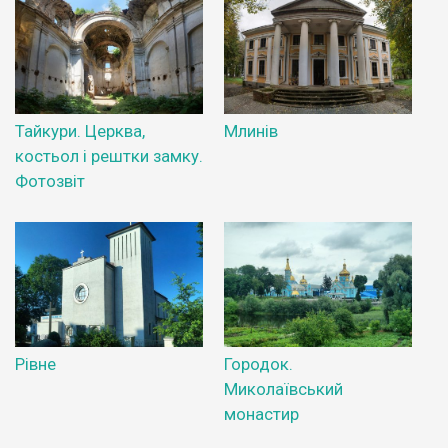
Тайкури. Церква,
Млинів
костьол і рештки замку.
Фотозвіт
Рівне
Городок.
Миколаївський
монастир