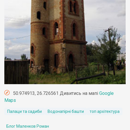
50.974913, 26.726561 Дивитись на мапі
Google
Maps
Палаци та садиби
Водонапірні башти
топ архітектура
Блог Маленков Роман