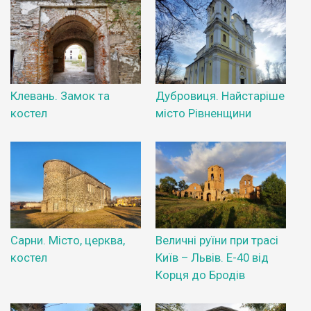
Клевань. Замок та
Дубровиця. Найстаріше
костел
місто Рівненщини
Сарни. Місто, церква,
Величні руїни при трасі
костел
Київ – Львів. Е-40 від
Корця до Бродів