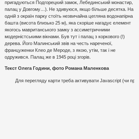
пригадуються Подгорецкий замок, Лебединський монастир,
палац у Довгому…). Не здивуюся, якщо більше десятка. На
одній з окраїн парку стоїть незвичайна цегляна водонапірна
башта (висота близько 25 м), яка скоріше нагадує елемент
якогось мавританського замку з ассиметричними
модерністськими вікнами. Був тут і палац з коркового (!)
дерева. Його Малинський звів на честь нареченої,
француженки Клео де Мероде, з якою, утім, так і не
одружився. Палац же в 1945 році згорів.
Текст Олега Години, фото Романа Маленкова
Для перегляду карти треба активувати Javascript (чи про