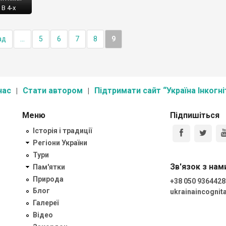
В 4-х
бінету
тва та
ад
...
5
6
7
8
9
реєстру
я і
 17
нас
Стати автором
Підтримати сайт “Україна Інкогні
Меню
Підпишіться
Історія і традиції
Регіони України
Тури
Зв'язок з нам
Пам'ятки
Природа
+38 050 9364428
Блог
ukrainaincogni
Галереї
Відео