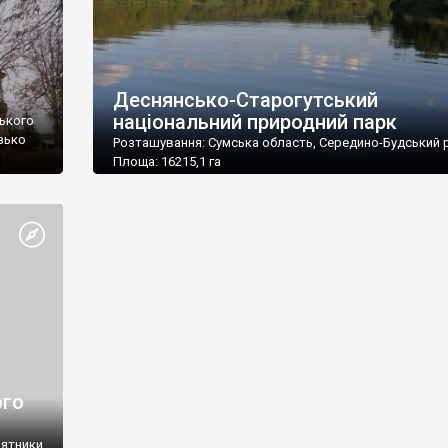
Деснянсько-Старогутський
національний природний парк
ського
изько
Розташування: Сумська область, Середино-Будський 
Площа: 16215,1 га
Підпорядкування: Міністерство охорони навколишнь
природного середовища України
Поштова адреса: 41000, Сумська обл., м. Середина-Буд
вул. Новгород-Сіверська, 62
Тел./факс: (05451) 9-14-49
E-mail: nppds@unet.net.ua
ого
мятники