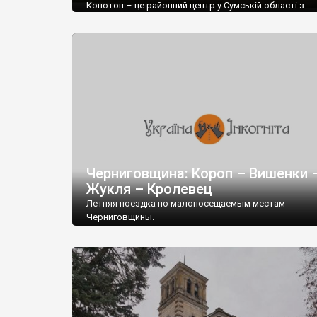
Конотоп – це районний центр у Сумській області з
населенням у 90 тисяч осіб.
Черниговщина: Короп – Вишенки 
Жукля – Кролевец
Летняя поездка по малопосещаемым местам
Черниговщины.
Первая остановка – районный центр Короп. Здесь
сохранились синагога, Вознесенская церковь, пост
в XVIII веке казацким атаманом Юркевичем,