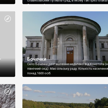
славнозвісний Путивль-град, в якому так гірко плака
Ярославна?
–
Бочечки
Село Бочечки розташоване недалеко від Конотопа (н
північний схід). Має сільську раду. Кількість населення
понад 1600 осіб.
роенная