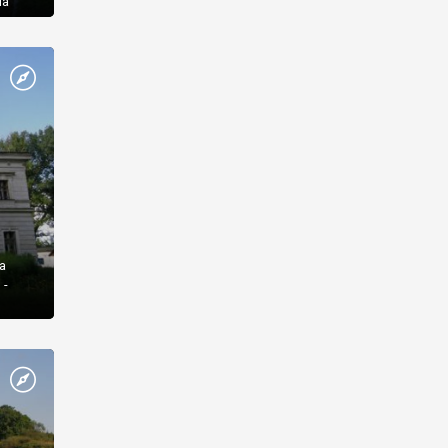
ла
а
 -