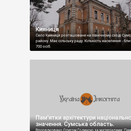
Кияниця
Село Кияниця розташоване на північному сході Сум
району. Має сільську раду. Кількість населення - бл
700 осіб.
Пам’ятки архітектури національн
значення. Сумська область.
Впорядковано Олегом Годиною за матеріалами: Па