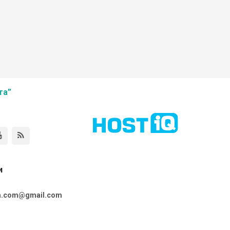
та”
и
ta.com@gmail.com