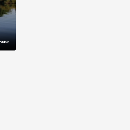
район
ого
а,