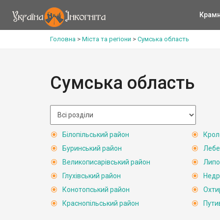
Крам
Головна
>
Міста та регіони
>
Сумська область
Сумська область
Білопільський район
Крол
Буринський район
Лебе
Великописарівський район
Липо
Глухівський район
Недр
Конотопський район
Охти
Краснопільський район
Пути