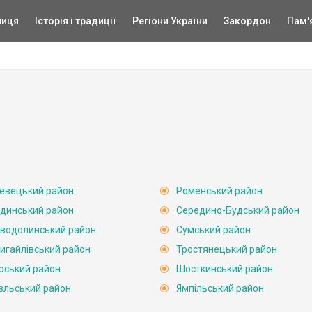
ниця
Історія і традиції
Регіони України
Закордон
Пам'
евецький район
Роменський район
динський район
Середино-Будський район
водолинський район
Сумський район
игайлівський район
Тростянецький район
рський район
Шосткинський район
вльський район
Ямпільський район