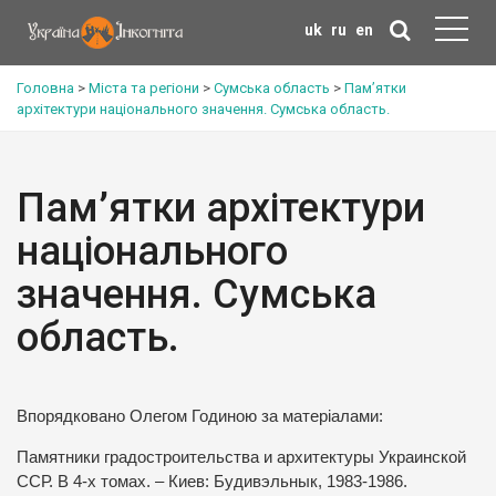
uk
ru
en
Головна
>
Міста та регіони
>
Сумська область
>
Пам’ятки
архітектури національного значення. Сумська область.
Пам’ятки архітектури
національного
значення. Сумська
область.
Впорядковано Олегом Годиною за матеріалами:
Памятники градостроительства и архитектуры Украинской
ССР. В 4-х томах. – Киев: Будивэльнык, 1983-1986.