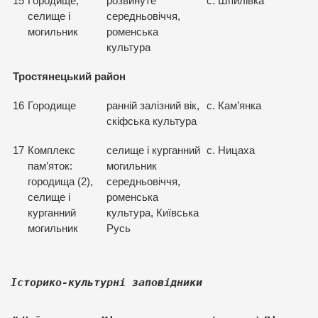
15
Городище,
розвинуте
с. Шпилівка
селище і
середньовіччя,
могильник
роменська
культура
Тростянецький район
16
Городище
ранній залізний вік,
с. Кам’янка
скіфська культура
17
Комплекс
селище і курганний
с. Ницаха
пам’яток:
могильник
городища (2),
середньовіччя,
селище і
роменська
курганний
культура, Київська
могильник
Русь
Історико-культурні заповідники