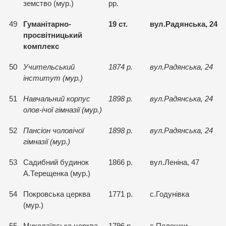
земство (мур.)
рр.
49
Гуманiтарно-
19 ст.
вул.Радянська, 24
просвiтницький
комплекс
50
Учительський
1874 р.
вул.Радянська, 24
iнститут (мур.)
51
Навчальний корпус
1898 р.
вул.Радянська, 24
олов-iчої гiмназiї (мур.)
52
Пансiон чоловiчої
1898 р.
вул.Радянська, 24
гiмназiї (мур.)
53
Садибний будинок
1866 р.
вул.Ленiна, 47
А.Терещенка (мур.)
54
Покровська церква
1771 р.
с.Годунiвка
(мур.)