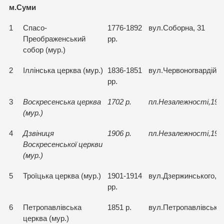
м.Суми
1
Спасо-
1776-1892
вул.Соборна, 31
Преображенський
рр.
собор (мур.)
2
Iллiнська церква (мур.)
1836-1851
вул.Червоногвардiйсь
рр.
3
Воскресенська церква
1702 р.
пл.Незалежностi,19
(мур.)
4
Дзвiниця
1906 р.
пл.Незалежностi,19
Воскресенської церкви
(мур.)
5
Троїцька церква (мур.)
1901-1914
вул.Дзержинського, 3
рр.
6
Петропавлiвська
1851 р.
вул.Петропавлiвська
церква (мур.)