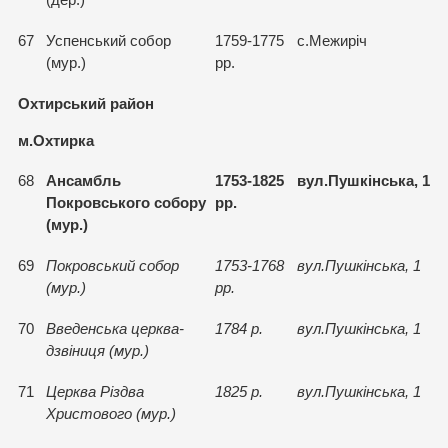
(дер.)
67
Успенський собор
1759-1775
с.Межирiч
(мур.)
рр.
Охтирський район
м.Охтирка
68
Ансамбль
1753-1825
вул.Пушкінська, 1
Покровського собору
рр.
(мур.)
69
Покровський собор
1753-1768
вул.Пушкінська, 1
(мур.)
рр.
70
Введенська церква-
1784 р.
вул.Пушкінська, 1
дзвiниця (мур.)
71
Церква Рiздва
1825 р.
вул.Пушкінська, 1
Христового (мур.)