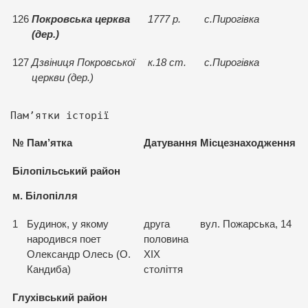
126
Покровська церква
1777 р.
с.Пирогiвка
(дер.)
127
Дзвiниця Покровської
к.18 ст.
с.Пирогiвка
церкви (дер.)
Пам’ятки історії
№
Пам
’
ятка
Датування
Місцезнаходження
Білопільський район
м. Білопілля
1
Будинок, у якому
друга
вул. Пожарська, 14
народився поет
половина
Олександр Олесь (О.
XIX
Кандиба)
століття
Глухівський район