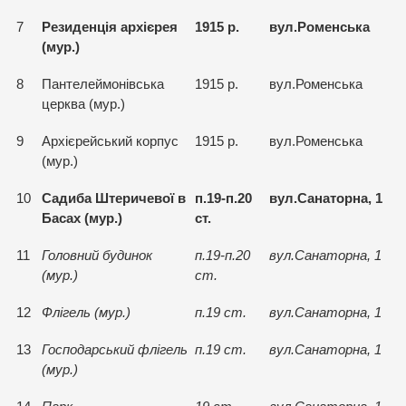
7
Резиденцiя архiєрея
1915 р.
вул.Роменська
(мур.)
8
Пантелеймонiвська
1915 р.
вул.Роменська
церква (мур.)
9
Архiєрейський корпус
1915 р.
вул.Роменська
(мур.)
10
Садиба Штеричевої в
п.19-п.20
вул.Санаторна, 1
Басах (мур.)
ст.
11
Головний будинок
п.19-п.20
вул.Санаторна, 1
(мур.)
ст.
12
Флiгель (мур.)
п.19 ст.
вул.Санаторна, 1
13
Господарський флiгель
п.19 ст.
вул.Санаторна, 1
(мур.)