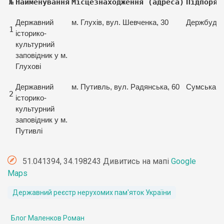
№
Найменування
Місцезнаходження (адреса)
Підпоряд
Державний
м. Глухів, вул. Шевченка, 30
Держбуд
1
історико-
культурний
заповідник у м.
Глухові
Державний
м. Путивль, вул. Радянська, 60
Сумська 
2
історико-
культурний
заповідник у м.
Путивлі
51.041394, 34.198243 Дивитись на мапі
Google
Maps
Державний реєстр нерухомих пам'яток України
Блог Маленков Роман