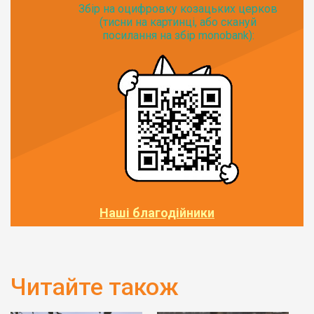
Збір на оцифровку козацьких церков
(тисни на картинці, або скануй
посилання на збір monobank):
Наші благодійники
Читайте також