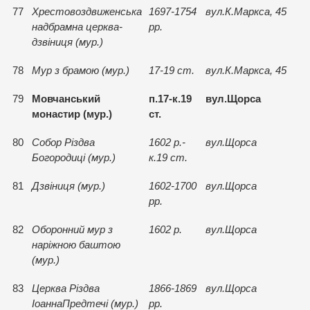
77
Хрестовоздвиженська
1697-1754
вул.К.Маркса, 45
надбрамна церква-
рр.
дзвiниця (мур.)
78
Мур з брамою (мур.)
17-19 ст.
вул.К.Маркса, 45
79
Мовчанський
п.17-к.19
вул.Щорса
монастир (мур.)
ст.
80
Собор Рiздва
1602 р.-
вул.Щорса
Богородицi (мур.)
к.19 ст.
81
Дзвiниця (мур.)
1602-1700
вул.Щорса
рр.
82
Оборонний мур з
1602 р.
вул.Щорса
нарiжною баштою
(мур.)
83
Церква Рiздва
1866-1869
вул.Щорса
IоаннаПредтечi (мур.)
рр.