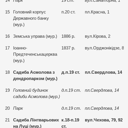
14
Парк
19 ст.
вул.Санаторна, 1
15
Головний корпус
п.20 ст.
пл.Красна, 1
Державного банку
(мур.)
16
Земська управа (мур.)
1886 р.
вул.Кiрова, 2
17
Iоанно-
1837 р.
вул.Орджонiкiдзе, 87
Предтеченськацерква
(мур.)
18
Садиба Асмолова з
д.п.19 ст.
пл.Свердлова, 14
дендропарком (мур.)
19
Головний будинок
д.п.19 ст.
пл.Свердлова, 14
садиби Асмолова (мур.)
20
Парк
д.п.19 ст.
пл.Свердлова, 14
21
Садиба Лiнтварьових
к.18-п.19
вул.Чехова, 79, 92
на Луцi (мур.)
ст.