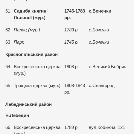
61
Садиба княгинi
1745-1783
с.Бочечки
Львової (мур.)
рр.
62
Палац (мур.)
1783 р.
с.Бочечки
63
Парк
1745 р.
с.Бочечки
Краснопільський район
64
Воскресенська церква
1808 р.
с.Великий Бобрик
(мур.)
65
Троїцька церква (мур.)
1808-1843
с.Славгород
рр.
Лебединський район
м.Лебедин
66
Воскресенська церква
1789 р.
вул.Кобижча, 121