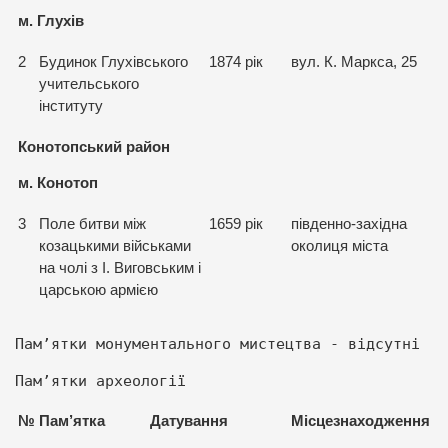
м. Глухів
2
Будинок Глухівського
1874 рік
вул. К. Маркса, 25
учительського
інституту
Конотопський район
м. Конотоп
3
Поле битви між
1659 рік
південно-західна
козацькими військами
околиця міста
на чолі з І. Виговським і
царською армією
Пам’ятки монументального мистецтва - відсутні
Пам’ятки археології
№
Пам
’
ятка
Датування
Місцезнаходження