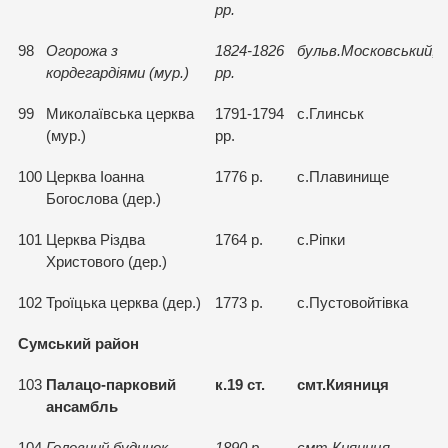
рр.
98
Огорожа з
1824-1826
бульв.Московський, 
кордегардiями (мур.)
рр.
99
Миколаївська церква
1791-1794
с.Глинськ
(мур.)
рр.
100
Церква Iоанна
1776 р.
с.Плавинище
Богослова (дер.)
101
Церква Рiздва
1764 р.
с.Рiпки
Христового (дер.)
102
Троїцька церква (дер.)
1773 р.
с.Пустовойтiвка
Сумський район
103
Палацо-парковий
к.19 ст.
смт.Кияниця
ансамбль