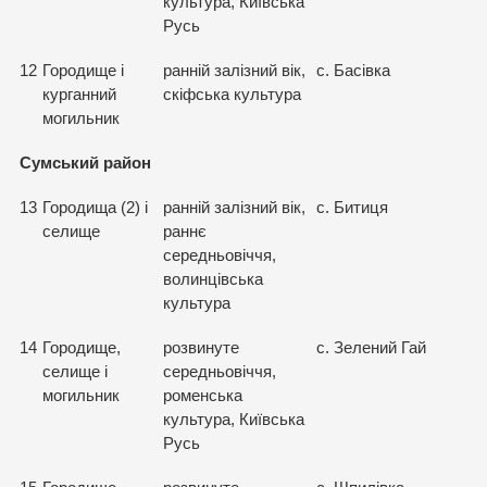
культура, Київська
Русь
12
Городище і
ранній залізний вік,
с. Басівка
курганний
скіфська культура
могильник
Сумський район
13
Городища (2) і
ранній залізний вік,
с. Битиця
селище
раннє
середньовіччя,
волинцівська
культура
14
Городище,
розвинуте
с. Зелений Гай
селище і
середньовіччя,
могильник
роменська
культура, Київська
Русь