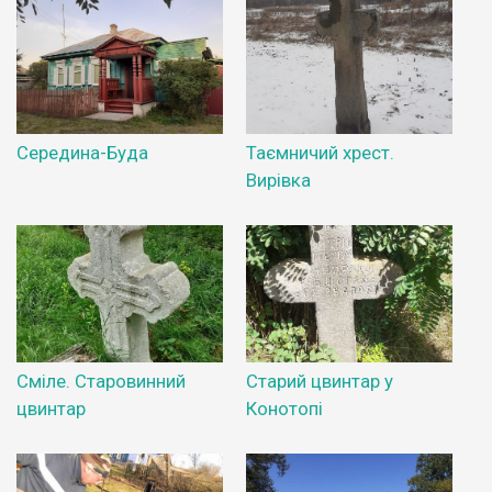
Середина-Буда
Таємничий хрест.
Вирівка
Сміле. Старовинний
Старий цвинтар у
цвинтар
Конотопі