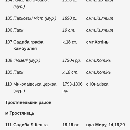
104
Головний будинок
1890 р..
смт.Кияниця
(мур.)
105
Парковий мiст (мур.)
1890 р..
смт.Кияниця
106
Парк
19 ст.
смт.Кияниця
107
Садиба графа
к.18 ст.
смт.Хотiнь
Камбурлея
108
Флiгелi (мур.)
1790-i рр.
смт.Хотiнь
109
Парк
к.18 ст.
смт.Хотiнь
110
Миколаївська церква
1793-1806
с.Юнакiвка
(мур.)
рр.
Тростянецький район
м.Тростянець
111
Садиба Л.Кенiга
18-19 ст.
вул.Миру, 14,16,20