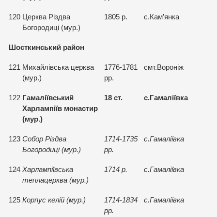
120
Церква Рiздва
1805 р.
с.Кам’янка
Богородицi (мур.)
Шосткинський район
121
Михайлiвська церква
1776-1781
смт.Воронiж
(мур.)
рр.
122
Гамалiївський
18 ст.
с.Гамалiївка
Харлампiїв монастир
(мур.)
123
Собор Рiздва
1714-1735
с.Гамалiївка
Богородицi (мур.)
рр.
124
Харлампiївська
1714 р.
с.Гамалiївка
теплацерква (мур.)
125
Корпус келiй (мур.)
1714-1834
с.Гамалiївка
рр.