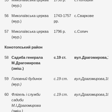
55
Миколаївська церква
1796 р.
с.Полошки
(мур.)
56
Миколаївська церква
1743-1757
с.Сваркове
(мур.)
рр.
57
Миколаївська церква
1796 р.
с.Сопич
(мур.)
Конотопський район
58
Садиба генерала
с.19 ст.
вул.Драгомирова,18
М.Драгомирова
(зміш.)
59
Головний будинок
с.19 ст.
вул.Драгомирова,18
(мур.)
60
Флiгель i служби
с.19 ст.
вул.Драгомирова,18
садиби
М.І.Драгомирова
(змiш.)