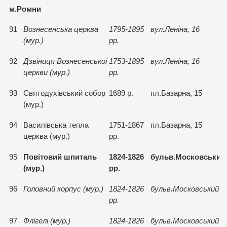
м.Ромни
91
Вознесенська церква
1795-1895
вул.Ленiна, 16
(мур.)
рр.
92
Дзвiниця Вознесенської
1753-1895
вул.Ленiна, 16
церкви (мур.)
рр.
93
Святодухiвський собор
1689 р.
пл.Базарна, 15
(мур.)
94
Василiвська тепла
1751-1867
пл.Базарна, 15
церква (мур.)
рр.
95
Повiтовий шпиталь
1824-1826
бульв.Московський,
(мур.)
рр.
96
Головний корпус (мур.)
1824-1826
бульв.Московський, 
рр.
97
Флiгелi (мур.)
1824-1826
бульв.Московський, 