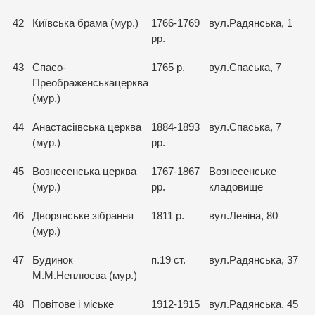
42
Київська брама (мур.)
1766-1769
вул.Радянська, 1
рр.
43
Спасо-
1765 р.
вул.Спаська, 7
Преображенськацерква
(мур.)
44
Анастасiївська церква
1884-1893
вул.Спаська, 7
(мур.)
рр.
45
Вознесенська церква
1767-1867
Вознесенське
(мур.)
рр.
кладовище
46
Дворянське зiбрання
1811 р.
вул.Ленiна, 80
(мур.)
47
Будинок
п.19 ст.
вул.Радянська, 37
М.М.Неплюєва (мур.)
48
Повiтове i мiське
1912-1915
вул.Радянська, 45