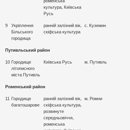
роменська
культура, Київська
Русь
9
Укріплення
ранній залізний вік,
с. Куземин
Більського
скіфська культура
городища
Путивльський район
10
Городище
Київська Русь
м. Путивль
літописного
міста Путивль
Роменський район
11
Городище
ранній залізний вік,
м. Ромни
багатошарове
скіфська культура,
розвинуте
середньовіччя,
роменська