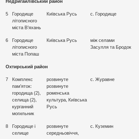
Недригайлівський район
5
Городище
Київська Русь
с. Городище
літописного
міста В’яхань
6
Городище
Київська Русь
між селами
літописного
Засулля та Бродок
міста Попаш
Охтирський район
7
Комплекс
розвинуте
с. Журавне
пам’яток:
розвинуте
городища (2),
роменська
селища (2),
культура, Київська
курганний
Русь
могильник
8
Городище і
розвинуте
с. Куземин
селище
середньовіччя,