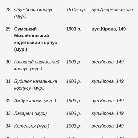
28
Службовий корпус
1910-i рр.
вул.Дзержинського, 4
(мур.)
29
Сумський
1903 р.
вул.Кiрова, 149
Михайлiвський
кадетський корпус
(мур.)
30
Головний навчальний
1903 р.
вул.Кiрова, 149
корпус (мур.)
31
Будинок начальника
1903 р.
вул.Кiрова, 149
корпусу (мур.)
32
Амбулаторiя (мур.)
1903 р.
вул.Кiрова, 149
33
Лазарет (мур.)
1903 р.
вул.Кiрова, 149
34
Котельня (мур.)
1903 р.
вул.Кiрова, 149