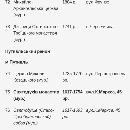
72
Михайло-
1884 р.
вул.Фрунзе
Архангельська церква
(мур.)
73
Дзвiниця Охтирського
1741 р.
с.Чернеччина
Троїцького монастиря
(мур.)
Путивльський район
м.Путивль
74
Церква Миколи
1735-1770
вул.Першотравнева, 
Козацького (мур.)
рр.
75
Святодухiв монастир
1617-1754
вул.К.Маркса, 45
(мур.)
рр.
76
Святодухiв (Спасо-
1617-1693
вул.К.Маркса, 45
Преображенський)
рр.
собор (мур.)