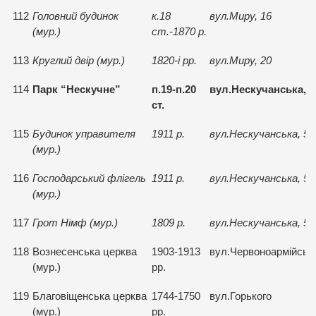
112
Головний будинок
к.18
вул.Миру, 16
(мур.)
ст.-1870 р.
113
Круглий двiр (мур.)
1820-i рр.
вул.Миру, 20
114
Парк “Нескучне”
п.19-п.20
вул.Нескучанська, 5
ст.
115
Будинок управителя
1911 р.
вул.Нескучанська, 5
(мур.)
116
Господарський флiгель
1911 р.
вул.Нескучанська, 5
(мур.)
117
Грот Нiмф (мур.)
1809 р.
вул.Нескучанська, 5
118
Вознесенська церква
1903-1913
вул.Червоноармiйська
(мур.)
рр.
119
Благовiщенська церква
1744-1750
вул.Горького
(мур.)
рр.