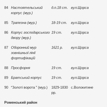
84
Настоятельський
д.п.18 ст.
вул.Щорса
корпус (мур.)
85
Трапезна (мур.)
18-19 ст.
вул.Щорса
86
Корпус господарського
19 ст.
вул.Щорса
двору (мур.)
87
Оборонний мур
1621 р.
вул.Щорса
зовнiшньої лiнiї
фортифiкацiй
88
Просфорня
19 ст.
вул.Щорса
89
Братський корпус
19 ст.
вул.Щорса
90
“Золотi ворота ” (мур.)
1829-1830
с.Волокитине
рр.
Роменський район