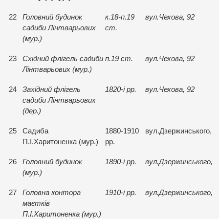
22
Головний будинок
к.18-п.19
вул.Чехова, 92
садиби Лiнтварьових
ст.
(мур.)
23
Схiдний флiгель садиби
п.19 ст.
вул.Чехова, 92
Лiнтварьових (мур.)
24
Захiдний флiгель
1820-i рр.
вул.Чехова, 92
садиби Лiнтварьових
(дер.)
25
Садиба
1880-1910
вул.Дзержинського, 4
П.I.Харитоненка (мур.)
рр.
26
Головний будинок
1890-i рр.
вул.Дзержинського, 4
(мур.)
27
Головна контора
1910-i рр.
вул.Дзержинського, 4
маєткiв
П.I.Харитоненка (мур.)