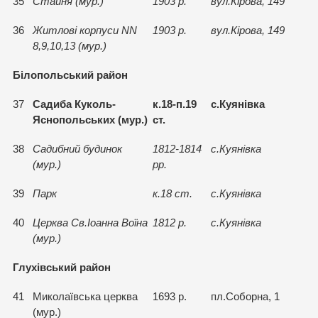
35
Стайня (мур.)
1903 р.
вул.Кiрова, 149
36
Житловi корпуси NN
1903 р.
вул.Кiрова, 149
8,9,10,13 (мур.)
Білопольський район
37
Садиба Куколь-
к.18-п.19
с.Куянiвка
Яснопольських (мур.)
ст.
38
Садибний будинок
1812-1814
с.Куянiвка
(мур.)
рр.
39
Парк
к.18 ст.
с.Куянiвка
40
Церква Св.Iоанна Воїна
1812 р.
с.Куянiвка
(мур.)
Глухівський район
41
Миколаївська церква
1693 р.
пл.Соборна, 1
(мур.)