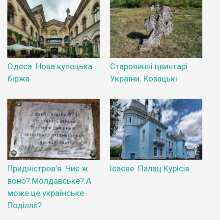
Одеса. Нова купецька
Старовинні цвинтарі
біржа
України. Козацькі
Придністров’я. Чиє ж
Ісаєве. Палац Курісів
воно? Молдавське? А
може це українське
Поділля?