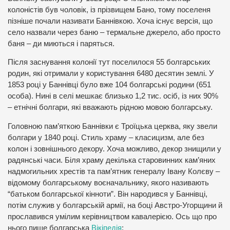
колоністів був чоловік, із прізвищем Бано, тому поселеня
пізніше почали називати Баннівкою. Хоча існує версія, що
село назвали через баню – термальне джерело, або просто
баня – ди миються і паряться.
Після заснування колонії тут поселилося 55 болгарських
родин, які отримали у користування 6480 десятин землі. У
1853 році у Баннівці було вже 104 болгарські родини (651
особа). Нині в селі мешкає близько 1,2 тис. осіб, із них 90%
– етнічні болгари, які вважають рідною мовою болгарську.
Головною пам’яткою Баннівки є Троїцька церква, яку звели
болгари у 1840 році. Стиль храму – класицизм, але без
колон і зовнішнього декору. Хоча можливо, декор знищили у
радянські часи. Біля храму декілька старовинних кам’яних
надмогильних хрестів та пам’ятник генералу Івану Колєву –
відомому болгарському воєначальнику, якого називають
“батьком болгарської кінноти”. Він народився у Баннівці,
потім служив у болгарській армії, на боці Австро-Угорщини й
прославився умілим керівництвом кавалерією. Ось що про
нього пише болгарська
Вікіпедія
: