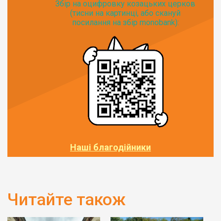
Збір на оцифровку козацьких церков
(тисни на картинці, або скануй
посилання на збір monobank):
Наші благодійники
Читайте також