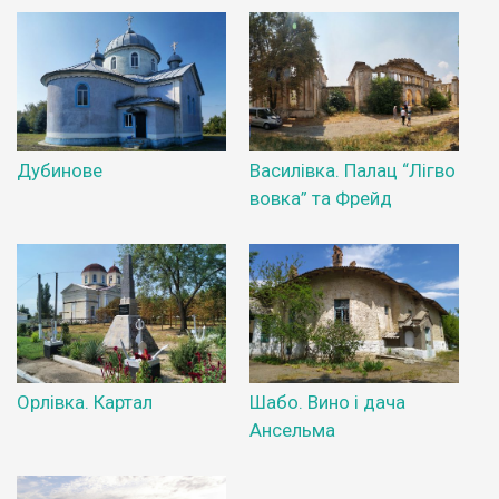
Дубинове
Василівка. Палац “Лігво
вовка” та Фрейд
Орлівка. Картал
Шабо. Вино і дача
Ансельма