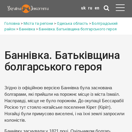
uk
ru
en
Головна
>
Міста та регіони
>
Одеська область
>
Болградський
район
>
Баннівка
>
Баннівка. Батьківщина болгарського героя
Баннівка. Батьківщина
болгарського героя
Згідно із офіційною версією Баннівка була заснована
болгарами, які прийшли на порожнє місце із міста Ізмаїл.
Насправді, місце не було порожнім. До окупації Бессарабії
Росією тут стояло ногайське поселення Кірет (Кірііт).
Ногайці були примусово виселені, і на їхні землі запросили
колоністів.
Баннівку заснували у 1821 році. Очільником болгар-