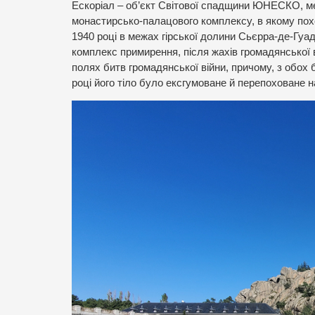
Ескоріал – об’єкт Світової спадщини ЮНЕСКО, ме
монастирсько-палацового комплексу, в якому похо
1940 році в межах гірської долини Сьєрра-де-Гуа
комплекс примирення, після жахів громадянської 
полях битв громадянської війни, причому, з обох б
році його тіло було ексгумоване й перепоховане 