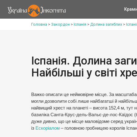
Крам
Головна
>
Закордон
>
Іспанія
>
Долина загиблих
>
Іспані
Іспанія. Долина заги
Найбільші у світі хр
Важко описати це неймовірне місце. За масштабам
могли дозволити собі лише найбагатші й найбільш 
найвищий хрест на планеті – висота 152,4 м, тут
базиліка Санта-Крус-дель-Вальє-де-лос-Каїдос (б
дуже дивно, що це місце маловідоме серед украї
із
Ескоріалом
– головною гробницею королів Іспані