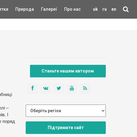
ятки
Природа
Галереї
Про нас
uk
ru
en
Станьте нашим автором
обниці
лі –
в. І
е поряд
Підтримати сайт