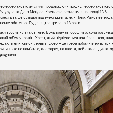
ео-ерреріанському стилі, продовжуючи традиції ерреріанського 
угуруза та Дієго Мендес. Комплекс розмістили на площі 13,6
о хреста та ще більшої підземної крипти, якій Папа Римський нада
нське абатство. Будівництво тривало 18 років.
йки зробив кілька світлин. Вона вражає, особливо, коли розумієш
ий об’єм у граніті. Хрест, який піднімається над базилікою, вид
дають ніякі описи і, навіть, фото – це треба побачити на власні о
ричин вже не пам’ятаю, але зараз, на щастя, цей еталон диктато
двідувачів.