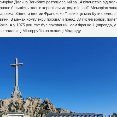
моріал Долина Загиблих розташований за 14 кілометрів від вел
вано більшість членів королівських родів Іспанії. Меморіал зак
даррама. Згідно із ідеями Франсиско Франко це мав бути символі
війни. В межах комплексу поховали понад 33 тисячі вояків, поле
оків. А у 1975 році тут був похований і сам Франко. Щоправда, у
на кладовищі Мінгоррубіо на околиці Мадриду.