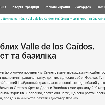
ниця
Історія і традиції
Регіони України
Закордон
Пам'
я. Долина загиблих Valle de los Caídos. Найбільші у світі хрест та базиліка
блих Valle de los Caídos.
ест та базиліка
и його можна порівняти із Єгипетськими пірамідами – подібні гр
деспотичні правителі світу, до яких відносив себе і Франко. Тут
 найбільший і найдовший храм планети, повністю видовбаний у ске
азиліка Святого Хреста Долини Загиблих) має довжину 240 метрі
нських туристів. Особливо, зважаючи на те, що воно розташован
ї, поряд з якими хотів лежати і диктатор Франко.