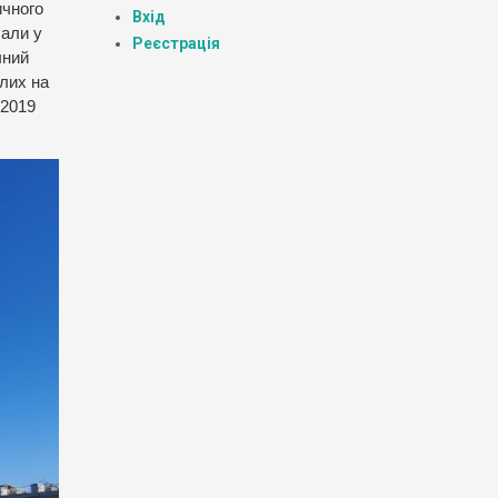
ичного
Вхід
лали у
Реєстрація
чний
глих на
 2019