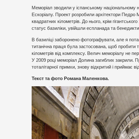
Меморіал зводили у іспанському національному н
Ескоріалу. Проект розробили архітектори Педро М
квадратних кілометрів. До нього, крім гігантськог
статус базиліки, увійшли еспланада та бенедикти
В базиліці заборонено фотографувати, але я пота
титанічна праця була застосована, щоб пробити так
кілометрів від комплексу. Велич меморіалу не пере
У 2009 році меморіал Долина загиблих закрили. П
тоталітарної примхи, знову відкритий і приймає ві
Текст та фото Романа Маленкова.