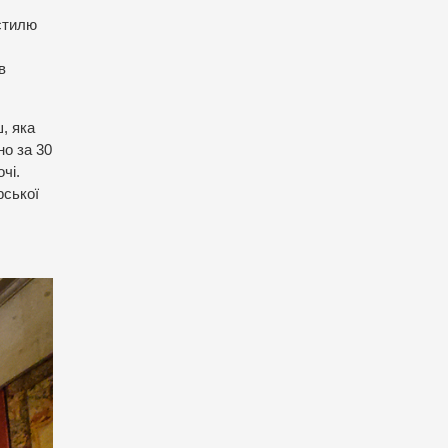
стилю
в
, яка
но за 30
чі.
рської