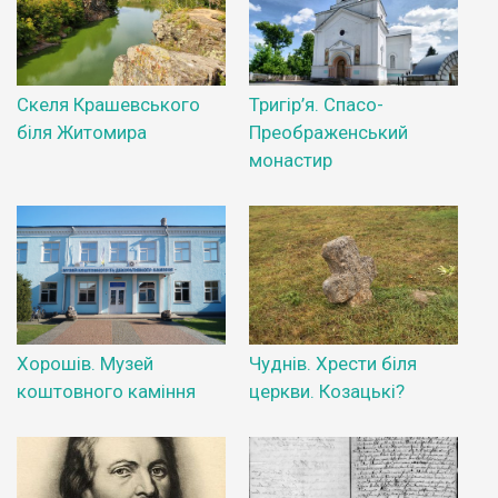
Скеля Крашевського
Тригір’я. Спасо-
біля Житомира
Преображенський
монастир
Хорошів. Музей
Чуднів. Хрести біля
коштовного каміння
церкви. Козацькі?