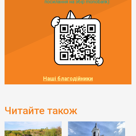
посилання на збір monobank):
Наші благодійники
Читайте також