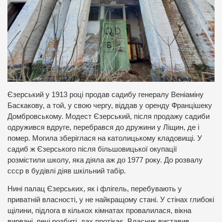
Єзерський у 1913 році продав садибу генералу Веніаміну
Баскакову, а той, у свою чергу, віддав у оренду Францішеку
Домбровському. Модест Єзерський, після продажу садиби
одружився вдруге, перебрався до дружини у Ліщин, де і
помер. Могила зберіглася на католицькому кладовищі. У
садиб ж Єзерського після більшовицької окупації
розмістили школу, яка діяла аж до 1977 року. До розвалу
ссср в будівлі діяв шкільний табір.
Нині палац Єзерських, як і флігель, перебувають у
приватній власності, у не найкращому стані. У стінах глибокі
щілини, підлога в кількох кімнатах провалилася, вікна
вирвані, печі розбиті, дах протікає. Власник виставив