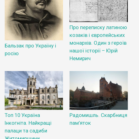
Про переписку латиною
козаків і європейських
монархів. Один з героїв
Бальзак про Україну і
нашої історії – Юрій
росію
Немирич
Топ 10 Україна
Радомишль. Скарбниця
Інкогніта. Найкращі
пам’яток
палаци та садиби
Житомирщини