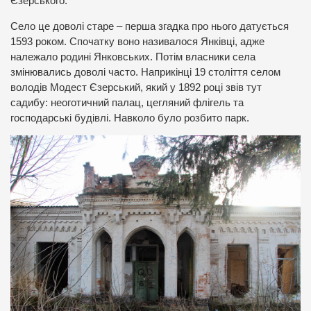
Єзерського.
Село це доволі старе – перша згадка про нього датується
1593 роком. Спочатку воно називалося Янківці, адже
належало родині Янковських. Потім власники села
змінювались доволі часто. Наприкінці 19 століття селом
володів Модест Єзерський, який у 1892 році звів тут
садибу: неоготичний палац, цегляний флігель та
господарські будівлі. Навколо було розбито парк.