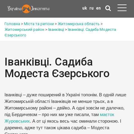
uk
ru
en
Головна
>
Міста та регіони
>
Житомирська область
>
Житомирський район
>
Іванківці
>
Іванківці. Садиба Модеста
Єзерського
Іванківці. Садиба
Модеста Єзерського
Іванківці – дуже поширений в Україні топонім. В одній лише
Житомирській області Іванківців не менше трьох, а в
Житомирському районі – двійко. А одні зовсім не далечко,
під Бердичевом – про них ми уже писали, там
маєток
Журовських
. А от ці якось весь час оминали стороною. І
даремно, адже тут також цікава садиба – Модеста