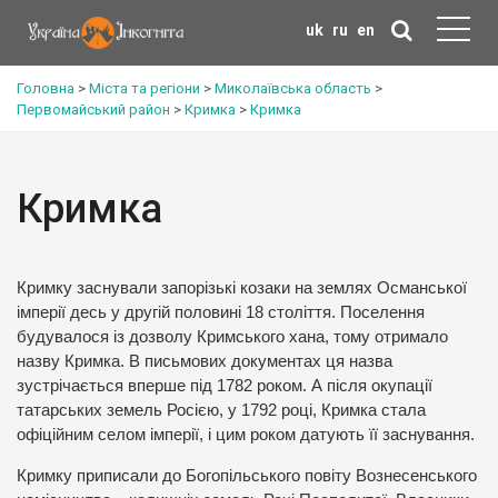
uk
ru
en
Головна
>
Міста та регіони
>
Миколаївська область
>
Первомайський район
>
Кримка
>
Кримка
Кримка
Кримку заснували запорізькі козаки на землях Османської
імперії десь у другій половині 18 століття. Поселення
будувалося із дозволу Кримського хана, тому отримало
назву Кримка. В письмових документах ця назва
зустрічається вперше під 1782 роком. А після окупації
татарських земель Росією, у 1792 році, Кримка стала
офіційним селом імперії, і цим роком датують її заснування.
Кримку приписали до Богопільського повіту Вознесенського