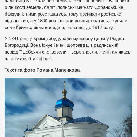
намісництва – колишніх земель Речі Посполитої. Власники
більшості земель, багаті польські магнати Собанські, не
бажали із ними розставатись, тому прийняли російське
підданство, а у 1800 році почали розширюватись, і купили
село Кримка, яким володіли, напевно, до 1917 року.
У 1841 році у Кримці збудували муровану церкву Різдва
Богородиці. Вона існує і нині, щоправда, в радянський
період її добрячи спотворили – верх знесли. Нині там якась
пластикова бутафорія.
Текст та фото Романа Маленкова.