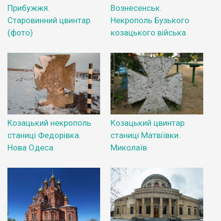
Прибужжя.
Вознесенськ.
Старовинний цвинтар
Некрополь Бузького
(фото)
козацького війська
Козацький некрополь
Козацький цвинтар
станиці Федорівка.
станиці Матвіївки.
Нова Одеса
Миколаїв