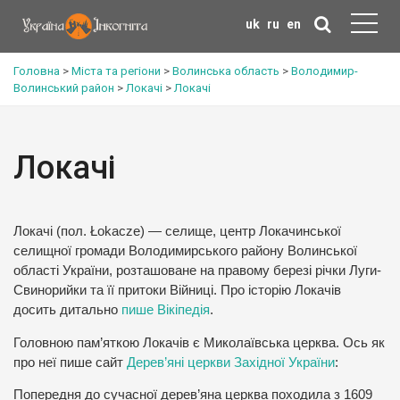
uk
ru
en
Головна
>
Міста та регіони
>
Волинська область
>
Володимир-
Волинський район
>
Локачі
>
Локачі
Локачі
Локачі (пол. Łokacze) — селище, центр Локачинської
селищної громади Володимирського району Волинської
області України, розташоване на правому березі річки Луги-
Свинорийки та її притоки Війниці. Про історію Локачів
досить дитально
пише Вікіпедія
.
Головною пам’яткою Локачів є Миколаївська церква. Ось як
про неї пише сайт
Дерев’яні церкви Західної України
:
Попередня до сучасної дерев’яна церква походила з 1609