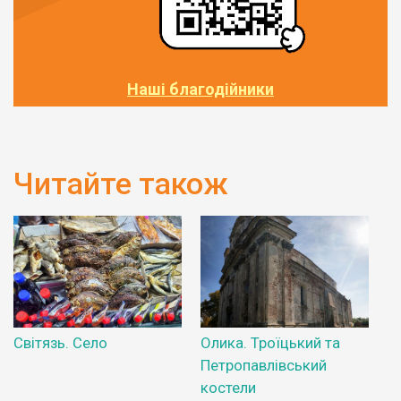
Наші благодійники
Читайте також
Світязь. Село
Олика. Троїцький та
Петропавлівський
костели