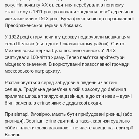
року. На початку ХХ ст. святиня перебувала в поганому
стані, тому в 1911 році розпочали зведення нової дерев’яної,
яке закінчили в 1913 році. Була філіяльною до парафіяльної
Преображенської церкви в Локачах.
У 1922 році стару нечинну церкву подарували мешканцям
села Шельвів (сьогодні в Локачинському районі). Свято-
Михайлівська церква була постійно чинною. У 2013
святкували 100-ліття храму. Тепер пам’ятка архітектури
місцевого значення. В користуванні православної громади
московського патріархату.
Розташовується серед забудови в південній частині
селища. Тридільна дерев’яна в якій з заходу до бабинця
прилягає ширша триярусна дзвіниця, а до стін нави – вужчі
бічні рамена, в стінах яких є додаткові входи.
При вівтарі, ймовірно, мають бути прибудовані ризниці (або
ризниця). Зовнішні стіни святині, а також карнизи суцільно
оббиті пластиковою вагонкою – не часте явище на території
Волині.