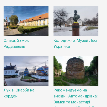
Олика. Замок
Колодяжне. Музей Лесі
Радзивіллів
Українки
Луків. Скарби на
Рекомендуємо на
кордоні
вихідні. Автомандрівка:
Замки та монастирі