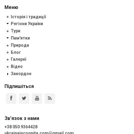
Меню
Історія і традиції
Регіони України
Тури
Пам'ятки
Природа
Блог
Галереї
Відео
Закордон
Підпишіться
Зв'язок з нами
+38 050 9364428
ukrainaincognita.com@gmail.com