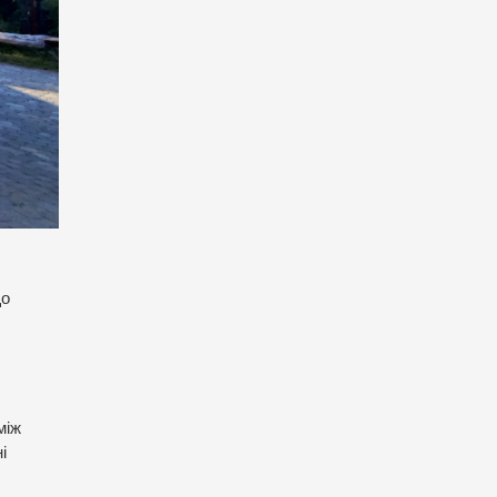
що
між
і