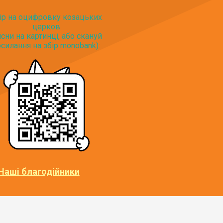
ір на оцифровку козацьких
церков
исни на картинці, або скануй
силання на збір monobank):
Наші благодійники