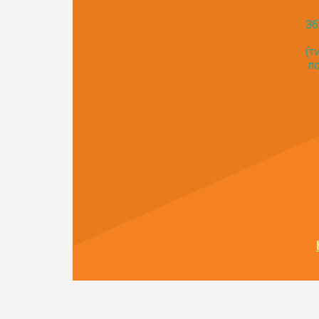
Зб
(т
по