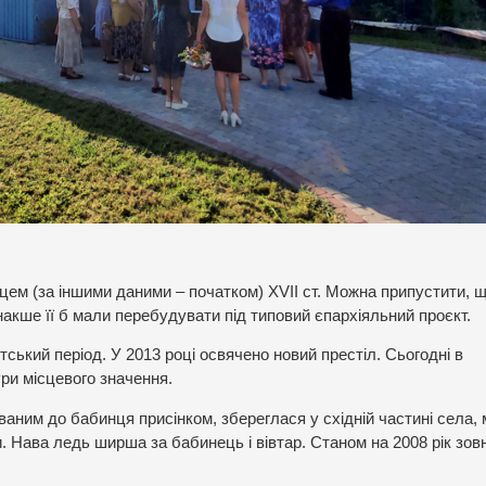
цем (за іншими даними – початком) XVII ст. Можна припустити, 
накше її б мали перебудувати під типовий єпархіяльний проєкт.
тський період. У 2013 році освячено новий престіл. Сьогодні в
ри місцевого значення.
ним до бабинця присінком, збереглася у східній частині села, 
и. Нава ледь ширша за бабинець і вівтар. Станом на 2008 рік зовн