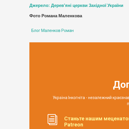
Джерело: Дерев’яні церкви Західної України
Фото Романа Маленкова
Блог Маленков Роман
До
Україна Інкогніта - незалежний краєзн
п
Станьте нашим меценато
Patreon