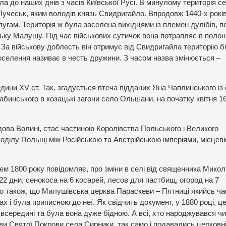
а до наших днів з часів Київської Русі. В минулому територія с
Лучеськ, яким володів князь Свидригайло. Впродовж 1440-х років
лугам. Територія ж була заселена вихідцями із племен дулібів, п
ньку Малушу. Під час військових сутичок вона потрапляє в полон,
 За військову доблесть він отримує від Свидригайла територію б
оселення називає в честь дружини. З часом назва змінюється –
дини XV ст. Так, згадується втеча підданих Яна Чаплинського із
инського в козацькі загони село Ольшани, на початку квітня 1
ова Волині, стає частиною Королівства Польського і Великого
 поділу Польщі між Російською та Австрійською імперіями, місцеві
нем 1800 року повідомляє, про зміни в селі від священника Микол
2 дни, сенокоса на 6 косарей, лесов для пастбищ, огород на 7
о також, що Милушівська церква Параскеви – Пятниці якийсь ча
х і була приписною до неї. Як свідчить документ, у 1880 році, ц
середині та була вона дуже бідною. А всі, хто народжувався чи
и Святої Покрови села Сирники, так само і подавались церковні 