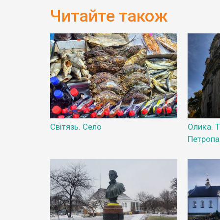
Читайте також
Світязь. Село
Олика. Т
Петропа