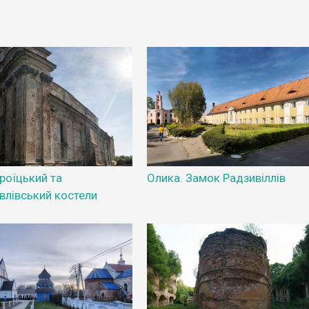
роїцький та
Олика. Замок Радзивіллів
влівський костели