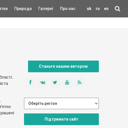
ятки
Природа
Галереї
Про нас
uk
ru
en
Станьте нашим автором
бласті.
іста
,
м’ятки
крашені
Підтримати сайт