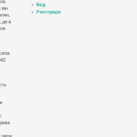
ела
Вхід
 він
Реєстрація
олян,
 де в
іля
 села
642
сть
и
с
ерква
звіти.