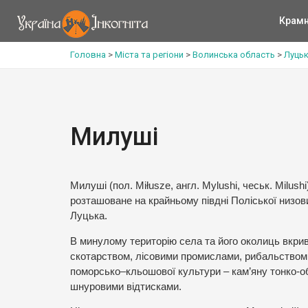
Крам
Головна
>
Міста та регіони
>
Волинська область
>
Луцьк
Милуші
Милуші (пол. Miłusze, англ. Mylushi, чеськ. Milus
розташоване на крайньому півдні Поліської низовин
Луцька.
В минулому територію села та його околиць вкри
скотарством, лісовими промислами, рибальством. 
поморсько–кльошової культури – кам’яну тонко-об
шнуровими відтисками.