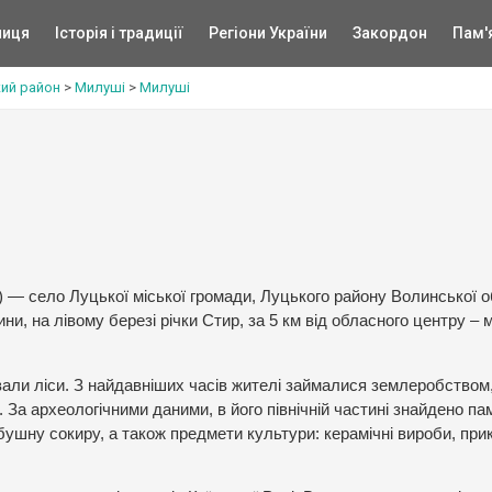
ниця
Історія і традиції
Регіони України
Закордон
Пам'
ий район
>
Милуші
>
Милуші
hi) — село Луцької міської громади, Луцького району Волинської о
и, на лівому березі річки Стир, за 5 км від обласного центру – м
вали ліси. З найдавніших часів жителі займалися землеробством
За археологічними даними, в його північній частині знайдено па
ушну сокиру, а також предмети культури: керамічні вироби, при