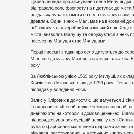
Цікава легенда про заснування села Милуші дійшл
відігравала роль форпосту на підступах до міста 
роздає жалувані грамоти на села і маєтки своїм с
древлян. Один із них – Мал, мав на вихованні до
неї закохується хоробрий князівський воїн Ходко.
міста, визволяє Малушу та одружується з нею, п
поселення Малуши стає Милушами.
Перші писемні згадки про село датуються до сере
Міловше до маєтку Мозерського маршалка Яна Баб
року.
За Люблінською унією 1569 року Милуші, як склад
Князівства Литовського аж до 1793 року. Після II
підпадає у володіння Росії.
Запис у Клірових відомостях, що датується 1 січ
Теодоровича: «К оной церкве земли пашенной на 2
днейпахоты на котором и домсвященника». Відом
підпорядковувалася сусідній церкві у селі Сирника
була пофарбована масляними фарбами ззовні та в
вінчався, реєструвались у метричних книгах церкв