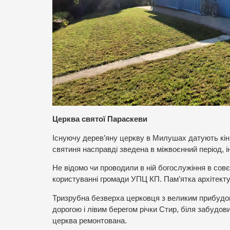
Церква святої Параскеви
Існуючу дерев’яну церкву в Милушах датують кін
святиня насправді зведена в міжвоєнний період, і
Не відомо чи проводили в ній богослужіння в совє
користуванні громади УПЦ КП. Пам’ятка архітекту
Тризрубна безверха церковця з великим прибудова
дорогою і лівим берегом річки Стир, біля забудов
церква ремонтована.