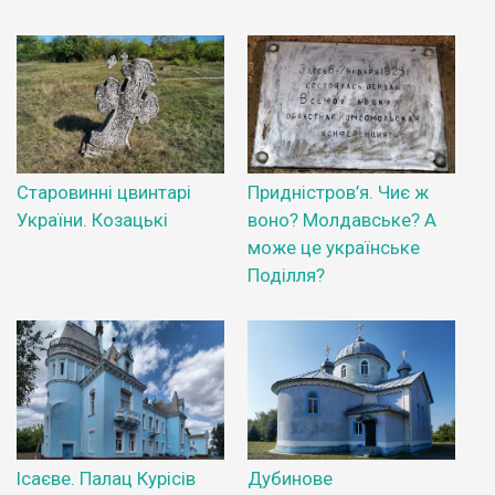
Старовинні цвинтарі
Придністров’я. Чиє ж
України. Козацькі
воно? Молдавське? А
може це українське
Поділля?
Ісаєве. Палац Курісів
Дубинове