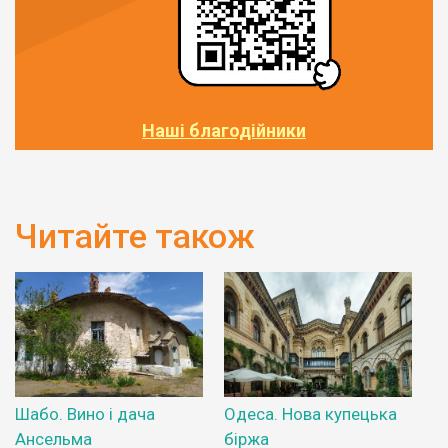
Наші благодійники
Читайте також
Шабо. Вино і дача
Одеса. Нова купецька
Ансельма
біржа