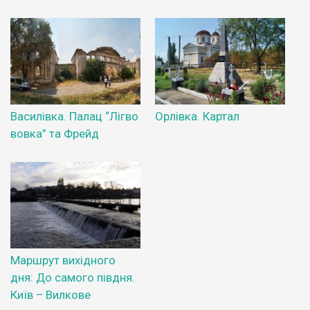
Василівка. Палац “Лігво
Орлівка. Картал
вовка” та Фрейд
Маршрут вихідного
дня: До самого півдня.
Київ – Вилкове