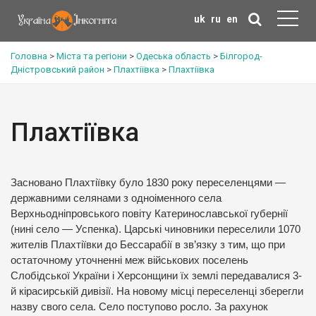
uk
ru
en
Головна
>
Міста та регіони
>
Одеська область
>
Білгород-
Дністровський район
>
Плахтіївка
>
Плахтіївка
Плахтіївка
Засновано Плахтіївку було 1830 року переселенцями —
державними селянами з одноіменного села
Верхньодніпровського повіту Катеринославської губернії
(нині село — Успенка). Царські чиновники переселили 1070
жителів Плахтіївки до Бессарабії в зв’язку з тим, що при
остаточному уточненні меж військових поселень
Слобідської України і Херсонщини їх землі передавалися 3-
й кірасирській дивізії. На новому місці переселенці зберегли
назву свого села. Село поступово росло. За рахунок