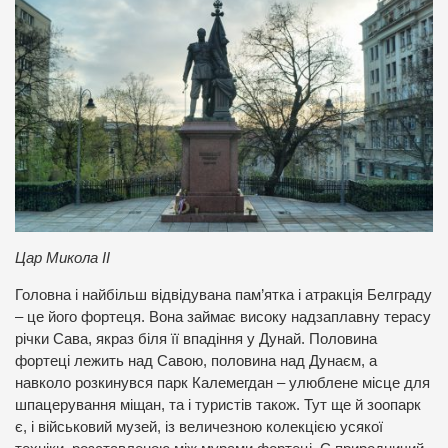
Цар Микола ІІ
Головна і найбільш відвідувана пам’ятка і атракція Белграду
– це його фортеця. Вона займає високу надзаплавну терасу
річки Сава, якраз біля її впадіння у Дунай. Половина
фортеці лежить над Савою, половина над Дунаєм, а
навколо розкинувся парк Калемегдан – улюблене місце для
шпацерування міщан, та і туристів також. Тут ще й зоопарк
є, і військовий музей, із величезною колекцією усякої