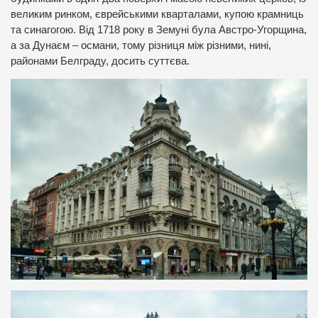
великим ринком, єврейськими кварталами, купою крамниць
та синагогою. Від 1718 року в Земуні була Австро-Угорщина,
а за Дунаєм – османи, тому різниця між різними, нині,
районами Белграду, досить суттєва.