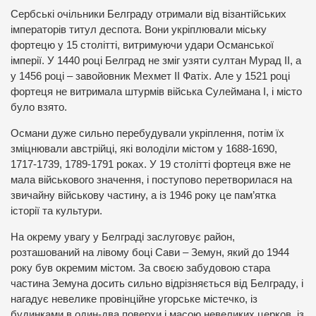
Сербські очільники Белграду отримали від візантійських
імператорів титул деспота. Вони укріплювали міську
фортецю у 15 столітті, витримуючи удари Османської
імперії. У 1440 році Белград не зміг узяти султан Мурад ІІ, а
у 1456 році – завойовник Мехмет ІІ Фатіх. Але у 1521 році
фортеця не витримала штурмів війська Сулеймана І, і місто
було взято.
Османи дуже сильно перебудували укріплення, потім їх
зміцнювали австрійці, які володіли містом у 1688-1690,
1717-1739, 1789-1791 роках. У 19 столітті фортеця вже не
мала військового значення, і поступово перетворилася на
звичайну військову частину, а із 1946 року це пам’ятка
історії та культури.
На окрему увагу у Белграді заслуговує район,
розташований на лівому боці Сави – Земун, який до 1944
року був окремим містом. За своєю забудовою стара
частина Земуна досить сильно відрізняється від Белграду, і
нагадує невелике провінційне угорське містечко, із
будинками в один-два поверхи і масою невеликих церков, із