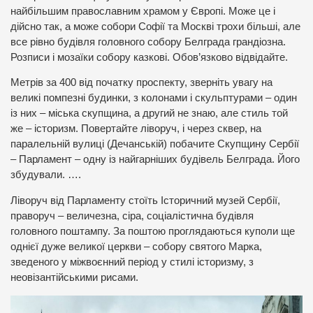
найбільшим православним храмом у Європі. Може це і
дійсно так, а може собори Софії та Москві трохи більші, але
все рівно будівля головного собору Белграда грандіозна.
Розписи і мозаїки собору казкові. Обов’язково відвідайте.
Метрів за 400 від початку проспекту, зверніть увагу на
великі помпезні будинки, з колонами і скульптурами – один
із них – міська скупщина, а другий не знаю, але стиль той
же – історизм. Повертайте ліворуч, і через сквер, на
паралельній вулиці (Дечанській) побачите Скупщину Сербії
– Парламент – одну із найгарніших будівель Белграда. Його
збудували. ….
Ліворуч від Парламенту стоїть Історичний музей Сербії,
праворуч – величезна, сіра, соціалістична будівля
головного поштампу. За поштою проглядаються куполи ще
однієї дуже великої церкви – собору святого Марка,
зведеного у міжвоєнний період у стилі історизму, з
неовізантійськими рисами.