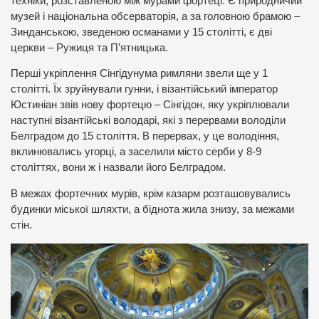
техніки, розставленою між мурами фортеці. Є природничий
музей і національна обсерваторія, а за головною брамою –
Зинданською, зведеною османами у 15 столітті, є дві
церкви – Ружиця та П’ятницька.
Перші укріплення Сінгідунума римляни звели ще у 1
столітті. Їх зруйнували гунни, і візантійський імператор
Юстиніан звів нову фортецю – Сінгідон, яку укріплювали
наступні візантійські володарі, які з перервами володіли
Белградом до 15 століття. В перервах, у це володіння,
вклинювались угорці, а заселили місто серби у 8-9
століттях, вони ж і назвали його Белградом.
В межах фортечних мурів, крім казарм розташовувались
будинки міської шляхти, а біднота жила знизу, за межами
стін.