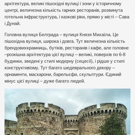
архітектура, великі пішохідні вулиці і зони у історичному
центрі, величезна кількість гарних ресторанів, розвинута
готельна інфраструктура, і казкові ріки, прямо у місті – Сава
і Дунай.
Головна вулиця Белграда – вулиця Князя Михаїла. Це
пішохідна вулиця, широка і довга. Тут величезна кількість
брендовихкрамниць, бутіків, ресторанів і кафе, але головне
–розкішна архітектура цієї вулиці – великі, поверхів по 6-8
будинки, зведені у стилі модерну (сецесії), і рідше у стилі
конструктивізму. Тут багато шедеврального декору –
орнаменти, маскарони, барельєфи, скульптури. Єдиний
мінус цієї вулиці – дуже багато людей.