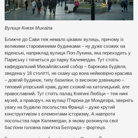
Вулиця Князя Михаїла
Ближче до Сави теж немало цікавих вулиць, причому із
великими старовинними будинками – ну дуже схожих на
віденські, наприклад вулиця Поп-Лукина, яка переходить у
Париську і тягнеться до парку Калемегдан. Тут стоїть
кафедральний Михайлівський собор – барокова будівля,
зведена у 18 столітті, не скажу що вона неймовірно красива
– довгий будинок, типу базиліки, із високою дзвіницею –
типовий угорський храм, дуже схожий на католицький, але
православний. Тут стоїть палац Княгині Любіци – теж нині
музей, а праворуч, на вулиці П’ярона де Мондезіра, зверніть
увагу на будівлю посольства Франції – дуже крутий
конструктивізм з елементами історизму. А навпроти
посольства парк Калемегдан, в якому розкинула свої
бастіони головна пам’ятка Белграда – фортеця.