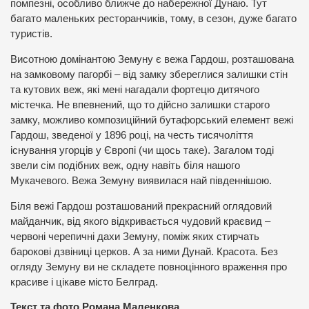
помпезні, особливо ближче до набережної Дунаю. Тут
багато маленьких ресторанчиків, тому, в сезон, дуже багато
туристів.
Висотною домінантою Земуну є вежа Гардош, розташована
на замковому пагорбі – від замку збереглися залишки стін
та кутових веж, які мені нагадали фортецю дитячого
містечка. Не впевнений, що то дійсно залишки старого
замку, можливо композиційний бутафорський елемент вежі
Гардош, зведеної у 1896 році, на честь тисячоліття
існування угорців у Європі (чи щось таке). Загалом тоді
звели сім подібних веж, одну навіть біля нашого
Мукачевого. Вежа Земуну виявилася най південнішою.
Біля вежі Гардош розташований прекрасний оглядовий
майданчик, від якого відкривається чудовий краєвид –
червоні черепичні дахи Земуну, поміж яких стирчать
барокові дзвіниці церков. А за ними Дунай. Красота. Без
огляду Земуну ви не складете повноцінного враження про
красиве і цікаве місто Белград.
Текст та фото Романа Маленкова.