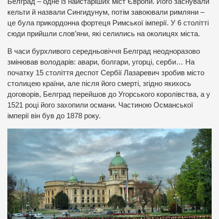
Белград – одне із найстаріших міст Європи. Його заснували
кельти й назвали Сингидунум, потім завоювали римляни –
це була прикордонна фортеця Римської імперії. У 6 столітті
сюди прийшли слов’яни, які селились на околицях міста.
В часи бурхливого середньовіччя Белград неодноразово
змінював володарів: авари, болгари, угорці, серби… На
початку 15 століття деспот Сербії Лазаревич зробив місто
столицею країни, але після його смерті, згідно якихось
договорів, Белград перейшов до Угорського королівства, а у
1521 році його захопили османи. Частиною Османської
імперії він був до 1878 року.