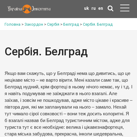
uk
ru
en
Головна
>
Закордон
>
Сербія
>
Белград
>
Сербія. Белград
Сербія. Белград
Якщо вам скажуть, що у Белграді нема що дивитись, що це
нецікаве місто – не варто вірити. Мені казали саме так, що
Белград нудний, крім фортеці в ньому нічого немає, ну і т.д. І
я навіть подумував не заїжджати в нього взагалі. Але
заїхав, і зовсім не пошкодував, адже місто цікаве і красиве –
півтора дня, які ми запланували на нього – замало. Нехай
тут чимало сірої совковості – вони теж досить колоритні. Я
б взагалі назвав би Белград туристичним містом, адже для
туриста тут є все необхідне: велика і цікавезнафортеця,
стара міська забудова, прекрасна, інколи шедевральна,