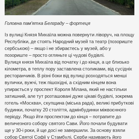
Головна пам’ятка Белграду – фортеця
Із вулиці Князя Михаїла можна повернути ліворуч, на площу
Республіки, де стоять Народний музей та театр (позориште
сербською) – якщо і не збираєтесь у музей, або у
позориште – просто огляньте ці чудові будівлі.
Вулиця князя Михаїла від початку і до кінця, а це близько
кілометра, в теплу пору заставлена столиками, від сусідніх
ресторанчиків. В різні боки від вулиці розходяться менші
вулички, вужчі, теж пішохідні, а східним кінцем вона
упирається у проспект Короля Мілана, який не настільки
затишний, але тут розташовані дуже цікаві будівлі, зокрема
готель «Москва», скупщина (міська рада), великі прибуткові
будинки, початку 20 століття, адмінбудинки міжвоєнного
періоду. Якщо йти проспектом до кінця – потрапите до
величезного собору святого Сави. Його почали будувати
ще у 30-і роки, й ще досі не завершили. За основу взяли
собор Святої Софії у Стамбулі. Серби називають його