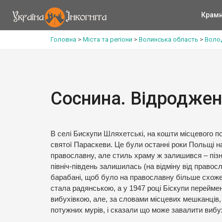
Крам
Головна
>
Міста та регіони
>
Волинська область
>
Воло
Соснина. Відроджен
В селі Бискупи Шляхетські, на кошти місцевого п
святої Параскеви. Це були останні роки Польщі на
православну, але стиль храму ж залишився – пізнє
північ-південь залишилась (на відміну від правосл
барабані, щоб було на православну більше схоже.
стала радянською, а у 1947 році Біскупи переймену
вибухівкою, але, за словами місцевих мешканців, 
потужних мурів, і сказали що може завалити вибу