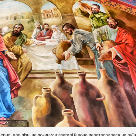
 зерно, але пізніше покинули взагалі й вона перетворилася на руї