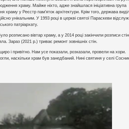
дродження храму. Майже ніхто, адже знайшлася ініціативна група
ня храму у Реєстр пам’яток архітектури. Крім того, держава виді
ійсно унікальним. У 1993 році в церкві святої Параскеви відслу
ського патріархату.
уло розписано вівтар храму, а у 2014 році закінчили розписи стін
а. Зараз (2021 р.) триває ремонт зовнішніх стін.
щиро і привітно. Нам усе показали, розказали, провели на хори.
могли, наскільки храм був занедбаний. Нині святиня у селі Сосни