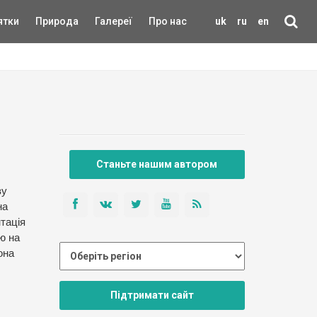
ятки
Природа
Галереї
Про нас
uk
ru
en
Станьте нашим автором
ву
на
нтація
ню на
она
Підтримати сайт