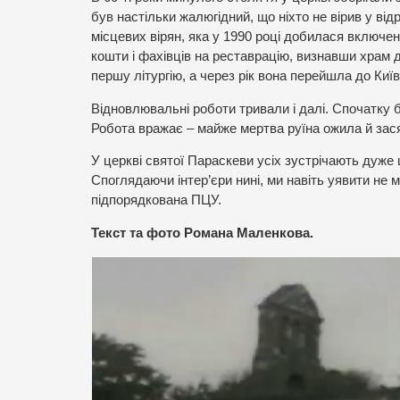
був настільки жалюгідний, що ніхто не вірив у ві
місцевих вірян, яка у 1990 році добилася включен
кошти і фахівців на реставрацію, визнавши храм д
першу літургію, а через рік вона перейшла до Київ
Відновлювальні роботи тривали і далі. Спочатку б
Робота вражає – майже мертва руїна ожила й засял
У церкві святої Параскеви усіх зустрічають дуже 
Споглядаючи інтер’єри нині, ми навіть уявити не 
підпорядкована ПЦУ.
Текст та фото Романа Маленкова.