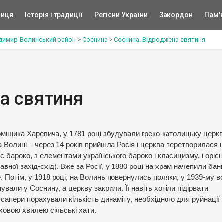
ниця
Історія і традиції
Регіони України
Закордон
Пам'
димир-Волинський район
>
Соснина
>
Соснина. Відроджена святиня
а святиня
оміщика Харевича, у 1781 році збудували греко-католицьку церк
 Волині – через 14 років прийшла Росія і церква перетворилася 
 бароко, з елементами українського бароко і класицизму, і оріє
авної захід-схід). Вже за Росії, у 1880 році на храм начепили ба
 Потім, у 1918 році, на Волинь повернулись поляки, у 1939-му в
вали у Соснину, а церкву закрили. Її навіть хотіли підірвати
сапери порахували кількість динаміту, необхідного для руйнації
ховою хвилею сільські хати.