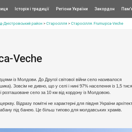
ниця
Історія і традиції
Регіони України
Закордон
Пам'
д-Дністровський район
>
Старосілля
>
Старосілля. Frumușica-Veche
ca-Veche
дцями із Молдови. До Другої світової війни село називалося
). Зовсім не дивно, що у селі і нині 97% населення із 1,5 тисяч
 розташоване село за 10 км від кордону із Молдовою.
еркву. Відразу помітні не характерні для півдня України архітек
абану під банею. Це більш типово для молдавських храмів.