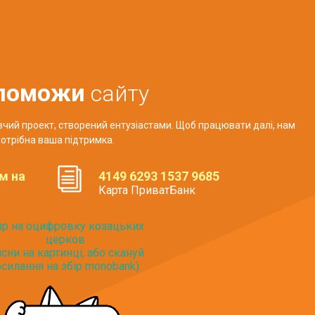
поможи
сайту
авчий проект, створений ентузіастами. Щоб працювати далі, нам
отрібна ваша підтримка.
м на
4149 6293 1537 9685
Карта ПриватБанк
ір на оцифровку козацьких
церков
исни на картинці, або скануй
силання на збір monobank):