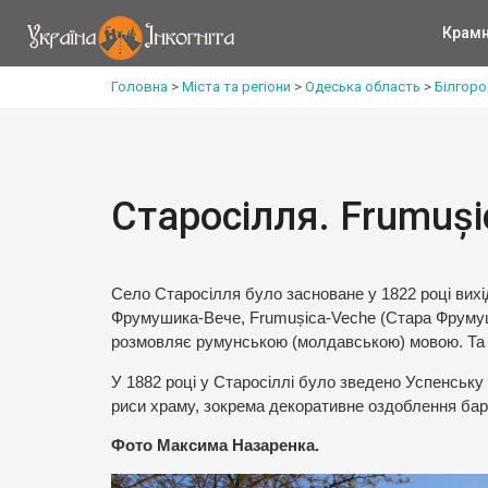
Крам
Головна
>
Міста та регіони
>
Одеська область
>
Білгоро
Старосілля. Frumuși
Село Старосілля було засноване у 1822 році вихі
Фрумушика-Вече, Frumușica-Veche (Стара Фрумушика
розмовляє румунською (молдавською) мовою. Та і
У 1882 році у Старосіллі було зведено Успенську ц
риси храму, зокрема декоративне оздоблення бар
Фото Максима Назаренка.