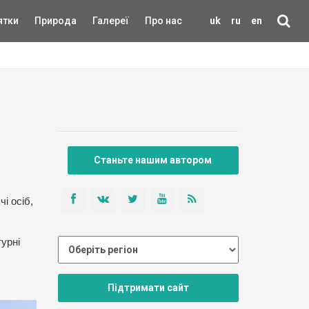
ятки
Природа
Галереї
Про нас
uk
ru
en
Станьте нашим автором
і осіб,
турні
Підтримати сайт