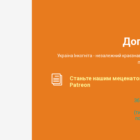
До
Україна Інкогніта - незалежний краєзн
п
Станьте нашим меценато
Patreon
Зб
(т
по