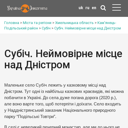
uk
ru
en
Головна
>
Міста та регіони
>
Хмельницька область
>
Кам'янець-
Подільський район
>
Субіч
>
Субіч. Неймовірне місце над Дністром
Субіч. Неймовірне місце
над Дністром
Маленьке село Субіч лежить у казковому місці над
Дністром. Тут одні із найбільш казкових краєвидів, які можна
побачити в Україні. До села дуже погана дорога (2020 р.),
але воно варте того, щоб потерпіти і доїхати. Село входить
у Наддністрянський заказник Національного природного
парку “Подільські Товтри”.
В селі є невеликий печерний монастир, але ми до нього не