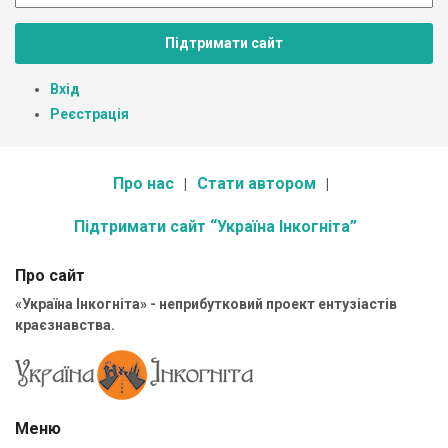
Підтримати сайт
Вхід
Реєстрація
Про нас
Стати автором
Підтримати сайт “Україна Інкогніта”
Про сайт
«Україна Інкогніта» - неприбутковий проект ентузіастів
краєзнавства.
Меню