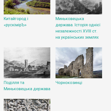
Китайгород i
Миньковецька
«рускімірЪ»
держава. Історія однієї
незалежності XVIII ст.
на українських землях
Поділля та
Чорнокозинці
Миньковецька держава