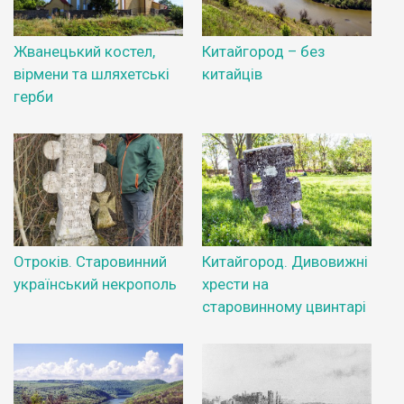
Жванецький костел,
Китайгород – без
вірмени та шляхетські
китайців
герби
Отроків. Старовинний
Китайгород. Дивовижні
український некрополь
хрести на
старовинному цвинтарі