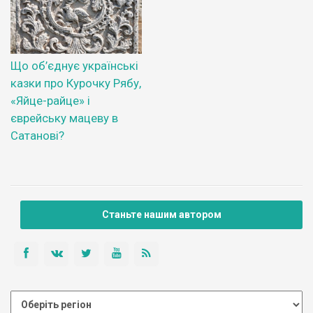
Що об’єднує українські
казки про Курочку Рябу,
«Яйце-райце» і
єврейську мацеву в
Сатанові?
Станьте нашим автором