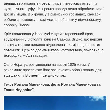
Більшість хачкарів виготовлялись, і виготовляються, із
вулканічного туфу. Ця гірська порода легко обробляється і
досить міцна. В Україні, у вірменських громадах, хачкари
робили з пісковику – такі можна побачити у вірменському
соборі у Львові.
Крім кладовища у Норатусі є ще й старовинний храм,
збудований у 9 столітті князем Сааком. Видно, що верхня
частина церкви недавно відновлена – камінь ще не встиг
потемніти. Церква досить цікава і фотогенічна, присвячена
Богородиці – Аствацацин.
Село Норатус розташоване на висоті 1925 м.н.м. У
рекламних проспектах його зазначають обов’язковим для
відвідання у Вірменії. І це дійсно так.
Текст Романа Маленкова, фото Романа Маленкова та
Ганни Недєліної.