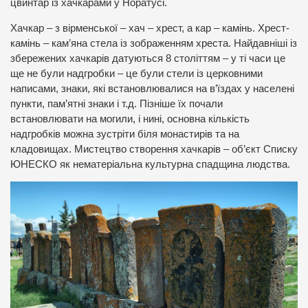
цвинтар із хачкарами у Норатусі.
Хачкар – з вірменської – хач – хрест, а кар – камінь. Хрест-
камінь – кам’яна стела із зображенням хреста. Найдавніші із
збережених хачкарів датуються 8 століттям – у ті часи це
ще не були надгробки – це були стели із церковними
написами, знаки, які встановлювалися на в’їздах у населені
пункти, пам’ятні знаки і т.д. Пізніше їх почали
встановлювати на могили, і нині, основна кількість
надгробків можна зустріти біля монастирів та на
кладовищах. Мистецтво створення хачкарів – об’єкт Списку
ЮНЕСКО як нематеріальна культурна спадщина людства.