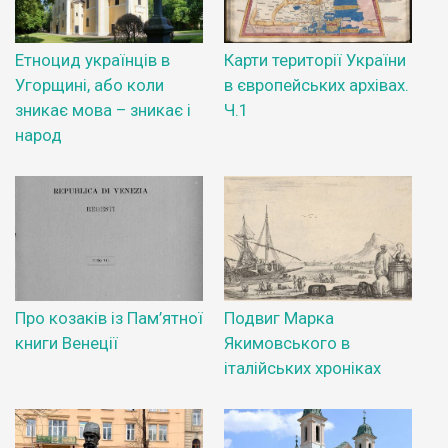
Етноцид українців в
Карти території України
Угорщині, або коли
в європейських архівах.
зникає мова – зникає і
Ч.1
народ
Про козаків із Пам’ятної
Подвиг Марка
книги Венеції
Якимовського в
італійських хроніках