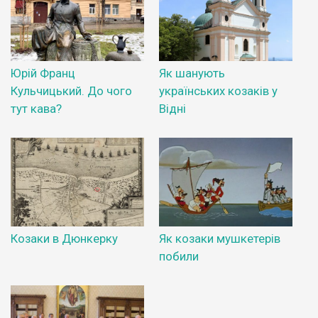
Юрій Франц
Як шанують
Кульчицький. До чого
українських козаків у
тут кава?
Відні
Козаки в Дюнкерку
Як козаки мушкетерів
побили