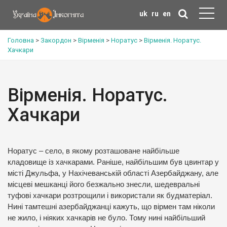
uk
ru
en
Головна
>
Закордон
>
Вірменія
>
Норатус
>
Вірменія. Норатус.
Хачкари
Вірменія. Норатус.
Хачкари
Норатус – село, в якому розташоване найбільше
кладовище із хачкарами. Раніше, найбільшим був цвинтар у
місті Джульфа, у Нахічеванській області Азербайджану, але
місцеві мешканці його безжально знесли, шедевральні
туфові хачкари розтрощили і використали як будматеріал.
Нині тамтешні азербайджанці кажуть, що вірмен там ніколи
не жило, і ніяких хачкарів не було. Тому нині найбільший