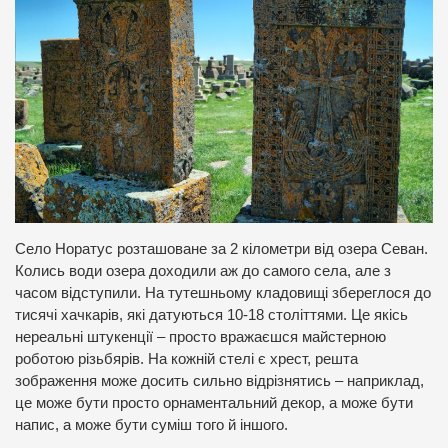
Село Норатус розташоване за 2 кілометри від озера Севан.
Колись води озера доходили аж до самого села, але з
часом відступили. На тутешньому кладовищі збереглося до
тисячі хачкарів, які датуються 10-18 століттями. Це якісь
нереальні штукенції – просто вражаєшся майстерною
роботою різьбярів. На кожній стелі є хрест, решта
зображення може досить сильно відрізнятись – наприклад,
це може бути просто орнаментальний декор, а може бути
напис, а може бути суміш того й іншого.