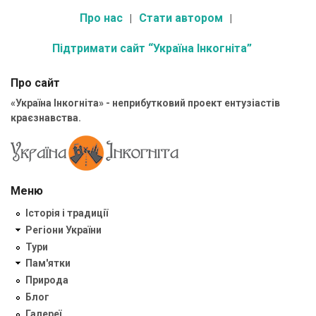
Про нас
Стати автором
Підтримати сайт “Україна Інкогніта”
Про сайт
«Україна Інкогніта» - неприбутковий проект ентузіастів
краєзнавства.
Меню
Історія і традиції
Регіони України
Тури
Пам'ятки
Природа
Блог
Галереї