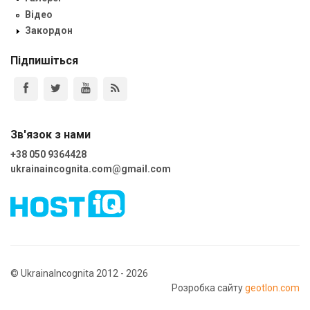
Відео
Закордон
Підпишіться
Зв'язок з нами
+38 050 9364428
ukrainaincognita.com@gmail.com
© UkrainaIncognita 2012 - 2026
Розробка сайту
geotlon.com