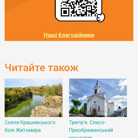
Наші благодійники
Читайте також
Скеля Крашевського
Тригір’я. Спасо-
біля Житомира
Преображенський
монастир