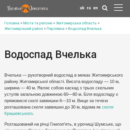
uk
ru
en
Головна
>
Міста та регіони
>
Житомирська область
>
Житомирський район
>
Перлявка
>
Водоспад Вчелька
Водоспад Вчелька
Вчелька — рукотворний водоспад в межах Житомирського
району Житомирської області. Висота водоспаду — 10 м,
ширина — 40 м. Являє собою каскад з трьох скельних
уступів загальною довжиною 60—80 м. Біля водоспаду є
прямовисні скелі заввишки 6—10 м. Вище за течією
розташована скеля заввишки до 30 м, відома як
скеля
Крашевського
.
Розташований на річці Гнилоп’ять, в урочищі Шумське, що