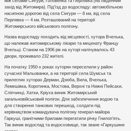
між селами Сінгури, Головенка та Перлявка (на південний
захід від Житомира). Під’їзд до водоспаду: автомобільною
насипною дорогою від села Сінгури — 8 км, від села
Перлявка — 4 км. Розташований на території
Житомирського військового полігону.
Назва водоспаду походить від місцевості, хутора Вчелька,
що належав житомирському лікарю та меценату Францу
Вчельці. Станом на 1906 рік на хуторі налічувалось 43
двори, проживало 232 жителі.
На початку 1950-х роках хуторян переселили у район
сучасної Мальованки, а на території села Шумськ та
прилеглих хуторах Дерман, Дзюба, Вила, Вчелька,
Лемешівка, Коротинка, Мостова, Верхні та Нижні Пейсахи,
Сліпчинці, Хатки, Кріуха виник Житомирський
загальновійськовий полігон. Для забезпечення водою та
для створення танкових перешкод, солдати під
керівництвом командувача полігону генерал-майора
Гаркуші, гранітними брилами перегатили річку Гнилоп’ять.
Так виник водоспад та водосховище, так зване «Гаркушине