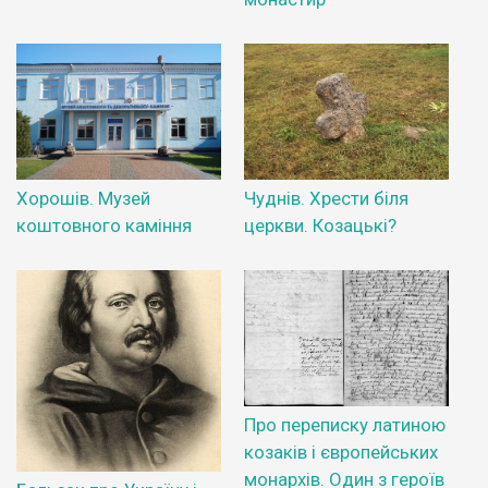
Хорошів. Музей
Чуднів. Хрести біля
коштовного каміння
церкви. Козацькі?
Про переписку латиною
козаків і європейських
монархів. Один з героїв