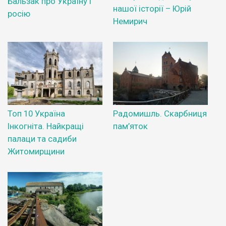
Бальзак про Україну і
нашої історії – Юрій
росію
Немирич
Топ 10 Україна
Радомишль. Скарбниця
Інкогніта. Найкращі
пам’яток
палаци та садиби
Житомирщини