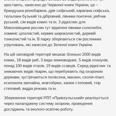
зростають, занесено до Червоної книги України, це –
брандушка різнобарвна, дрік скіфський, карагана скіфська,
тюльпани бузький та дібровний, півники понтичні, рябчик
руський, сім видів ковил та ін. З рідкісних для
Миколаївщини рослин тут відмічені півники солелюбні,
ломиніс цілолистий, кермек широколистий, деревій
тонколистий та ін. В парку зберігаються сім рослинних
угруповань, які занесені до Зеленої книги України.
На цій заповідній території мешкає близько 2000 видів
комах, 18 видів риб, 3 види земноводних, 5 видів плазунів,
понад 100 видів птахів, 19 видів ссавців. Серед рідкісних та
зникаючих видів тварин, що перебувають під охороною
держави, зустрічаються поліксена, махаон, сколія-гігант,
ксилокопа звичайна, жовтобрюх, канюк степовий, тхір
степовий, видра річкова та ін.
Збереження території РЛП «Приінгульський» реалізується
через налагоджену систему охорони, проведення
досліджень та еколого-освітню роботу.