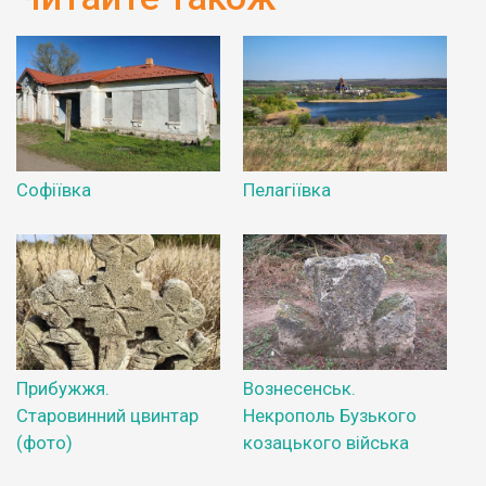
Софіївка
Пелагіївка
Прибужжя.
Вознесенськ.
Старовинний цвинтар
Некрополь Бузького
(фото)
козацького війська