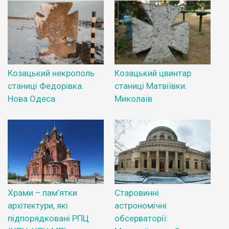
Козацький некрополь
Козацький цвинтар
станиці Федорівка.
станиці Матвіївки.
Нова Одеса
Миколаїв
Храми – пам’ятки
Старовинні
архітектури, які
астрономічні
підпорядковані РПЦ
обсерваторії: