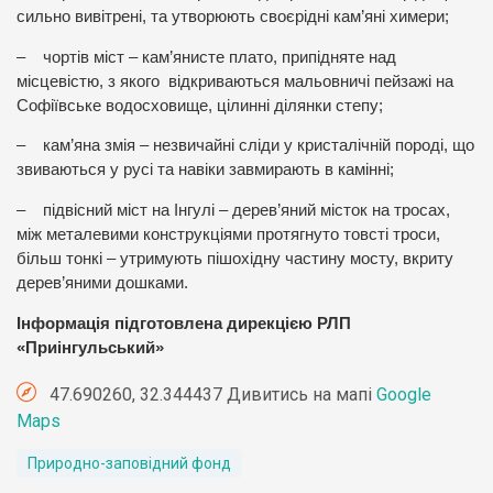
сильно вивітрені, та утворюють своєрідні кам’яні химери;
– чортів міст – кам’янисте плато, припідняте над
місцевістю, з якого відкриваються мальовничі пейзажі на
Софіївське водосховище, цілинні ділянки степу;
– кам’яна змія – незвичайні сліди у кристалічній породі, що
звиваються у русі та навіки завмирають в камінні;
– підвісний міст на Інгулі – дерев’яний місток на тросах,
між металевими конструкціями протягнуто товсті троси,
більш тонкі – утримують пішохідну частину мосту, вкриту
дерев’яними дошками.
Інформація підготовлена дирекцією РЛП
«Приінгульський»
47.690260, 32.344437 Дивитись на мапі
Google
Maps
Природно-заповідний фонд