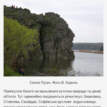
Скеля Пугач. Фото В. Король
Приінгулля багате на мальовничі куточки природи та цікаві
об’єкти. Тут гармонійно поєднуються річки Інгул, Березівка,
Стовпова, Сагайдак, Софіївське руслове водосховище,