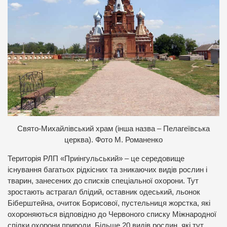
Свято-Михайлівський храм (інша назва – Пелагеївська
церква). Фото М. Романенко
Територія РЛП «Приінгульський» – це середовище
існування багатьох рідкісних та зникаючих видів рослин і
тварин, занесених до списків спеціальної охорони. Тут
зростають астрагал блідий, оставник одеський, льонок
Біберштейна, очиток Борисової, пустельниця жорстка, які
охороняються відповідно до Червоного списку Міжнародної
спілки охорони природи. Більше 20 видів рослин, які тут