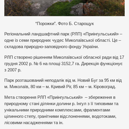
“Порожки”. Фото Б. Старощук
Регіональний ландшафтний парк (РЛП) «Приінгульський» –
одне із семи природних чудес Миколаївської області. Це –
складова природно-заповідного фонду України.
РЛП створено рішенням Миколаївської обласної ради від 17
грудня 2002 р. № 6 на площі 3152,7 га. Дирекція функціонує
з 2007 р.
Парк розташований неподалік від м. Новий Буг за 95 км від
м. Миколаїв, 80 км – м. Кривий Ріг, 85 км – м. Кіровоград.
Мета створення РЛП «Приінгульський» – збереження в
природному стані ділянки долини р. Інгул з її типовими та
унікальними природними комплексами, фрагментами
цілинного степу, гранітними відслоненнями, водотоками,
лісовими насадженнями та ін.