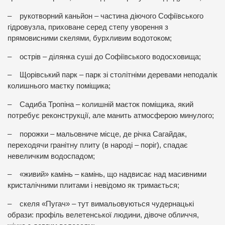
– рукотворний каньйон – частина діючого Софіївського
гідровузла, приховане серед степу уворення з
прямовисними скелями, бурхливим водотоком;
– острів – ділянка суші до Софіївського водосховища;
– Щорівський парк – парк зі столітніми деревами неподалік
колишнього маєтку поміщика;
– Садиба Тропіна – колишній маєток поміщика, який
потребує реконструкції, але манить атмосферою минулого;
– порожки – мальовниче місце, де річка Сагайдак,
переходячи гранітну плиту (в народі – поріг), спадає
невеличким водоспадом;
– «живий» камінь – камінь, що надвисає над масивними
кристалічними плитами і невідомо як тримається;
– скеля «Пугач» – тут вимальовуються чудернацькі
образи: профіль велетенської людини, дівоче обличчя,