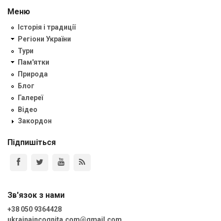
Меню
Історія і традиції
Регіони України
Тури
Пам'ятки
Природа
Блог
Галереї
Відео
Закордон
Підпишіться
Зв'язок з нами
+38 050 9364428
ukrainaincognita.com@gmail.com