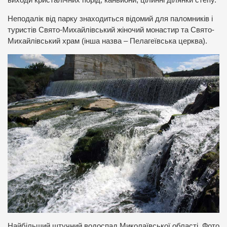
виходи кристалічних порід, каньйони, цілинні ділянки степу.
Неподалік від парку знаходиться відомий для паломників і
туристів Свято-Михайлівський жіночий монастир та Свято-
Михайлівський храм (інша назва – Пелагеївська церква).
Найбільший штучний водоспад Миколаївської області. Фото