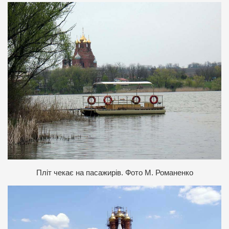
Пліт чекає на пасажирі
в
.
Фото М. Романенко