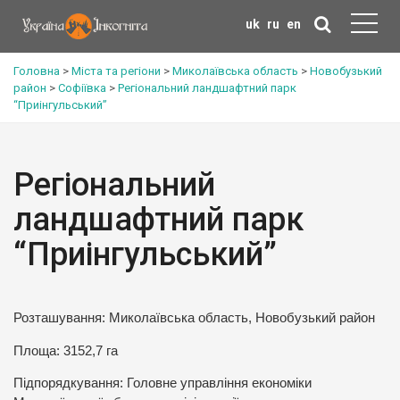
uk
ru
en
Головна
>
Міста та регіони
>
Миколаївська область
>
Новобузький
район
>
Софіївка
>
Регіональний ландшафтний парк
“Приінгульський”
Регіональний
ландшафтний парк
“Приінгульський”
Розташування: Миколаївська область, Новобузький район
Площа: 3152,7 га
Підпорядкування: Головне управління економіки