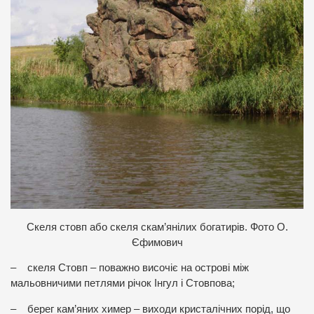
Скеля стовп або скеля скам’янілих богатирів. Фото О.
Єфимович
– скеля Стовп – поважно височіє на острові між
мальовничими петлями річок Інгул і Стовпова;
– берег кам’яних химер – виходи кристалічних порід, що