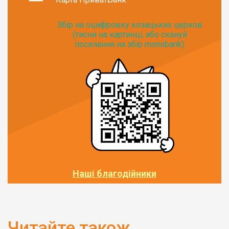
Збір на оцифровку козацьких церков
(тисни на картинці, або скануй
посилання на збір monobank):
Наші благодійники
Читайте також