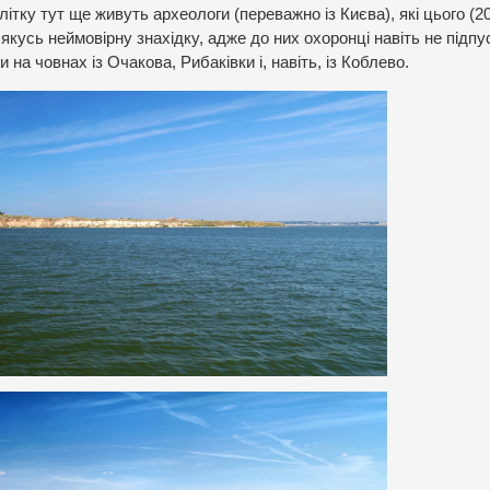
ітку тут ще живуть археологи (переважно із Києва), які цього (2
кусь неймовірну знахідку, адже до них охоронці навіть не підпу
 на човнах із Очакова, Рибаківки і, навіть, із Коблево.