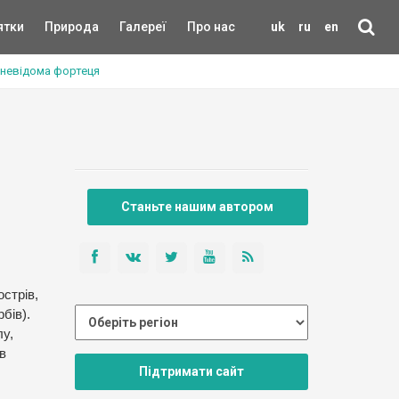
ятки
Природа
Галереї
Про нас
uk
ru
en
а невідома фортеця
Станьте нашим автором
стрів,
бів).
лу,
в
Підтримати сайт