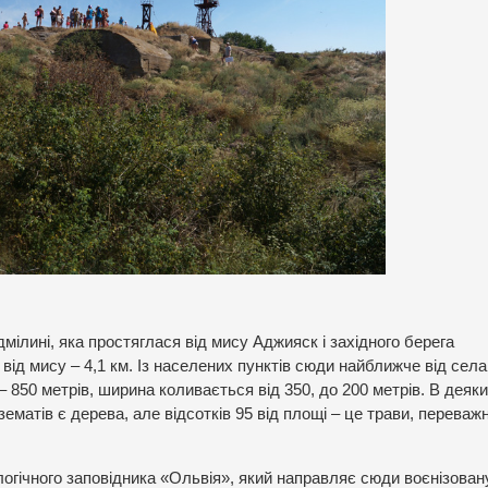
ілині, яка простяглася від мису Аджияск і західного берега
від мису – 4,1 км. Із населених пунктів сюди найближче від села
– 850 метрів, ширина коливається від 350, до 200 метрів. В деяк
ематів є дерева, але відсотків 95 від площі – це трави, переваж
логічного заповідника «Ольвія», який направляє сюди воєнізован