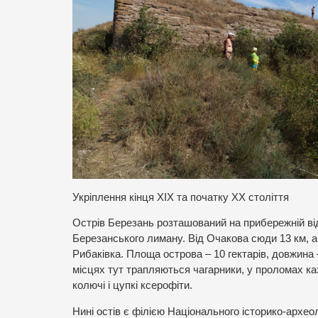
Укріплення кінця ХІХ та початку ХХ століття
Острів Березань розташований на прибережній відм
Березанського лиману. Від Очакова сюди 13 км, а 
Рибаківка. Площа острова – 10 гектарів, довжина 
місцях тут трапляються чагарники, у проломах каз
колючі і цупкі ксерофіти.
Нині остів є філією Національного історико-архео