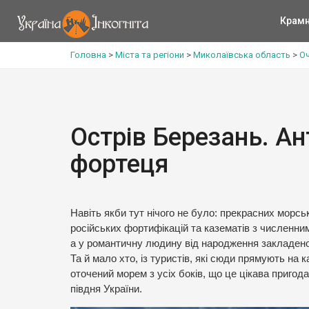
Крам
Головна
>
Міста та регіони
>
Миколаївська область
>
Оч
Острів Березань. Ан
фортеця
Навіть якби тут нічого не було: прекрасних морськ
російських фортифікацій та казематів з численни
а у романтичну людину від народження закладено т
Та й мало хто, із туристів, які сюди прямують на
оточений морем з усіх боків, що це цікава пригода
півдня України.