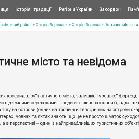
ниця
Історія і традиції
Регіони України
Закордон
Пам'
аківський район
>
Острів Березань
>
Острів Березань. Античне місто т
тичне місто та невідома
их краєвидів, руїн античного міста, залишків турецької фортеці,
ми підземними переходами – сюди все рівно хотілося б, адже це о
ягу на острови (одних на тропічні й теплі, інших на острови скар
 катерах, човнах та яхтах знають, що це не просто шматок суходо
, а в перспективі – один із найпривабливіших туристичних об’єкті