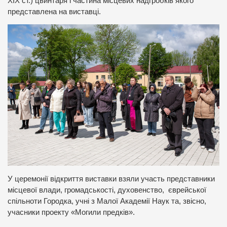
ХІХ ст.) цвинтаря і частина місцевих надгробків якого
представлена на виставці.
У церемонії відкриття виставки взяли участь представники
місцевої влади, громадськості, духовенство, єврейської
спільноти Городка, учні з Малої Академії Наук та, звісно,
учасники проекту «Могили предків».