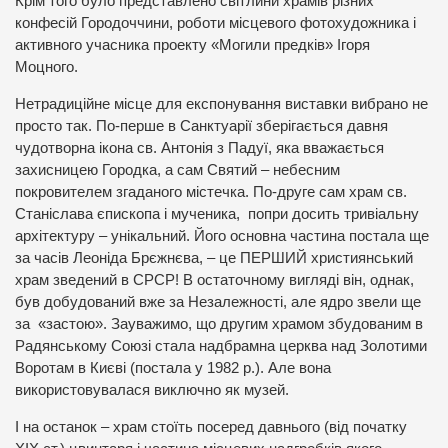
Крім того було представлено світлини храмів різних
конфесій Городоччини, роботи місцевого фотохудожника і
активного учасника проекту «Могили предків» Ігоря
Моцного.
Нетрадиційне місце для експонування виставки вибрано не
просто так. По-перше в Санктуарії зберігається давня
чудотворна ікона св. Антонія з Падуї, яка вважається
захисницею Городка, а сам Святий – небесним
покровителем згаданого містечка. По-друге сам храм св.
Станіслава єпископа і мученика, попри досить тривіальну
архітектуру – унікальний. Його основна частина постала ще
за часів Леоніда Брєжнєва, – це ПЕРШИЙ християнський
храм зведений в СРСР! В остаточному вигляді він, однак,
був добудований вже за Незалежності, але ядро звели ще
за «застою». Зауважимо, що другим храмом збудованим в
Радянському Союзі стала надбрамна церква над Золотими
Воротам в Києві (постала у 1982 р.). Але вона
використовувалася виключно як музей.
І на останок – храм стоїть посеред давнього (від початку