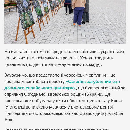
На виставці рівномірно представлені світлини з українських,
польських та єврейських некрополів. Усього тридцять
планшетів (по десять на кожну етнічну громаду).
Зауважимо, що представлені «єврейські» світлини – це
частина масштабного проекту
«Сатанів: загублений світ
давнього єврейського цвинтаря»
,
що був реалізований за
сприяння Об’єднаної єврейської общини України. Ця
виставка вже побувала у п’яти обласних центах та у Києві.
У столиці вона експонувалася у виставковому центрі
Національного історико-меморіального заповіднику «Бабин
Яр».