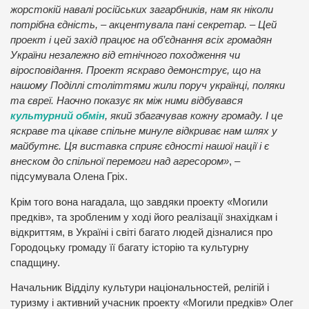
жорстокій навалі російських загарбників, нам як ніколи
потрібна єдність, – акцентувала пані секретар. – Цей
проект і цей захід працює на об’єднання всіх громадян
України незалежно від етнічного походження чи
віросповідання. Проект яскраво демонструє, що на
нашому Поділлі століттями жили поруч українці, поляки
та євреї. Наочно показує як між ними відбувався
культурний обмін
, який збагачував кожну громаду. І це
яскраве та цікаве спільне минуле відкриває нам шлях у
майбутнє. Ця виставка сприяє єдності нашої нації і є
внеском до спільної перемоги над агресором»
, –
підсумувала Олена Гріх.
Крім того вона нагадала, що завдяки проекту «Могили
предків», та зробленим у ході його реалізації знахідкам і
відкриттям, в Україні і світі багато людей дізналися про
Городоцьку громаду її багату історію та культурну
спадщину.
Начальник Відділу культури національностей, релігій і
туризму і активний учасник проекту «Могили предків» Олег