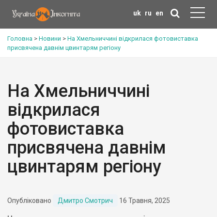
uk
ru
en
Головна
>
Новини
>
На Хмельниччині відкрилася фотовиставка
присвячена давнім цвинтарям регіону
На Хмельниччині
відкрилася
фотовиставка
присвячена давнім
цвинтарям регіону
Опубліковано
Дмитро Смотрич
16 Травня, 2025