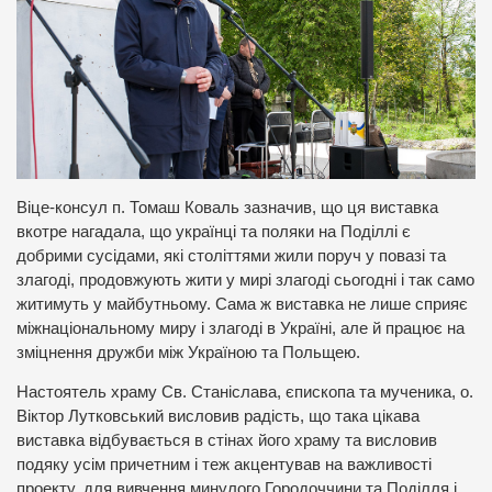
Віце-консул п. Томаш Коваль зазначив, що ця виставка
вкотре нагадала, що українці та поляки на Поділлі є
добрими сусідами, які століттями жили поруч у повазі та
злагоді, продовжують жити у мирі злагоді сьогодні і так само
житимуть у майбутньому. Сама ж виставка не лише сприяє
міжнаціональному миру і злагоді в Україні, але й працює на
зміцнення дружби між Україною та Польщею.
Настоятель храму Св. Станіслава, єпископа та мученика, о.
Віктор Лутковський висловив радість, що така цікава
виставка відбувається в стінах його храму та висловив
подяку усім причетним і теж акцентував на важливості
проекту, для вивчення минулого Городоччини та Поділля і