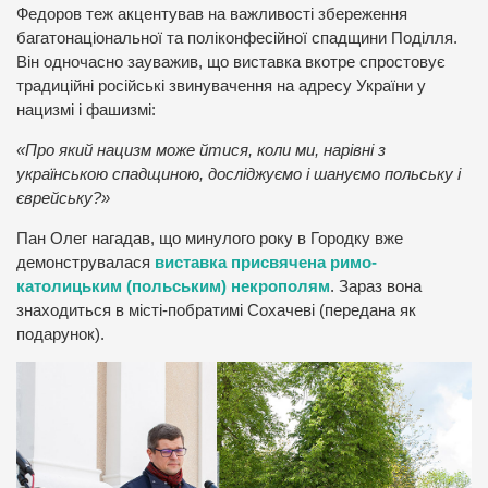
Федоров теж акцентував на важливості збереження
багатонаціональної та поліконфесійної спадщини Поділля.
Він одночасно зауважив, що виставка вкотре спростовує
традиційні російські звинувачення на адресу України у
нацизмі і фашизмі:
«Про який нацизм може йтися, коли ми, нарівні з
українською спадщиною, досліджуємо і шануємо польську і
єврейську?»
Пан Олег нагадав, що минулого року в Городку вже
демонструвалася
виставка присвячена римо-
католицьким (польським) некрополям
. Зараз вона
знаходиться в місті-побратимі Сохачеві (передана як
подарунок).