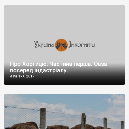
Про Хортицю. Частина перша. Оаза
посеред індастріалу.
4 Квітня, 2017