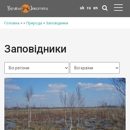
uk
ru
en
Головна
>
>
Природа
>
Заповідники
Заповідники