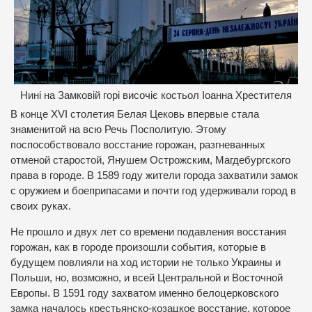
Нині на Замковій горі височіє костьол Іоанна Хрестителя
В конце ХVІ столетия Белая Цековь впервые стала
знаменитой на всю Речь Посполитую. Этому
поспособствовало восстание горожан, разгневанных
отменой старостой, Янушем Острожским, Магдебургского
права в городе. В 1589 году жители города захватили замок
с оружием и боеприпасами и почти год удерживали город в
своих руках.
Не прошло и двух лет со времени подавления восстания
горожан, как в городе произошли события, которые в
будущем повлияли на ход истории не только Украины и
Польши, но, возможно, и всей Центральной и Восточной
Европы. В 1591 году захватом именно белоцерковского
замка началось крестьянско-козацкое восстание, которое