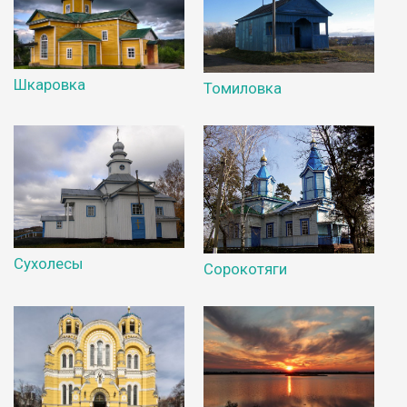
Шкаровка
Томиловка
Сухолесы
Сорокотяги