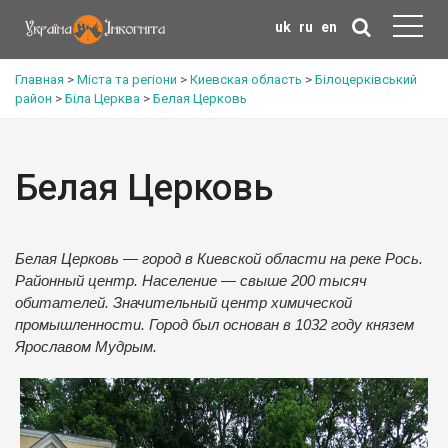
uk
ru
en
Главная
>
Міста та регіони
>
Киевская область
>
Білоцерківський
район
>
Біла Церква
>
Белая Церковь
Белая Церковь
Белая Церковь — город в Киевской области на реке Рось.
Районный центр. Население — свыше 200 тысяч
обитателей. Значительный центр химической
промышленности. Город был основан в 1032 году князем
Ярославом Мудрым.