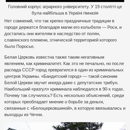
Головний корпус аграрного університету. У 19 столітті це
була найбільша в Україні гімназія
Нет сомнений, что так крепко праздничные традиции в
городе держатся благодаря магии его колыбели — Роси, и
достались они жителям в наследство от полян,
славянского племени, этнической территорией которого
было Поросье.
Белая Церковь известна также таким негативным
явлением, как криминалитет. Как это не печально, но после
распада СССР город превратился в один из криминальных
центров Украины. «Бандитский город» — такой синоним
Белой Церкви звучит иногда даже с депутатских трибун.
Наибольший «разгул» криминала наблюдался в 90-х годах.
Почему так случилось? Есть несколько объяснений, среди
которых преобладает мнение о борьбе за деньги,
связанные с «Белоцерковшиной», в которую ввязывались и
выходцы из Чечни.