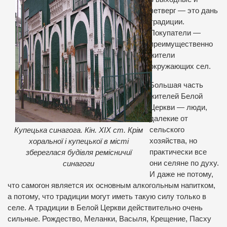
четверг — это дань
традиции.
Покупатели —
преимущественно
жители
окружающих сел.
Большая часть
жителей Белой
Церкви — люди,
далекие от
сельского
Купецька синагога. Кін. ХІХ ст. Крім
хозяйства, но
хоральної і купецької в місті
практически все
збереглася будівля ремісничиї
они селяне по духу.
синагоги
И даже не потому,
что самогон является их основным алкогольным напитком,
а потому, что традиции могут иметь такую силу только в
селе. А традиции в Белой Церкви действительно очень
сильные. Рождество, Меланки, Васыля, Крещение, Пасху