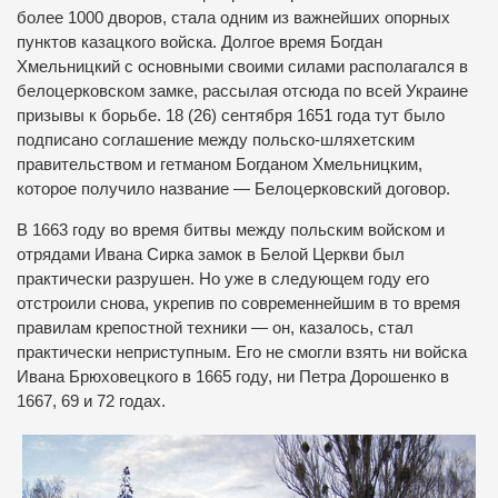
более 1000 дворов, стала одним из важнейших опорных
пунктов казацкого войска. Долгое время Богдан
Хмельницкий с основными своими силами располагался в
белоцерковском замке, рассылая отсюда по всей Украине
призывы к борьбе. 18 (26) сентября 1651 года тут было
подписано соглашение между польско-шляхетским
правительством и гетманом Богданом Хмельницким,
которое получило название — Белоцерковский договор.
В 1663 году во время битвы между польским войском и
отрядами Ивана Сирка замок в Белой Церкви был
практически разрушен. Но уже в следующем году его
отстроили снова, укрепив по современнейшим в то время
правилам крепостной техники — он, казалось, стал
практически неприступным. Его не смогли взять ни войска
Ивана Брюховецкого в 1665 году, ни Петра Дорошенко в
1667, 69 и 72 годах.