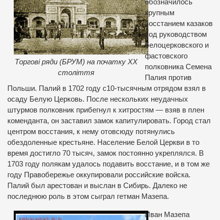
обозначилось
крупным
восстанием казаков
под руководством
белоцерковского и
фастовского
Торгові ряди (БРУМ) на початку ХХ
полковника Семена
століття
Палия против
Польши. Палий в 1702 году с10-тысячным отрядом взял в
осаду Белую Церковь. После нескольких неудачных
штурмов полковник прибегнул к хитростям — взяв в плен
коменданта, он заставил замок капитулировать. Город стал
центром восстания, к нему отовсюду потянулись
обездоленные крестьяне. Население Белой Церкви в то
время достигло 70 тысяч, замок постоянно укреплялся. В
1703 году полякам удалось подавить восстание, и в том же
году Правобережье оккупировали российские войска.
Палий был арестован и выслан в Сибирь. Далеко не
последнюю роль в этом сыграл гетман Мазепа.
Иван Мазепа