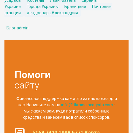
усадьбы
Костелы
Иван Мазепа
Евреи в
Украине
Города Украины
Браницкие
Почтовые
станции
дендропарк Александрия
Блог admin
Помоги
сайту
Финансовая поддержка каждого из вас важна для
нас. Напишите нам на
info@UkrainaIncognita.com
-
мы скажем вам, куда потратили собранные
средства и занесем вас в список спонсоров.
5168 7420 1998 6771 Карта