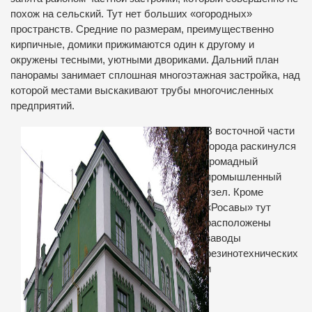
похож на сельский. Тут нет больших «огородных»
пространств. Средние по размерам, преимущественно
кирпичные, домики прижимаются один к другому и
окружены тесными, уютными двориками. Дальний план
панорамы занимает сплошная многоэтажная застройка, над
которой местами выскакивают трубы многочисленных
предприятий.
В восточной части
города раскинулся
громадный
промышленный
узел. Кроме
«Росавы» тут
расположены
заводы
резинотехнических
и