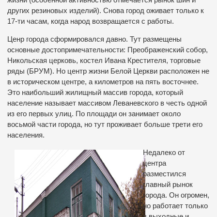
жизни (особенной активностью отмечается рынок шин и
других резиновых изделий). Снова город оживает только к
17-ти часам, когда народ возвращается с работы.
Ценр города сформировался давно. Тут размещены
основные достопримечательности: Преображенский собор,
Никольская церковь, костел Ивана Крестителя, торговые
ряды (БРУМ). Но центр жизни Белой Церкви расположен не
в историческом центре, а километров на пять восточнее.
Это наибольший жилищный массив города, который
население называет массивом Леваневского в честь одной
из его первых улиц. По площади он занимает около
восьмой части города, но тут проживает больше трети его
населения.
Недалеко от
центра
разместился
главный рынок
города. Он огромен,
но работает только
в выходные и