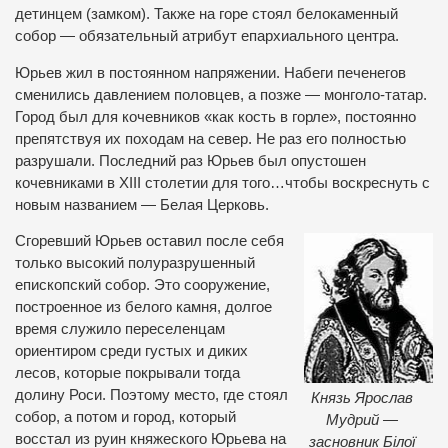
детинцем (замком). Также на горе стоял белокаменный
собор — обязательный атрибут епархиального центра.
Юрьев жил в постоянном напряжении. Набеги печенегов
сменились давлением половцев, а позже — монголо-татар.
Город был для кочевников «как кость в горле», постоянно
препятствуя их походам на север. Не раз его полностью
разрушали. Последний раз Юрьев был опустошен
кочевниками в ХІІІ столетии для того…чтобы воскреснуть с
новым названием — Белая Церковь.
Сгоревший Юрьев оставил после себя
только высокий полуразрушенный
епископский собор. Это сооружение,
построенное из белого камня, долгое
время служило переселенцам
ориентиром среди густых и диких
лесов, которые покрывали тогда
долину Роси. Поэтому место, где стоял
Князь Ярослав
собор, а потом и город, который
Мудрий —
восстал из руин княжеского Юрьева на
засновник Білої