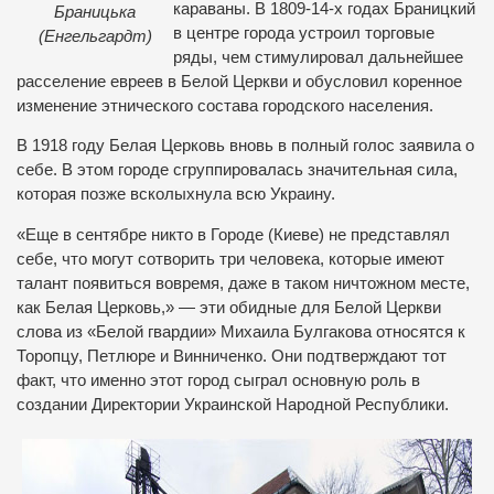
караваны. В 1809-14-х годах Браницкий
Браницька
в центре города устроил торговые
(Енгельгардт)
ряды, чем стимулировал дальнейшее
расселение евреев в Белой Церкви и обусловил коренное
изменение этнического состава городского населения.
В 1918 году Белая Церковь вновь в полный голос заявила о
себе. В этом городе сгруппировалась значительная сила,
которая позже всколыхнула всю Украину.
«Еще в сентябре никто в Городе (Киеве) не представлял
себе, что могут сотворить три человека, которые имеют
талант появиться вовремя, даже в таком ничтожном месте,
как Белая Церковь,» — эти обидные для Белой Церкви
слова из «Белой гвардии» Михаила Булгакова относятся к
Торопцу, Петлюре и Винниченко. Они подтверждают тот
факт, что именно этот город сыграл основную роль в
создании Директории Украинской Народной Республики.