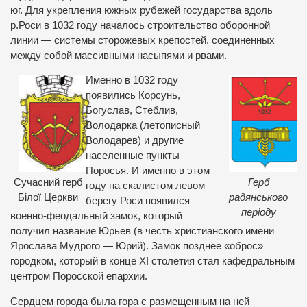
юг. Для укрепления южных рубежей государства вдоль
р.Роси в 1032 году началось строительство оборонной
линии — системы сторожевых крепостей, соединенных
между собой массивными насыпями и рвами.
Именно в 1032 году
появились Корсунь,
Богуслав, Стеблив,
Володарка (летописный
Володарев) и другие
населенные пункты
Поросья. И именно в этом
Сучасний герб
Герб
году на скалистом левом
Білої Церкви
радянського
берегу Роси появился
періоду
военно-феодальный замок, который
получил название Юрьев (в честь христианского имени
Ярослава Мудрого — Юрий). Замок позднее «оброс»
городком, который в конце ХІ столетия стал кафедральным
центром Поросской епархии.
Сердцем города была гора с размещенным на ней