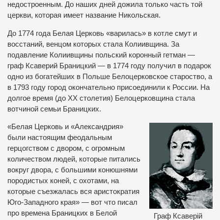
недостроенным. До наших дней дожила только часть той
церкви, которая имеет название Никольская.
До 1774 года Белая Церковь «варилась» в котле смут и
восстаний, венцом которых стала Колиивщина. За
подавление Колиивщины польский коронный гетман —
граф Ксаверий Браницкий — в 1774 году получил в подарок
одно из богатейших в Польше Белоцерковское староство, а
в 1793 году город окончательно присоединили к России. На
долгое время (до ХХ столетия) Белоцерковщина стала
вотчиной семьи Браницких.
«Белая Церковь и «Александрия»
были настоящим феодальным
герцогством с двором, с огромным
количеством людей, которые питались
вокруг двора, с большими конюшнями
породистых коней, с охотами, на
которые съезжалась вся аристократия
Юго-Западного края» — вот что писал
про времена Браницких в Белой
Граф Ксаверій