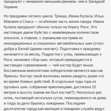
празднуют с ненамного меньшим рвением, чем в Западной
Украине.
Но праздники летнего цикла: Троица, Ивана Купала, Ильи,
Маковея и Спаса — особенная часть жизни города. Ивана
Купала празднуют обычно только на берегу Роси. Это
настоящее дикое буйство с неимоверным количеством
алкоголя, а главное, с огромными кострами из
некондиционных и сношенных автомобильных шин (этого
добра в Белой Церкви хватает). Подготовка к празднику
начинается за месяц. Подростки с улиц, примыкающих к
Роси, начинают сбор шин, который превращается в
настоящее соревнование — чей костер будет выше.
Бессменным многолетним победителем является массив
Ярмолы. Костер такой величины можно увидеть разве что
во время боевых действий. В отдельные годы гора из
грузовых шин, собранная ярмолинцами, достигала 10
метров в высоту (каким же был костер!?). Несколько раз
огонь, пылающий несколько суток, перекидывался на дома,
и тогда за дело брались пожарники. Последнее
десятилетие городская милиция и пожарная служба ведут