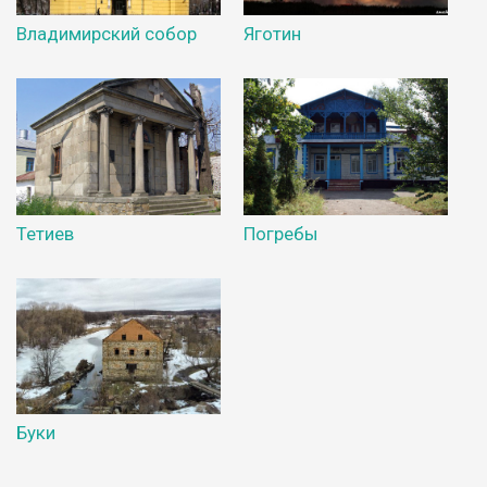
Владимирский собор
Яготин
Тетиев
Погребы
Буки