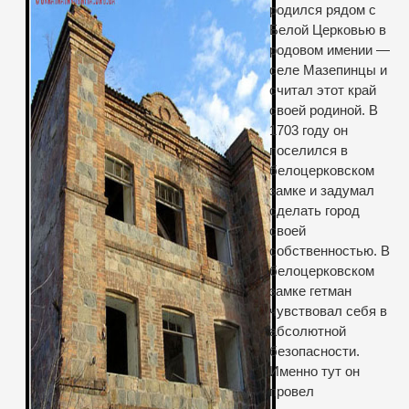
родился рядом с
Белой Церковью в
родовом имении —
селе Мазепинцы и
считал этот край
своей родиной. В
1703 году он
поселился в
белоцерковском
замке и задумал
сделать город
своей
собственностью. В
белоцерковском
замке гетман
чувствовал себя в
абсолютной
безопасности.
Именно тут он
провел