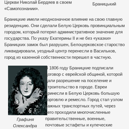
Церкви Николай Бердяев в своем
Браницький
«Самопознании».
Браницкие имели неоднозначное влияние на свою главную
резиденцию. Они сделали Белую Церковь провинциальным
городом, который потерял административное значение для
государства. По указу Екатерины ІІ и не без «указки»
Браницких замок был разрушен, Белоцерковское староство
ликвидировали, уездный центр перенесли в Васильков,
город из казенной собственности перешел в частную.
В 1806 году Браницкие подписали
договор с еврейской общиной, которой
дали разрешение на поселение и
строительство в городе. Евреи
принесли в Белую Церковь большую
торговлю и ремесло. Город стал узлом
важных транспортных путей, через
него проходили многочисленные
правительственные, военные,
Графиня
почтовые эстафеты и купеческие
Олександра