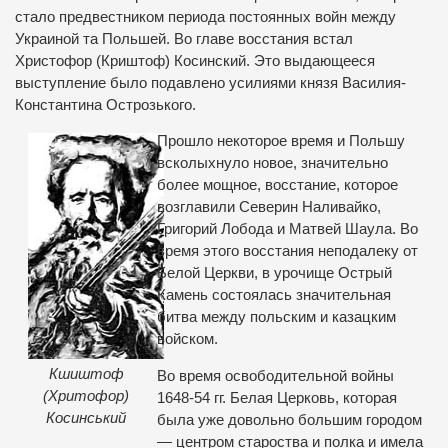
стало предвестником периода постоянных войн между
Украиной та Польшей. Во главе восстания встал
Христофор (Криштоф) Косинский. Это выдающееся
выступление было подавлено усилиями князя Василия-
Константина Острозького.
Прошло некоторое время и Польшу
всколыхнуло новое, значительно
более мощное, восстание, которое
возглавили Северин Наливайко,
Григорий Лобода и Матвей Шаула. Во
время этого восстания неподалеку от
Белой Церкви, в урочище Острый
Камень состоялась значительная
битва между польским и казацким
войском.
Кшиштоф
Во время освободительной войны
(Хритофор)
1648-54 гг. Белая Церковь, которая
Косинський
была уже довольно большим городом
— центром староства и полка и имела