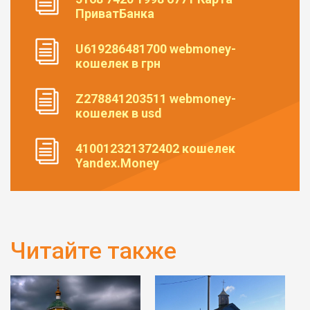
ПриватБанка
U619286481700 webmoney-
кошелек в грн
Z278841203511 webmoney-
кошелек в usd
410012321372402 кошелек
Yandex.Money
Читайте также