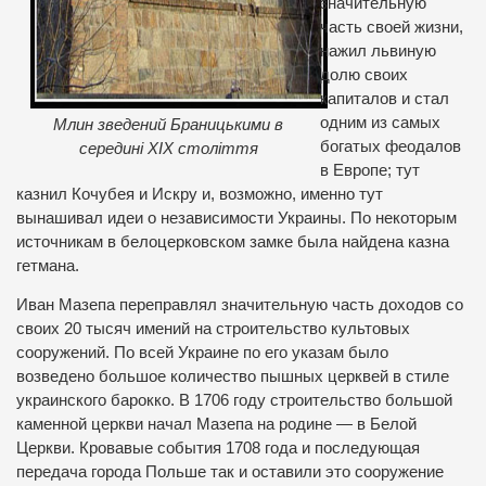
значительную
часть своей жизни,
нажил львиную
долю своих
капиталов и стал
одним из самых
Млин зведений Браницькими в
богатых феодалов
середині ХІХ століття
в Европе; тут
казнил Кочубея и Искру и, возможно, именно тут
вынашивал идеи о независимости Украины. По некоторым
источникам в белоцерковском замке была найдена казна
гетмана.
Иван Мазепа переправлял значительную часть доходов со
своих 20 тысяч имений на строительство культовых
сооружений. По всей Украине по его указам было
возведено большое количество пышных церквей в стиле
украинского барокко. В 1706 году строительство большой
каменной церкви начал Мазепа на родине — в Белой
Церкви. Кровавые события 1708 года и последующая
передача города Польше так и оставили это сооружение