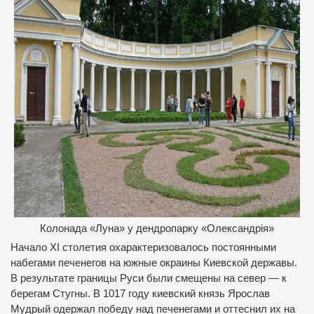
Колонада «Луна» у дендропарку «Олександрія»
Начало ХІ столетия охарактеризовалось постоянными
набегами печенегов на южные окраины Киевской державы.
В результате границы Руси были смещены на север — к
берегам Стугны. В 1017 году киевский князь Ярослав
Мудрый одержал победу над печенегами и оттеснил их на