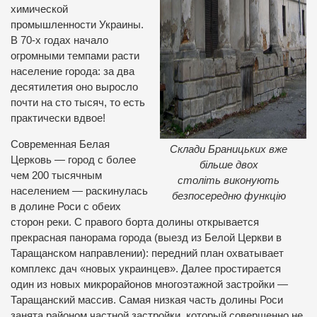
химической
промышленности Украины.
В 70-х годах начало
огромными темпами расти
население города: за два
десятилетия оно выросло
почти на сто тысяч, то есть
практически вдвое!
Современная Белая
Склади Браницьких вже
Церковь — город с более
більше двох
чем 200 тысячным
століть виконують
населением — раскинулась
безпосередню функцію
в долине Роси с обеих
сторон реки. С правого борта долины открывается
прекрасная панорама города (выезд из Белой Церкви в
Таращанском направлении): передний план охватывает
комплекс дач «новых украинцев». Далее простирается
один из новых микрорайонов многоэтажной застройки —
Таращанский массив. Самая низкая часть долины Роси
занята районом частной застройки, который совершенно не