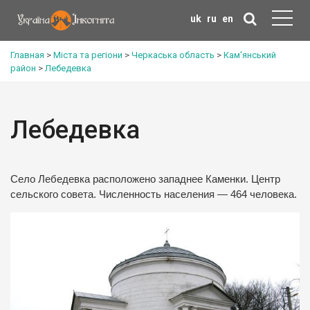
uk
ru
en
Главная
>
Міста та регіони
>
Черкаська область
>
Кам'янський
район
>
Лебедевка
Лебедевка
Село Лебедевка расположено западнее Каменки. Центр
сельского совета. Численность населения — 464 человека.