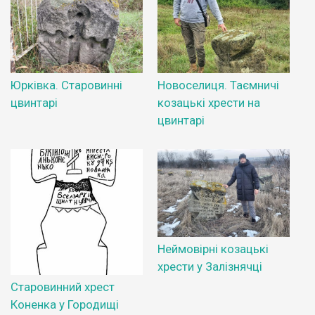
Юрківка. Старовинні
Новоселиця. Таємничі
цвинтарі
козацькі хрести на
цвинтарі
Неймовірні козацькі
хрести у Залізнячці
Старовинний хрест
Коненка у Городищі