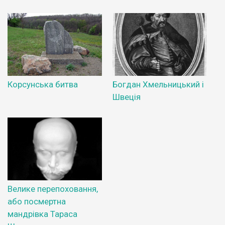
Корсунська битва
Богдан Хмельницький і
Швеція
Велике перепоховання,
або посмертна
мандрівка Тараса