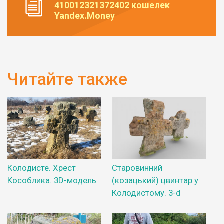
410012321372402 кошелек
Yandex.Money
Читайте также
Колодисте. Хрест
Старовинний
Кособлика. 3D-модель
(козацький) цвинтар у
Колодистому. 3-d