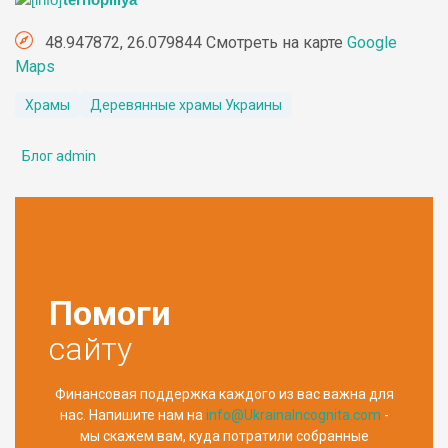
ternopillya
48.947872, 26.079844 Смотреть на карте
Google
Maps
Храмы
Деревянные храмы Украины
Блог admin
Помоги
сайту
Финансовая поддержка каждого из вас важна для
нас. Напишите нам на
info@UkrainaIncognita.com
-
мы скажем вам, куда потратили собранные