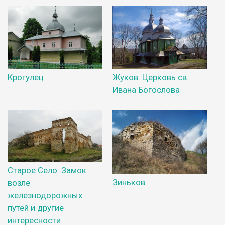
Крогулец
Жуков. Церковь св.
Ивана Богослова
Старое Село. Замок
Зиньков
возле
железнодорожных
путей и другие
интересности