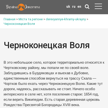
uk
ru
en
Главная
>
Міста та регіони
>
derevyannye-khramy-ukrayny
>
Черноконецкая Воля
Черноконецкая Воля
В это небольшое село, которое территориально относится к
Чертковскому району, мы попали не по своей воле.
Заблудившись в Бурдяковцах и выехав к Дубовке,
единственным способом вернуться на трассу Скала —
Чортков было ехать через Черноконецкую Волю. Какие тут
дороги, надеюсь, рассказывать не стоит. Ничего особо
интересного в селе нет, хотя поселения старое: 1654 год,
если верить Википедии. Есть старая деревянная церковь
Рождества Пресвятой Богородицы XVIII века.