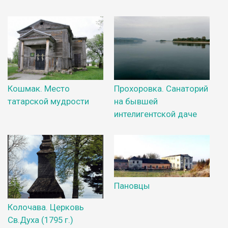
Кошмак. Место
Прохоровка. Санаторий
татарской мудрости
на бывшей
интелигентской даче
Пановцы
Колочава. Церковь
Св.Духа (1795 г.)