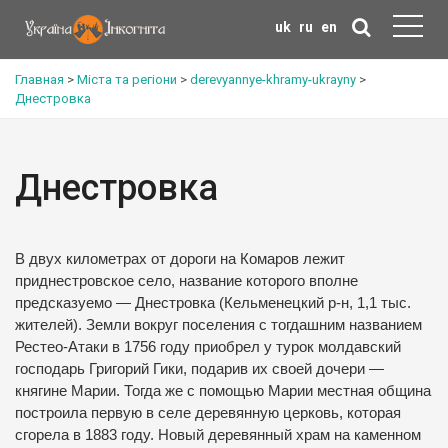
uk
ru
en
Главная
>
Міста та регіони
>
derevyannye-khramy-ukrayny
>
Днестровка
Днестровка
В двух километрах от дороги на Комаров лежит
приднестровское село, название которого вполне
предсказуемо — Днестровка (Кельменецкий р-н, 1,1 тыс.
жителей). Земли вокруг поселения с тогдашним названием
Рестео-Атаки в 1756 году приобрел у турок молдавский
господарь Григорий Гики, подарив их своей дочери —
княгине Марии. Тогда же с помощью Марии местная община
построила первую в селе деревянную церковь, которая
сгорела в 1883 году. Новый деревянный храм на каменном