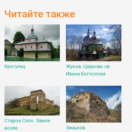
Читайте также
Крогулец
Жуков. Церковь св.
Ивана Богослова
Старое Село. Замок
Зиньков
возле