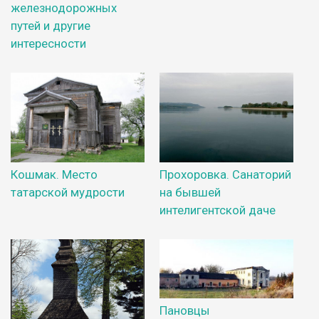
железнодорожных
путей и другие
интересности
Кошмак. Место
Прохоровка. Санаторий
татарской мудрости
на бывшей
интелигентской даче
Пановцы