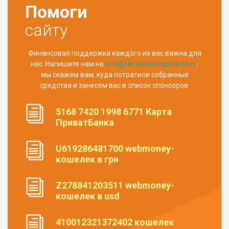
Помоги
сайту
Финансовая поддержка каждого из вас важна для
нас. Напишите нам на
info@UkrainaIncognita.com
-
мы скажем вам, куда потратили собранные
средства и занесем вас в список спонсоров.
5168 7420 1998 6771 Карта
ПриватБанка
U619286481700 webmoney-
кошелек в грн
Z278841203511 webmoney-
кошелек в usd
410012321372402 кошелек