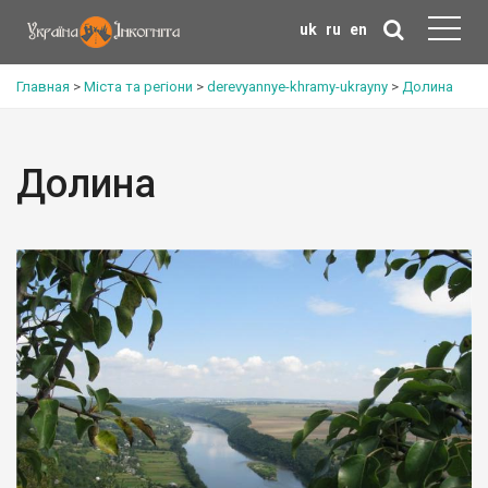
uk
ru
en
Главная
>
Міста та регіони
>
derevyannye-khramy-ukrayny
>
Долина
Долина