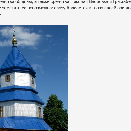
редства общины, а также средства Николая Василька и Грисгабе
е заметить ее невозможно: сразу бросается в глаза своей ориги
й.