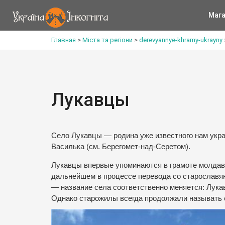
Мага
Главная
>
Міста та регіони
>
derevyannye-khramy-ukrayny
Лукавцы
Село Лукавцы — родина уже известного нам укра
Василька (см. Берегомет-над-Серетом).
Лукавцы впервые упоминаются в грамоте молдавс
дальнейшем в процессе перевода со старославянс
— название села соответственно меняется: Лук
Однако старожилы всегда продолжали называть с