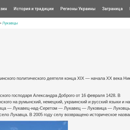
зин
История и традиции
Регионы Украины
Заграница
>
Лукавцы
инского политического деятеля конца XIX — начала ХХ века Ни
кого господаря Александра Доброго от 16 февраля 1428. В
кого на румынский, немецкий, украинский и русский языки и н
авца — Лукавец-над-Серетом — Лукавец — Луковица — Луковцы
ело Лукавца. В 2005 году селу возвращено историческое назва