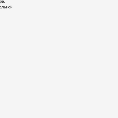
ра,
нальной