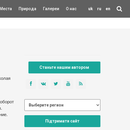
Места
Природа
Галереи
О нас
uk
ru
en
Станьте нашим автором
колая
аоборот
.
ние.
Підтримати сайт