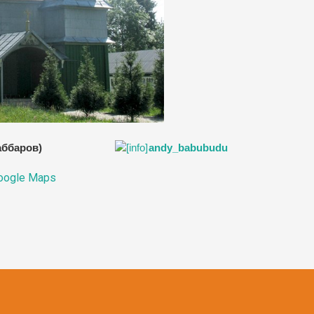
жаббаров)
andy_babubudu
oogle Maps