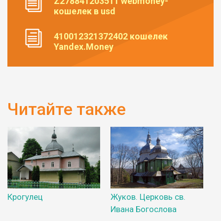
Z278841203511 webmoney-
кошелек в usd
410012321372402 кошелек
Yandex.Money
Читайте также
Крогулец
Жуков. Церковь св.
Ивана Богослова